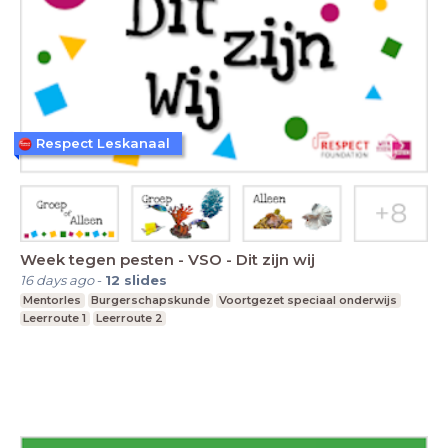
Respect Leskanaal
Week tegen pesten - VSO - Dit zijn wij
16 days ago
-
12
slides
Mentorles
Burgerschapskunde
Voortgezet speciaal onderwijs
Leerroute 1
Leerroute 2