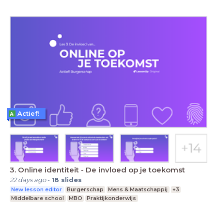
Actief!
3. Online identiteit - De invloed op je toekomst
22 days ago
-
18
slides
New lesson editor
Burgerschap
Mens & Maatschappij
+3
Middelbare school
MBO
Praktijkonderwijs