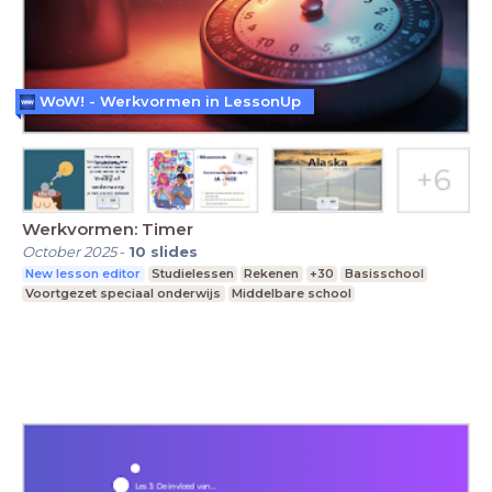
WoW! - Werkvormen in LessonUp
Werkvormen: Timer
October 2025
-
10
slides
New lesson editor
Studielessen
Rekenen
+30
Basisschool
Voortgezet speciaal onderwijs
Middelbare school