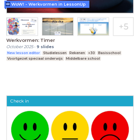
WoW! - Werkvormen in LessonUp
Werkvormen: Timer
October 2025
-
9
slides
New lesson editor
Studielessen
Rekenen
+30
Basisschool
Voortgezet speciaal onderwijs
Middelbare school