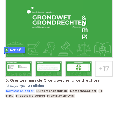
Actief!
3. Grenzen aan de Grondwet en grondrechten
23 days ago
-
21
slides
New lesson editor
Burgerschapskunde
Maatschappijleer
+1
MBO
Middelbare school
Praktijkonderwijs