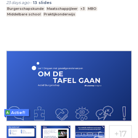
23 days ago
-
13
slides
Burgerschapskunde
Maatschappijleer
+3
MBO
Middelbare school
Praktijkonderwijs
Actief!