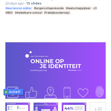
23 days ago
-
13
slides
New lesson editor
Burgerschapskunde
Maatschappijleer
+3
MBO
Middelbare school
Praktijkonderwijs
Actief!