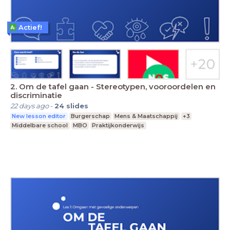
Actief!
2. Om de tafel gaan - Stereotypen, vooroordelen en
discriminatie
22 days ago
-
24
slides
New lesson editor
Burgerschap
Mens & Maatschappij
+3
Middelbare school
MBO
Praktijkonderwijs