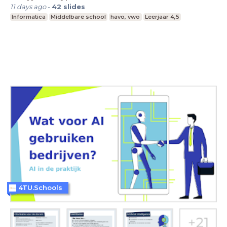
11 days ago
-
42
slides
Informatica
Middelbare school
havo, vwo
Leerjaar 4,5
4TU.Schools