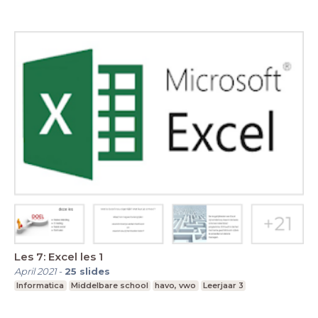
Les 7: Excel les 1
April 2021
-
25
slides
Informatica
Middelbare school
havo, vwo
Leerjaar 3