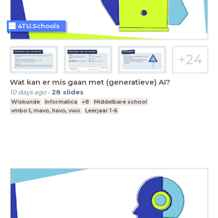
4TU.Schools
Wat kan er mis gaan met (generatieve) AI?
10 days ago
-
28
slides
Wiskunde
Informatica
+8
Middelbare school
vmbo t, mavo, havo, vwo
Leerjaar 1-6