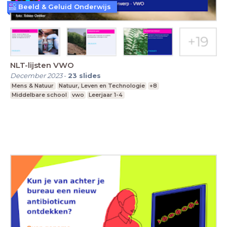
Beeld & Geluid Onderwijs
NLT-lijsten VWO
December 2023
-
23
slides
Mens & Natuur
Natuur, Leven en Technologie
+8
Middelbare school
vwo
Leerjaar 1-4