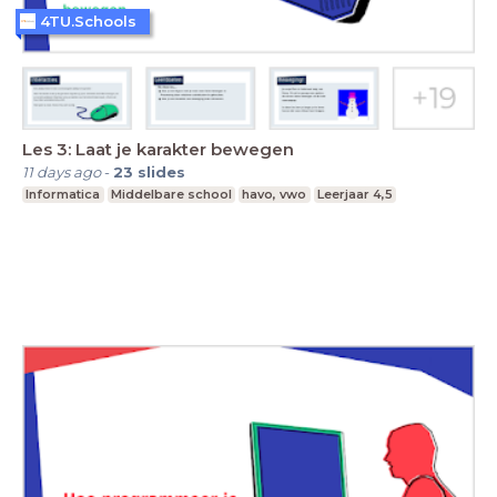
4TU.Schools
Les 3: Laat je karakter bewegen
11 days ago
-
23
slides
Informatica
Middelbare school
havo, vwo
Leerjaar 4,5