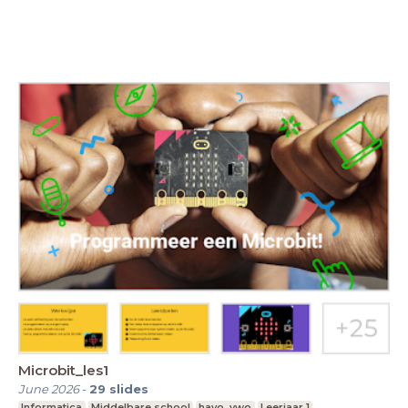
Microbit_les1
June 2026
-
29
slides
Informatica
Middelbare school
havo, vwo
Leerjaar 1