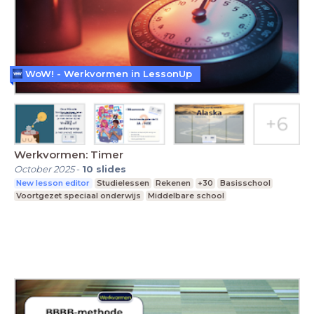
WoW! - Werkvormen in LessonUp
Werkvormen: Timer
October 2025
-
10
slides
New lesson editor
Studielessen
Rekenen
+30
Basisschool
Voortgezet speciaal onderwijs
Middelbare school