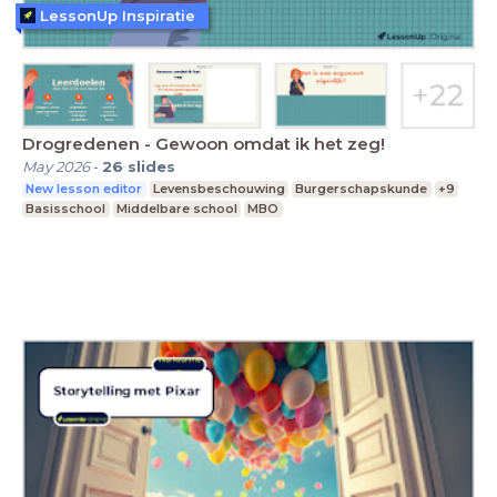
LessonUp Inspiratie
Drogredenen - Gewoon omdat ik het zeg!
May 2026
-
26
slides
New lesson editor
Levensbeschouwing
Burgerschapskunde
+9
Basisschool
Middelbare school
MBO