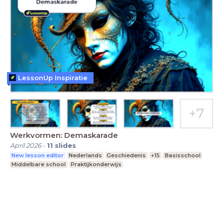
LessonUp Inspiratie
Werkvormen: Demaskarade
April 2026
-
11
slides
New lesson editor
Nederlands
Geschiedenis
+15
Basisschool
Middelbare school
Praktijkonderwijs