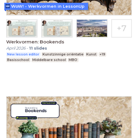
WoW! - Werkvormen in LessonUp
Werkvormen: Bookends
April 2026
-
11
slides
New lesson editor
Kunstzinnige oriëntatie
Kunst
+19
Basisschool
Middelbare school
MBO