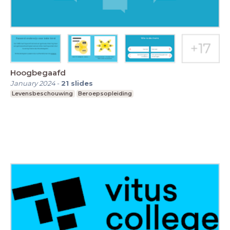
Hoogbegaafd
January 2024
-
21
slides
Levensbeschouwing
Beroepsopleiding