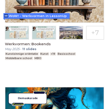
WoW! - Werkvormen in LessonUp
Werkvormen: Bookends
May 2025
-
11
slides
Kunstzinnige oriëntatie
Kunst
+19
Basisschool
Middelbare school
MBO