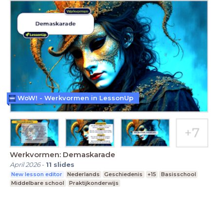
WoW! - Werkvormen in LessonUp
Werkvormen: Demaskarade
April 2026
-
11
slides
New lesson editor
Nederlands
Geschiedenis
+15
Basisschool
Middelbare school
Praktijkonderwijs