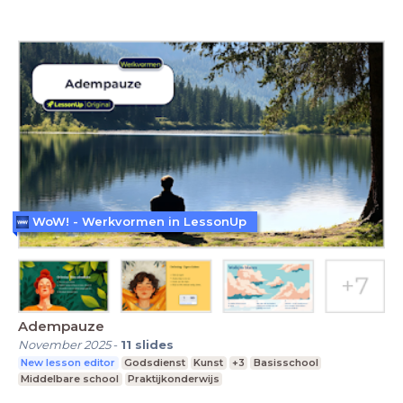
WoW! - Werkvormen in LessonUp
Adempauze
November 2025
-
11
slides
New lesson editor
Godsdienst
Kunst
+3
Basisschool
Middelbare school
Praktijkonderwijs