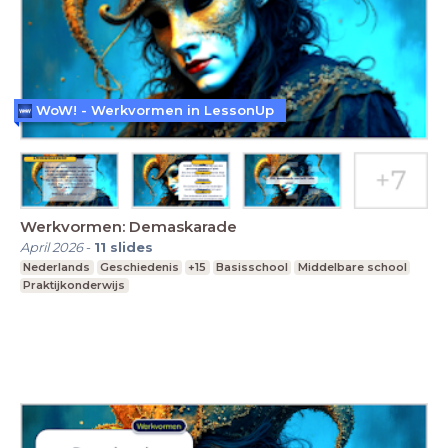
WoW! - Werkvormen in LessonUp
Werkvormen: Demaskarade
April 2026
-
11
slides
Nederlands
Geschiedenis
+15
Basisschool
Middelbare school
Praktijkonderwijs