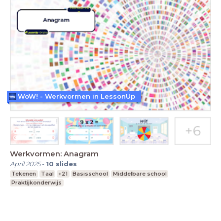
WoW! - Werkvormen in LessonUp
Werkvormen: Anagram
April 2025
-
10
slides
Tekenen
Taal
+21
Basisschool
Middelbare school
Praktijkonderwijs