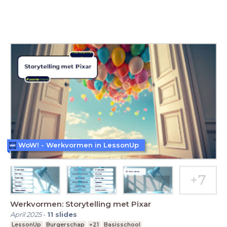
WoW! - Werkvormen in LessonUp
Werkvormen: Storytelling met Pixar
April 2025
-
11
slides
LessonUp
Burgerschap
+21
Basisschool