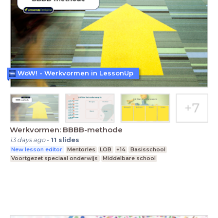
WoW! - Werkvormen in LessonUp
Werkvormen: BBBB-methode
13 days ago
-
11
slides
New lesson editor
Mentorles
LOB
+14
Basisschool
Voortgezet speciaal onderwijs
Middelbare school