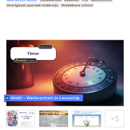
New lesson editor
Studielessen
Rekenen
+30
Basisschool
Voortgezet speciaal onderwijs
Middelbare school
WoW! - Werkvormen in LessonUp