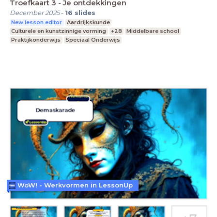
Troefkaart 3 - Je ontdekkingen
December 2025
-
16
slides
New lesson editor
Aardrijkskunde
Culturele en kunstzinnige vorming
+28
Middelbare school
Praktijkonderwijs
Speciaal Onderwijs
WoW! - Werkvormen in LessonUp