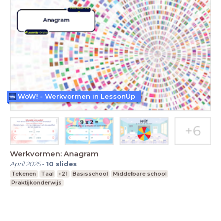
WoW! - Werkvormen in LessonUp
Werkvormen: Anagram
April 2025
-
10
slides
Tekenen
Taal
+21
Basisschool
Middelbare school
Praktijkonderwijs