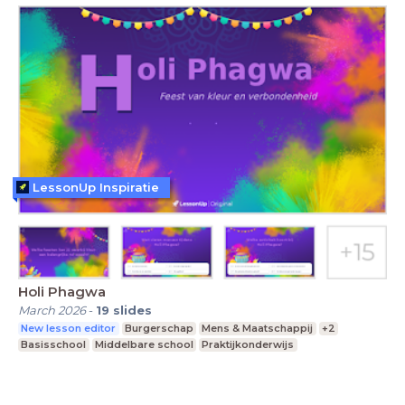
LessonUp Inspiratie
Holi Phagwa
March 2026
-
19
slides
New lesson editor
Burgerschap
Mens & Maatschappij
+2
Basisschool
Middelbare school
Praktijkonderwijs