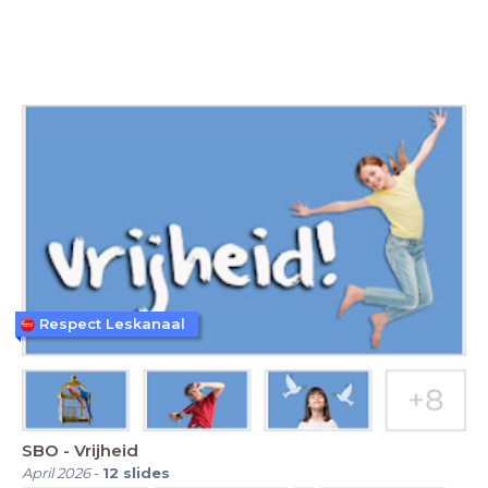
Respect Leskanaal
SBO - Vrijheid
April 2026
-
12
slides