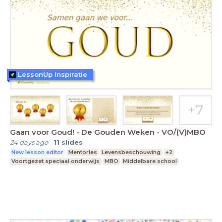
LessonUp Inspiratie
Gaan voor Goud! - De Gouden Weken - VO/(V)MBO
24 days ago
-
11
slides
New lesson editor
Mentorles
Levensbeschouwing
+2
Voortgezet speciaal onderwijs
MBO
Middelbare school