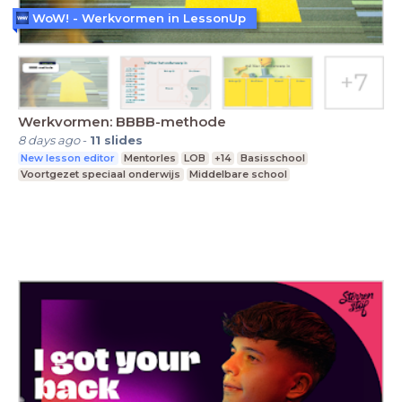
WoW! - Werkvormen in LessonUp
Werkvormen: BBBB-methode
8 days ago
-
11
slides
New lesson editor
Mentorles
LOB
+14
Basisschool
Voortgezet speciaal onderwijs
Middelbare school