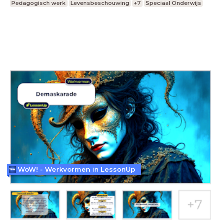
Pedagogisch werk
Levensbeschouwing
+7
Speciaal Onderwijs
WoW! - Werkvormen in LessonUp