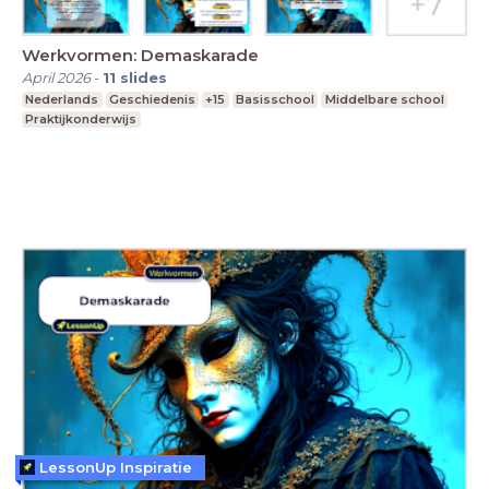
Werkvormen: Demaskarade
April 2026
-
11
slides
Nederlands
Geschiedenis
+15
Basisschool
Middelbare school
Praktijkonderwijs
LessonUp Inspiratie