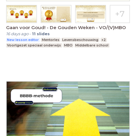
Gaan voor Goud! - De Gouden Weken - VO/(V)MBO
16 days ago
-
11
slides
New lesson editor
Mentorles
Levensbeschouwing
+2
Voortgezet speciaal onderwijs
MBO
Middelbare school