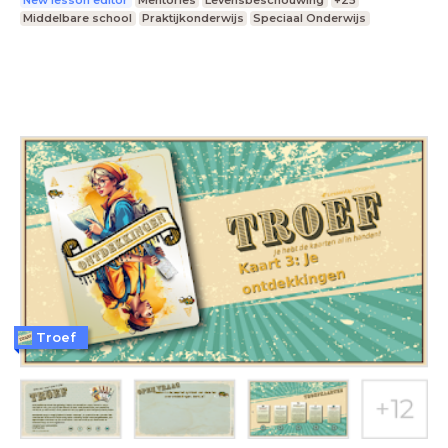
New lesson editor
Mentorles
Levensbeschouwing
+25
Middelbare school
Praktijkonderwijs
Speciaal Onderwijs
Troef