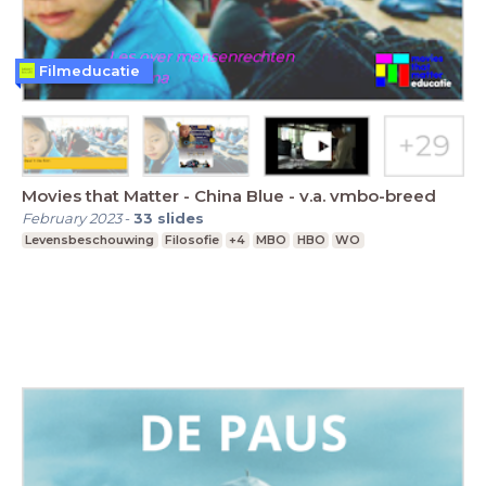
Filmeducatie
Movies that Matter - China Blue - v.a. vmbo-breed
February 2023
-
33
slides
Levensbeschouwing
Filosofie
+4
MBO
HBO
WO