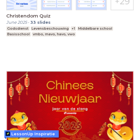
Christendom Quiz
June 2025
-
33
slides
Godsdienst
Levensbeschouwing
+1
Middelbare school
Basisschool
vmbo, mavo, havo, vwo
LessonUp Inspiratie