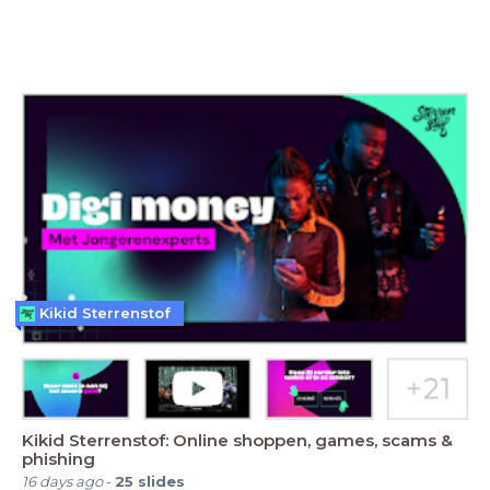
Kikid Sterrenstof
Kikid Sterrenstof: Online shoppen, games, scams &
phishing
16 days ago
-
25
slides