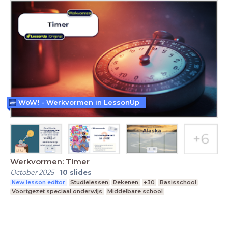
WoW! - Werkvormen in LessonUp
Werkvormen: Timer
October 2025
-
10
slides
New lesson editor
Studielessen
Rekenen
+30
Basisschool
Voortgezet speciaal onderwijs
Middelbare school