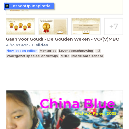
LessonUp Inspiratie
Gaan voor Goud! - De Gouden Weken - VO/(V)MBO
4 hours ago
-
11
slides
New lesson editor
Mentorles
Levensbeschouwing
+2
Voortgezet speciaal onderwijs
MBO
Middelbare school