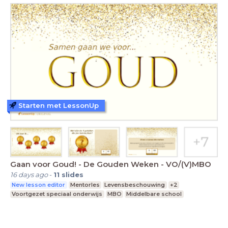
Starten met LessonUp
Gaan voor Goud! - De Gouden Weken - VO/(V)MBO
16 days ago
-
11
slides
New lesson editor
Mentorles
Levensbeschouwing
+2
Voortgezet speciaal onderwijs
MBO
Middelbare school