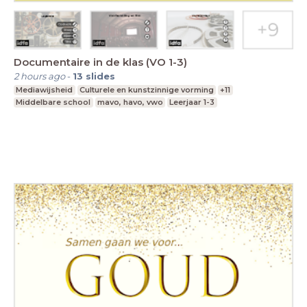
Documentaire in de klas (VO 1-3)
2 hours ago
-
13
slides
Mediawijsheid
Culturele en kunstzinnige vorming
+11
Middelbare school
mavo, havo, vwo
Leerjaar 1-3