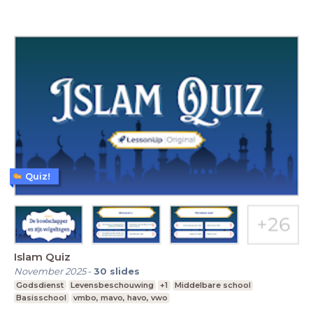
Quiz!
Islam Quiz
November 2025
-
30
slides
Godsdienst
Levensbeschouwing
+1
Middelbare school
Basisschool
vmbo, mavo, havo, vwo