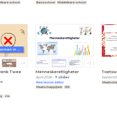
lbare school
Basisschool
Middelbare school
Praktijko
Praktijkonderwijs
WoW! - Werkvormen in LessonUp
Denk Twee
Menneskerettigheter
Toetsw
April 2026
-
7
slides
Septemb
es
New lesson editor
Maatscha
Maatschappijleer
ISK
ij
+14
lbare school