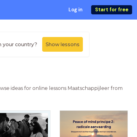
Log in
Start for free
m your country?
Show lessons
rowse ideas for online lessons Maatschappijleer from