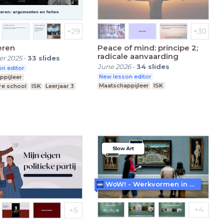
eren
Peace of mind: principe 2;
radicale aanvaarding
r 2025
-
33
slides
June 2026
-
34
slides
n editor
New lesson editor
ppijleer
Maatschappijleer
ISK
re school
ISK
Leerjaar 3
WoW! - Werkvormen in LessonUp