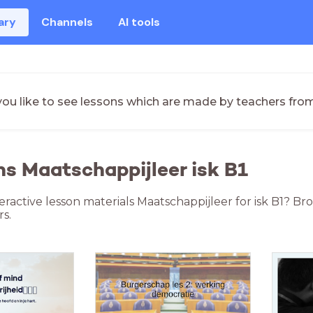
ary
Channels
AI tools
ou like to see lessons which are made by teachers fro
ns Maatschappijleer isk B1
eractive lesson materials Maatschappijleer for isk B1? B
s.