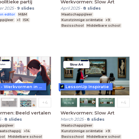
olitieke partij
Werkvormen: Slow Art
r 2025
-
9
slides
April 2025
-
8
slides
n editor
M&M
Maatschappijleer
ppijleer
+1
ISK
Kunstzinnige oriëntatie
+9
Basisschool
Middelbare school
Praktijkonderwijs
WoW! - Werkvormen in LessonUp
LessonUp Inspiratie
rmen: Beeld vertalen
Werkvormen: Slow Art
5
-
8
slides
March 2025
-
8
slides
ppijleer
Maatschappijleer
aatschappij
+14
Kunstzinnige oriëntatie
+9
ool
Middelbare school
Basisschool
Middelbare school