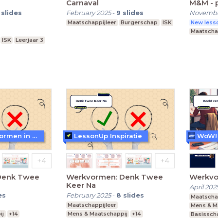
Carnaval
M&M - p
slides
February 2025
-
9
slides
Novembe
Maatschappijleer
Burgerschap
ISK
New lesso
Maatscha
ISK
Leerjaar 3
WoW! - Werkvormen in LessonUp
LessonUp Inspiratie
Denk Twee
Werkvormen: Denk Twee
Werkvo
Keer Na
April 202
es
February 2025
-
8
slides
Maatscha
Maatschappijleer
Mens & M
ij
+14
Mens & Maatschappij
+14
Basissch