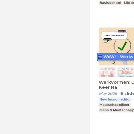
Basisschool
Midde
Praktijkonderwijs
Werkvormen: 
Keer Na
May 2026
-
8
slid
New lesson editor
Maatschappijleer
Mens & Maatschapp
Basisschool
Midde
Praktijkonderwijs