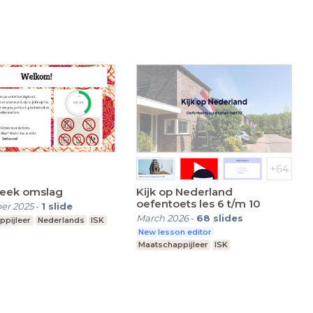
nderwijs
Praktijkonderwijs
eek omslag
Kijk op Nederland
oefentoets les 6 t/m 10
er 2025
-
1
slide
March 2026
-
68
slides
ppijleer
Nederlands
ISK
New lesson editor
Maatschappijleer
ISK