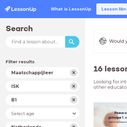
What is LessonUp
Lesson libr
Search
Would y
Filter results
16 lesso
Subject
Maatschappijleer
Looking for int
School
ISK
other educator
type
Level
B1
Year
Select age
Country