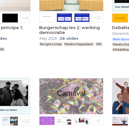
principe 1;
Burgerschap les 2: werking
Debatt
democratie
Decembe
ides
May 2025
-
26
slides
New lesso
Burgerschap
Maatschappijleer
ISK
Maatscha
ISK
Middelba