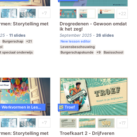
men: Storytelling met
Drogredenen - Gewoon omdat
ik het zeg!
025
-
11
slides
September 2025
-
26
slides
Burgerschap
+21
New lesson editor
ol
Levensbeschouwing
t speciaal onderwijs
Burgerschapskunde
+9
Basisschool
e school
Middelbare school
MBO
WoW! - Werkvormen in LessonUp
Troef
men: Storytelling met
Troefkaart 2 - Drijfveren