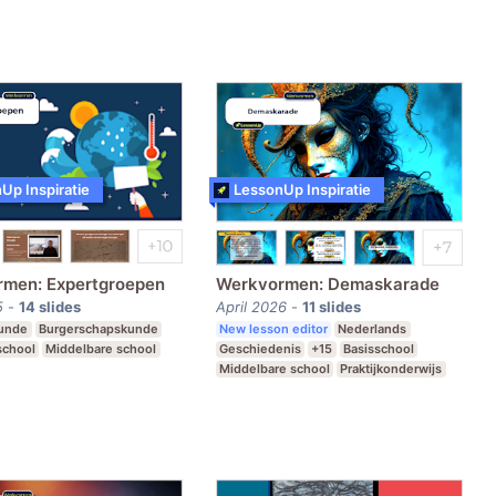
derwijs
Speciaal Onderwijs
Up Inspiratie
LessonUp Inspiratie
men: Expertgroepen
Werkvormen: Demaskarade
5
-
14
slides
April 2026
-
11
slides
kunde
Burgerschapskunde
New lesson editor
Nederlands
school
Middelbare school
Geschiedenis
+15
Basisschool
Middelbare school
Praktijkonderwijs