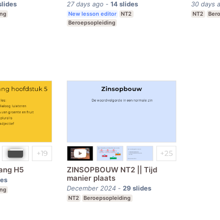
slides
27 days ago
-
14
slides
30 days 
ing
New lesson editor
NT2
NT2
Bero
Beroepsopleiding
Gang H5
ZINSOPBOUW NT2 || Tijd
manier plaats
des
December 2024
-
29
slides
ing
NT2
Beroepsopleiding