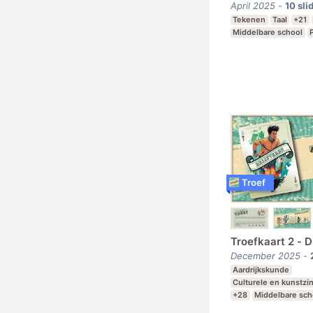
April 2025
-
10
sli
Tekenen
Taal
+21
Middelbare school
Troef
Troefkaart 2 - D
December 2025
-
Aardrijkskunde
Culturele en kunstzi
+28
Middelbare sch
Praktijkonderwijs
Sp