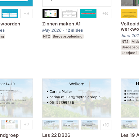
2 woorden
Zinnen maken A1
Voltooi
werkwo
des
May 2026
-
12
slides
June 202
ing
NT2
Beroepsopleiding
NT2
Midd
Beroepsop
Leerjaar 1
ondgroep
Les 22 DB26
Les 19 