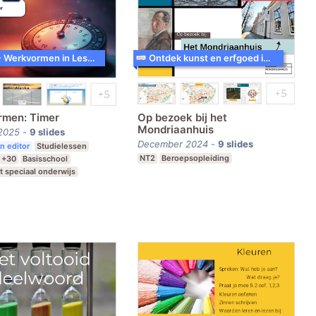
WoW! - Werkvormen in LessonUp
Ontdek kunst en erfgoed in Amersfoort
men: Timer
Op bezoek bij het
Mondriaanhuis
2025
-
9
slides
December 2024
-
9
slides
n editor
Studielessen
NT2
Beroepsopleiding
+30
Basisschool
t speciaal onderwijs
e school