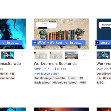
Praktijkon
WoW! - Werkvormen in LessonUp
WoW! - Werkvormen in LessonUp
Lesson
emaskarade
Werkvormen: Bookends
Werkvor
des
April 2026
-
11
slides
May 202
edenis
+15
New lesson editor
Aardrijks
bare school
Kunstzinnige oriëntatie
Kunst
+19
+4
Basis
Basisschool
Middelbare school
MBO
MBO