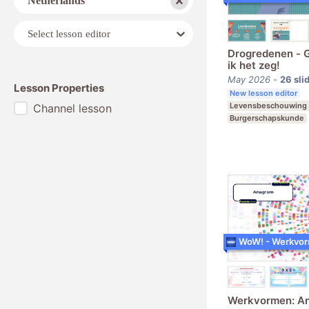
Netherlands
Lesson
Select lesson editor
editor
Drogredenen -
ik het zeg!
May 2026
-
26
sli
Lesson Properties
New lesson editor
Levensbeschouwing
Channel lesson
Burgerschapskunde
Middelbare school
Werkvormen: A