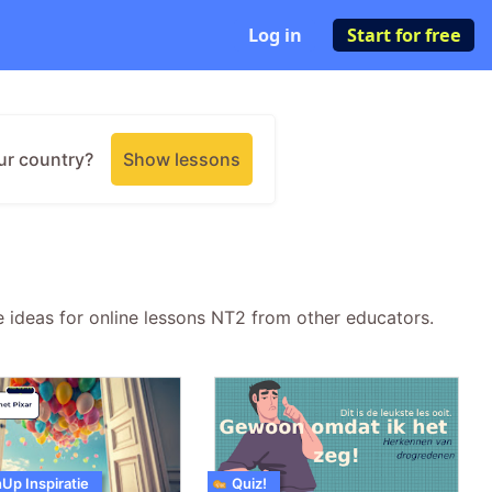
Log in
Start for free
ur country?
Show lessons
 ideas for online lessons NT2 from other educators.
Up Inspiratie
Quiz!