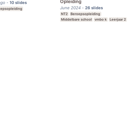
Opleiding
ago
-
10
slides
June 2024
-
26
slides
epsopleiding
NT2
Beroepsopleiding
Middelbare school
vmbo k
Leerjaar 2