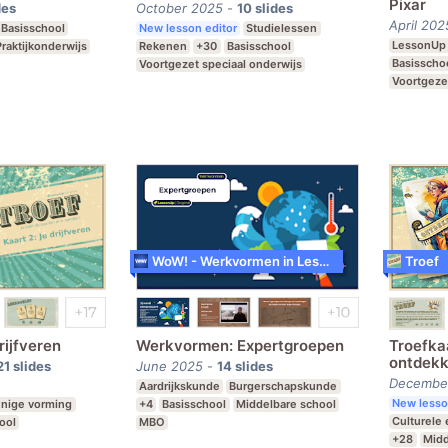
Pixar
des
October 2025
-
10
slides
April 202
Basisschool
New lesson editor
Studielessen
LessonUp
Praktijkonderwijs
Rekenen
+30
Basisschool
Basisscho
Voortgezet speciaal onderwijs
Voortgeze
Middelbare school
Middelbar
WoW! - Werkvormen in LessonUp
Troef
rijfveren
Werkvormen: Expertgroepen
Troefkaa
ontdekk
21
slides
June 2025
-
14
slides
Decembe
Aardrijkskunde
Burgerschapskunde
New lesso
nnige vorming
+4
Basisschool
Middelbare school
Culturele
ool
MBO
+28
Midd
eciaal Onderwijs