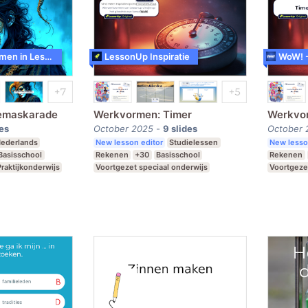
WoW! - Werkvormen in LessonUp
LessonUp Inspiratie
emaskarade
Werkvormen: Timer
Werkvor
des
October 2025
-
9
slides
October 
ederlands
New lesson editor
Studielessen
New lesso
Basisschool
Rekenen
+30
Basisschool
Rekenen
Praktijkonderwijs
Voortgezet speciaal onderwijs
Voortgeze
Middelbare school
Middelbar