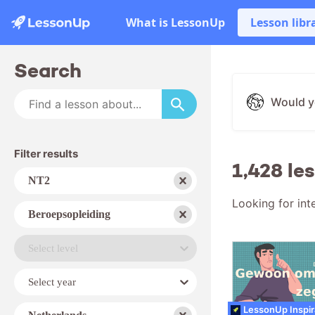
What is LessonUp
Lesson libr
Search
Would y
Filter results
1,428 le
Subject
NT2
Looking for int
School
Beroepsopleiding
type
Level
Select level
Year
Select year
Country
LessonUp Inspir