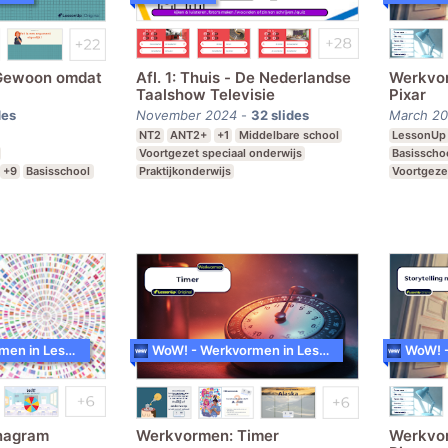
 Gewoon omdat
Afl. 1: Thuis - De Nederlandse
Werkvor
Taalshow Televisie
Pixar
des
November 2024
-
32
slides
March 2
NT2
ANT2+
+1
Middelbare school
LessonUp
Voortgezet speciaal onderwijs
Basisscho
+9
Basisschool
Praktijkonderwijs
Voortgeze
MBO
Middelbar
WoW! - Werkvormen in LessonUp
WoW! - Werkvormen in LessonUp
nagram
Werkvormen: Timer
Werkvor