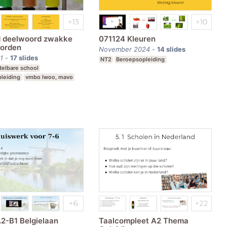
d deelwoord zwakke
071124 Kleuren
orden
November 2024
-
14
slides
1
-
17
slides
NT2
Beroepsopleiding
elbare school
leiding
vmbo lwoo, mavo
A2-B1 Belgielaan
Taalcompleet A2 Thema