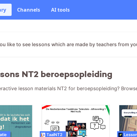
ary
Channels
AI tools
ou like to see lessons which are made by teachers from yo
ssons NT2 beroepsopleiding
eractive lesson materials NT2 for beroepsopleiding? Browse
atie
TaalNT2
Lesson