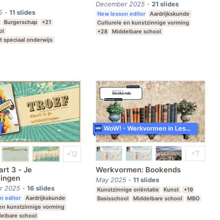
December 2025
-
21
slides
5
-
11
slides
New lesson editor
Aardrijkskunde
Burgerschap
+21
Culturele en kunstzinnige vorming
ol
+28
Middelbare school
t speciaal onderwijs
Praktijkonderwijs
Speciaal Onderwijs
e school
WoW! - Werkvormen in LessonUp
rt 3 - Je
Werkvormen: Bookends
ingen
May 2025
-
11
slides
r 2025
-
16
slides
Kunstzinnige oriëntatie
Kunst
+19
n editor
Aardrijkskunde
Basisschool
Middelbare school
MBO
 en kunstzinnige vorming
elbare school