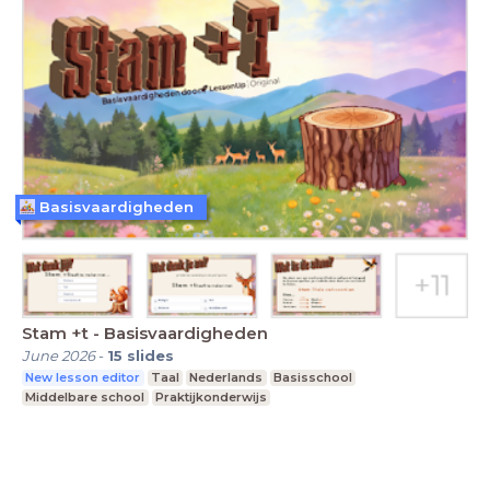
Basisvaardigheden
Stam +t - Basisvaardigheden
June 2026
-
15
slides
New lesson editor
Taal
Nederlands
Basisschool
Middelbare school
Praktijkonderwijs