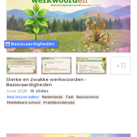
Basisvaardigheden
Sterke en zwakke werkwoorden -
Basisvaardigheden
June 2026
-
15
slides
New lesson editor
Nederlands
Taal
Basisschool
Middelbare school
Praktijkonderwijs