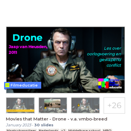
Filmeducatie
Movies that Matter - Drone - v.a. vmbo-breed
January 2023
-
30
slides
Maatschappijleer
Nederlands
+2
Middelbare school
MBO