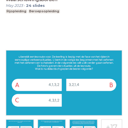
May 2023
-
24
slides
Rijopleiding
Beroepsopleiding