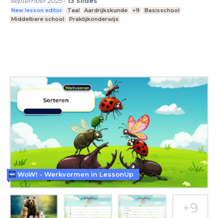
September 2025
-
13
slides
New lesson editor
Taal
Aardrijkskunde
+9
Basisschool
Middelbare school
Praktijkonderwijs
WoW! - Werkvormen in LessonUp