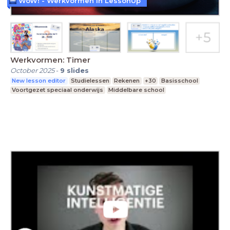
WoW! - Werkvormen in LessonUp
Werkvormen: Timer
October 2025
-
9
slides
New lesson editor
Studielessen
Rekenen
+30
Basisschool
Voortgezet speciaal onderwijs
Middelbare school