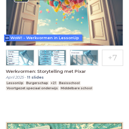
WoW! - Werkvormen in LessonUp
Werkvormen: Storytelling met Pixar
April 2025
-
11
slides
LessonUp
Burgerschap
+21
Basisschool
Voortgezet speciaal onderwijs
Middelbare school