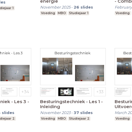
energie
- Combi
des
November 2025
-
26
slides
February
diejaar 1
Voeding
MBO
Studiejaar 1
Voeding
iek - Les 3 -
Besturingstechniek - Les 1 -
Besturi
Inleiding
Uitvoe
8
slides
November 2023
-
37
slides
March 2
diejaar 2
Voeding
MBO
Studiejaar 2
Voeding