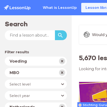
What is LessonUp
Lesson libr
Search
Would y
Filter results
5,670 le
Subject
Voeding
Looking for in
School
MBO
type
Level
Select level
Year
Select year
Country
Stichting Gur