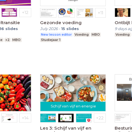
transitie
Gezonde voeding
Ontbijt 
16
slides
July 2026
-
15
slides
9 days a
New lesson editor
Voeding
MBO
Voeding
ie
+2
MBO
Studiejaar 1
Les 3: Schijf van vijf en
Besturi