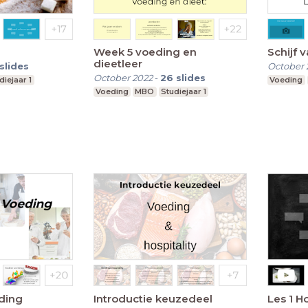
Week 5 voeding en
Schijf v
dieetleer
slides
October 
October 2022
-
26
slides
diejaar 1
Voeding
Voeding
MBO
Studiejaar 1
ding
Introductie keuzedeel
Les 1 H