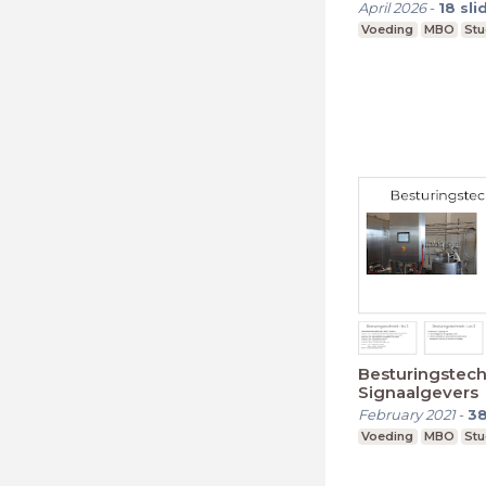
April 2026
-
18
sli
Voeding
MBO
Stu
Besturingstechn
Signaalgevers
February 2021
-
3
Voeding
MBO
Stu