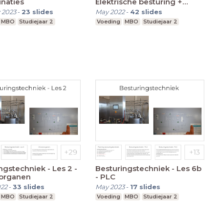
naties
Elektrische besturing +
Combinaties
 2023
-
23
slides
May 2022
-
42
slides
MBO
Studiejaar 2
Voeding
MBO
Studiejaar 2
ngstechniek - Les 2 -
Besturingstechniek - Les 6b
rorganen
- PLC
022
-
33
slides
May 2023
-
17
slides
MBO
Studiejaar 2
Voeding
MBO
Studiejaar 2