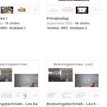
les 1
Prinsjesdag
go
-
13
slides
September 2025
-
18
slides
MBO
Studiejaar 1
Voeding
MBO
Studiejaar 4
ngstechniek - Les 6a
Besturingstechniek - Les 5 -