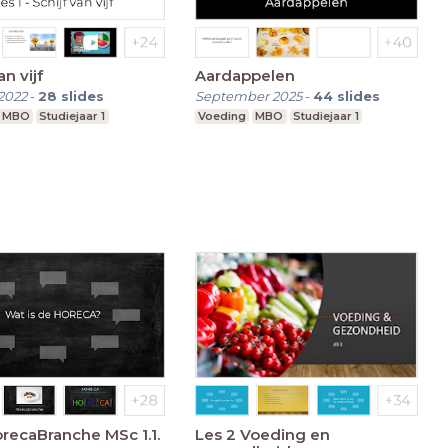
an vijf
Aardappelen
2022
-
28
slides
September 2025
-
44
slides
MBO
Studiejaar 1
Voeding
MBO
Studiejaar 1
orecaBranche MSc 1.1.
Les 2 Voeding en