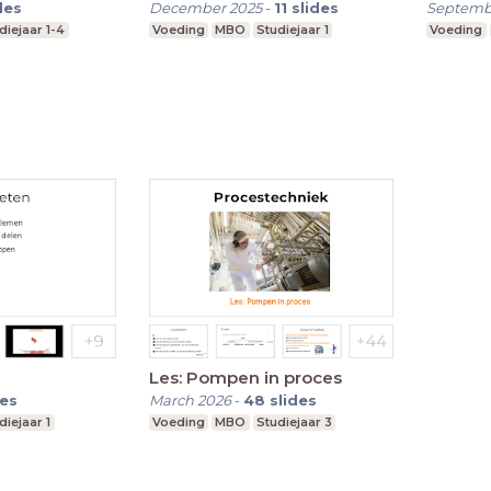
des
December 2025
-
11
slides
Septemb
diejaar 1-4
Voeding
MBO
Studiejaar 1
Voeding
Les: Pompen in proces
des
March 2026
-
48
slides
diejaar 1
Voeding
MBO
Studiejaar 3