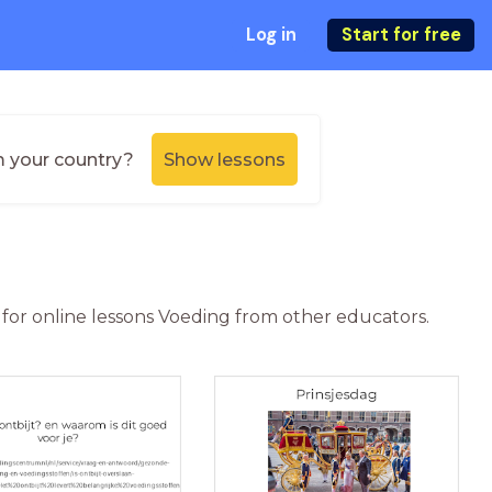
Log in
Start for free
m your country?
Show lessons
 for online lessons Voeding from other educators.