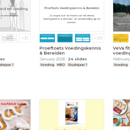
Proeftoets Voedingskennis
VeVa fi
& Bereiden
voedin
des
January 2026
-
24
slides
February
diejaar 1
Voeding
MBO
Studiejaar 1
Voeding