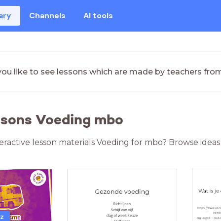
ary
Channels
AI tools
ou like to see lessons which are made by teachers fro
ssons Voeding mbo
teractive lesson materials Voeding for mbo? Browse ideas
uz