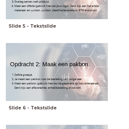
Overleg samen welk product,
Maak een offerte (gebruik hiervoor jouw logo). Denk bijv. aan het artikel,
materiaal- en uurloon, uurloon, deadline/leverdatum, BTW enzovoort.
Slide
5
-
Tekstslide
Opdracht 2: Maak een pakbon.
Zelfde groepje,
Je maakt een pakbon voor de bestelling van vorige keer,
Maak een pakbon (gebruik hiervoor de gegevens op het visitekaartje).
Denk bijv. aan afleveradres, artikel/bestelling enzovoort.
Slide
6
-
Tekstslide