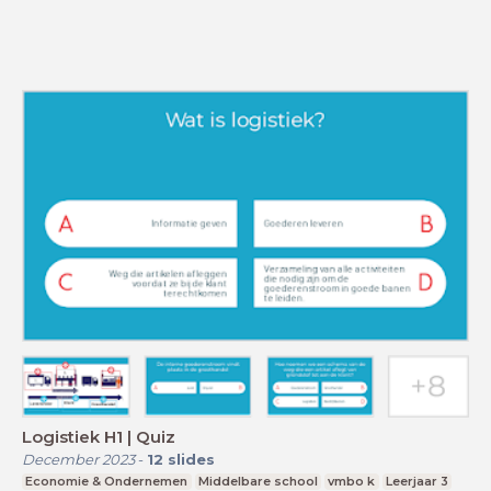
Logistiek H1 | Quiz
December 2023
-
12
slides
Economie & Ondernemen
Middelbare school
vmbo k
Leerjaar 3