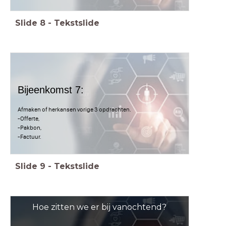
Slide
8
-
Tekstslide
Bijeenkomst 7:
Afmaken of herkansen vorige 3 opdrachten.
-Offerte,
-Pakbon,
-Factuur.
Slide
9
-
Tekstslide
Hoe zitten we er bij vanochtend?