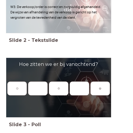
W3: De verkoop/order is correct en zorgvuldig afgehandeld.
De wijze van afhandeling van de verkoop is gericht op het
vergroten van de tevredenheid van de klant.
Slide
2
-
Tekstslide
Hoe zitten we er bij vanochtend?
🙁
🤨
😃
Slide
3
-
Poll