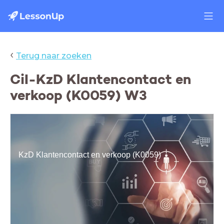
‹
Terug naar zoeken
CiI-KzD Klantencontact en
verkoop (K0059) W3
KzD Klantencontact en verkoop (K0059)