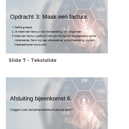
Opdracht 3: Maak een factuur.
Zelfde groepje,
Je maakt een factuur voor de bestelling van vorige keer,
Maak een factuur (gebruik hiervoor het logo en de gegevens op het
visitekaartje). Denk bijv. aan afleveradres, artikel/bestelling, uurloon,
materiaalkosten enzovoort.
Slide
7
-
Tekstslide
Afsluiting bijeenkomst 6.
Vragen over de behandelde onderwerpen?