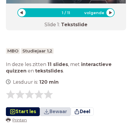
1
/
11
volgende
Slide
1
:
Tekstslide
MBO
Studiejaar 1,2
In deze les zitten
11 slides
,
met
interactieve
quizzen
en
tekstslides
.
Lesduur is:
120
min
Start les
Bewaar
Deel
Printen