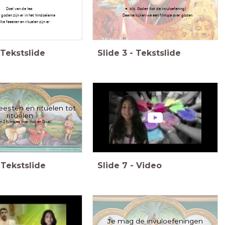
Doel van de les:
blz. Goden (tot de invuloefening)
 goden zijn er in het hindoeïsme
Daarna kijken we een filmpje over goden
lke feesten en rituelen zijn er
Tekstslide
Slide
3
-
Tekstslide
esten en rituelen tot
rituelen
n 2 filmpjes over Holi en Divali
Tekstslide
Slide
7
-
Video
Je mag de invuloefeningen