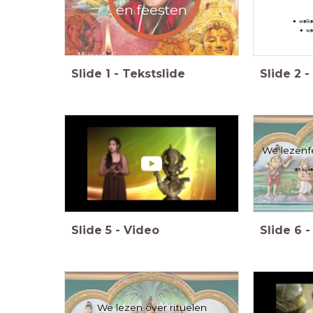
en feesten
welke
we
Slide
1
-
Tekstslide
Slide
2
-
We lezenfe
en kijke
Slide
5
-
Video
Slide
6
-
We lezen over rituelen