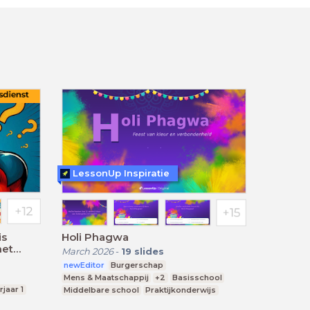
LessonUp Inspiratie
is
Holi Phagwa
het
March 2026
-
19
slides
newEditor
Burgerschap
Mens & Maatschappij
+2
Basisschool
rjaar 1
Middelbare school
Praktijkonderwijs