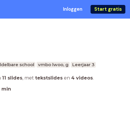
Inloggen
Start gratis
delbare school
vmbo lwoo, g
Leerjaar 3
n
11 slides
,
met
tekstslides
en
4 videos
.
min