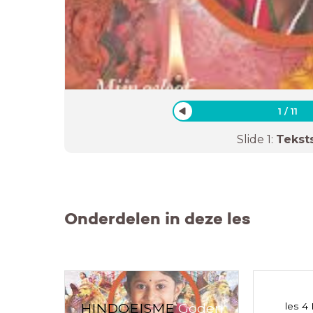
1
/
11
Slide
1
:
Tekst
Onderdelen in deze les
HINDOEISME
Goden
les 4