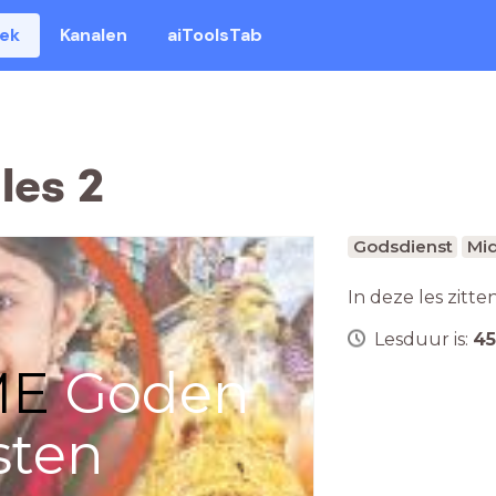
eek
Kanalen
aiToolsTab
les 2
Godsdienst
Mid
In deze les zitte
Lesduur is:
45
ME
Goden
sten