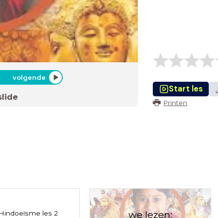
volgende
Start les
slide
Printen
we lezen:
 Hindoeïsme les 2