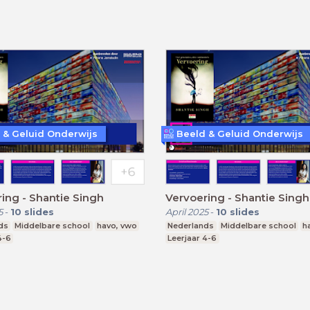
 & Geluid Onderwijs
Beeld & Geluid Onderwijs
ing - Shantie Singh
Vervoering - Shantie Singh
5
-
10
slides
April 2025
-
10
slides
ds
Middelbare school
havo, vwo
Nederlands
Middelbare school
h
4-6
Leerjaar 4-6