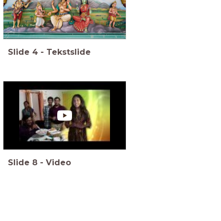
Slide
4
-
Tekstslide
Slide
8
-
Video