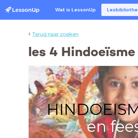
Wat is LessonUp
Lesbiblioth
‹
Terug naar zoeken
les 4 Hindoeïsme 
HINDOEIS
en fee