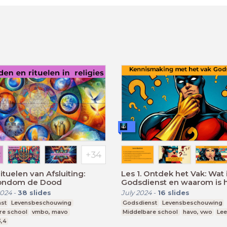
ituelen van Afsluiting:
Les 1. Ontdek het Vak: Wat 
rondom de Dood
Godsdienst en waarom is 
belangrijk?
2024
-
38
slides
July 2024
-
16
slides
st
Levensbeschouwing
Godsdienst
Levensbeschouwing
re school
vmbo, mavo
Middelbare school
havo, vwo
Lee
3,4