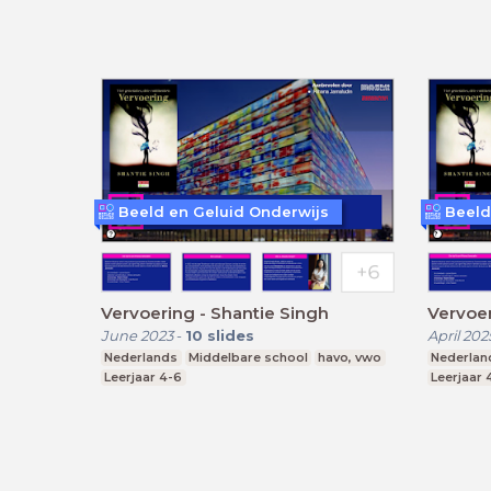
Beeld en Geluid Onderwijs
Beeld
Vervoering - Shantie Singh
Vervoer
June 2023
-
10
slides
April 202
Nederlands
Middelbare school
havo, vwo
Nederlan
Leerjaar 4-6
Leerjaar 