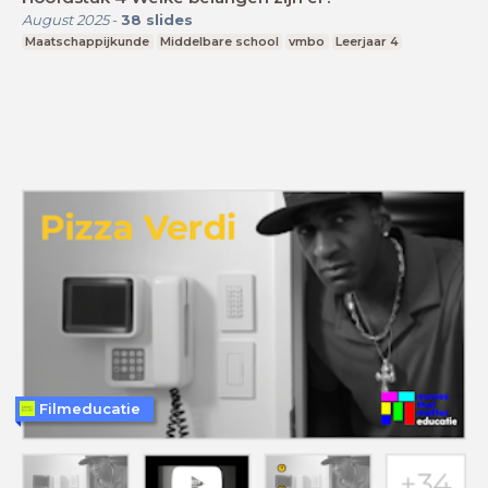
August 2025
-
38
slides
Maatschappijkunde
Middelbare school
vmbo
Leerjaar 4
Filmeducatie