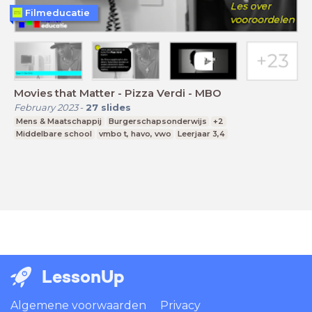
Filmeducatie
Movies that Matter - Pizza Verdi - MBO
February 2023
-
27
slides
Mens & Maatschappij
Burgerschapsonderwijs
+2
Middelbare school
vmbo t, havo, vwo
Leerjaar 3,4
LessonUp
Algemene voorwaarden
Privacy