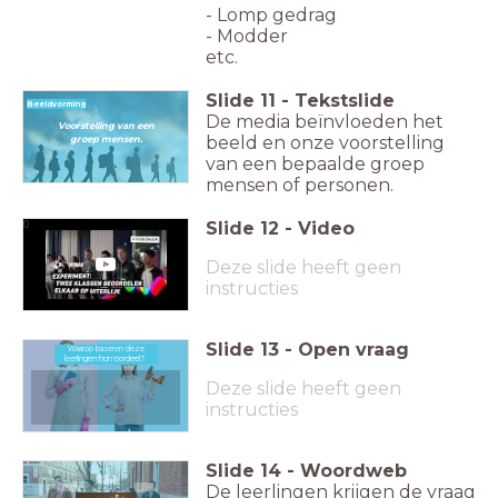
- Lomp gedrag
- Modder
etc.
Slide
11
-
Tekstslide
Beeldvorming
De media beïnvloeden het
Voorstelling van een
beeld en onze voorstelling
groep mensen.
van een bepaalde groep
mensen of personen.
Slide
12
-
Video
0
Deze slide heeft geen
instructies
Slide
13
-
Open vraag
Waarop baseren deze
leerlingen hun oordeel?
Waarop baseren deze leerlingen hun oordeel?
Deze slide heeft geen
instructies
Slide
14
-
Woordweb
De leerlingen krijgen de vraag