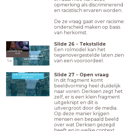
opmerking als discriminerend
en racistisch ervaren worden.
De ze vraag gaat over racisme:
onderscheid maken op basis
van herkomst.
Slide
26
-
Tekstslide
Een rolmodel kan het
Racisme
03:26
tegenovergestelde laten zien
Onderscheid op basis
van herkomst.
van een vooroordeel.
Slide
27
-
Open vraag
Welke rol speelt beeldvorming in
Welke rol speelt beeldvorming in dit fragment?
dit fragment?
In dit fragment komt
beeldvorming heel duidelijk
naar voren. Derksen zegt het
zelf, er is een klein fragment
uitgeknipt en dit is
uitvergroot door de media.
Op deze manier krijgen
mensen een bepaald beeld
over wat Derksen gezegd
heeft en in welke context.