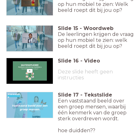
op hun mobiel te zien: Welk
Welke indruk krijg jij bij
deze persoon?
beeld roept dit bij jou op?
Slide
15
-
Woordweb
De leerlingen krijgen de vraag
op hun mobiel te zien: welk
Welke indruk krijg jij bij
deze persoon?
beeld roept dit bij jou op?
Slide
16
-
Video
Deze slide heeft geen
instructies
Slide
17
-
Tekstslide
Stereotyp
e
Een vaststaand beeld over
een groep mensen, waarbij
Vaststaand beeld over een
groep mensen.
één kenmerk van de groep
sterk overdreven wordt.
hoe duidden??