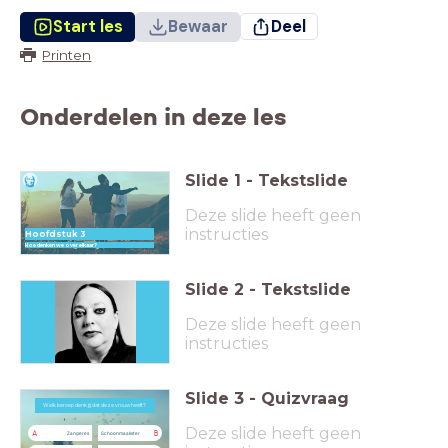
Start les
Bewaar
Deel
Printen
Onderdelen in deze les
Slide
1
-
Tekstslide
Deze slide heeft geen
instructies
Hoofdstuk 3
Hoe denken we over elkaar?
Slide
2
-
Tekstslide
Deze slide heeft geen
instructies
Slide
3
-
Quizvraag
Welk beroep denk jij dat deze vrouw heeft?
Welk beroep denk jij dat deze vrouw heeft?
Deze slide heeft geen
A
B
Zangeres
Schoonmaakster