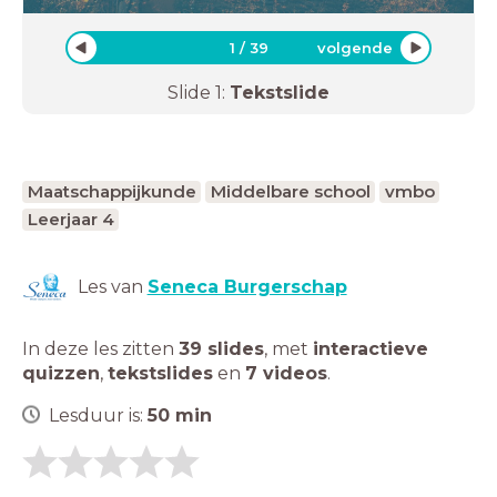
1
/
39
volgende
Slide
1
:
Tekstslide
Maatschappijkunde
Middelbare school
vmbo
Leerjaar 4
Les van
Seneca Burgerschap
In deze les zitten
39 slides
,
met
interactieve
quizzen
,
tekstslides
en
7 videos
.
Lesduur is:
50
min