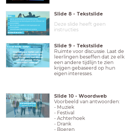
Slide
8
-
Tekstslide
Ik leer...
wat er wordt bedoeld met beeldvorming
de betekenis van stereotypen en het ontstaan van
Deze slide heeft geen
vooroordelen
de rol van rolmodellen in het tegengaan van
vooroordelen
instructies
verschil tussen discriminatie en racisme
Wat leer ik deze les?
Slide
9
-
Tekstslide
Social media- tijdlijn
Ruimte voor discussie. Laat de
Vergelijk jouw tijdlijn van een
bepaalde sociale media app,
leerlingen beseffen dat ze elk
zoals instagram, met die van
een klasgenoot. Welke
een andere tijdlijn te zien
verschillen vallen op?
krijgen gebaseerd op hun
eigen interesses.
Slide
10
-
Woordweb
Voorbeeld van antwoorden:
Waar denk jij aan bij de
- Muziek
Waar denk jij aan bij de
Zwarte Cross?
Zwarte Cross?
- Festival
- Achterhoek
- Drank
- Boeren