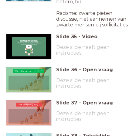
hetero, bi)
Racisme: zwarte pieten
discussie, niet aannemen van
zwarte mensen bij sollicitaties
Slide
35
-
Video
Deze slide heeft geen
instructies
Slide
36
-
Open vraag
Wat heb je geleerd deze les?
Wat heb je geleerd deze les?
Deze slide heeft geen
instructies
Slide
37
-
Open vraag
Wat vind je nog lastig?
Wat vind je nog lastig?
Deze slide heeft geen
instructies
Slide
38
-
Tekstslide