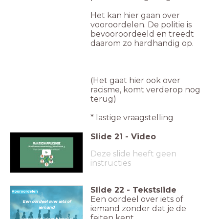
Het kan hier gaan over
vooroordelen. De politie is
bevooroordeeld en treedt
daarom zo hardhandig op.
(Het gaat hier ook over
racisme, komt verderop nog
terug)
* lastige vraagstelling
Slide
21
-
Video
Deze slide heeft geen
instructies
Slide
22
-
Tekstslide
Vooroordelen
Een oordeel over iets of
Een oordeel over iets of
iemand zonder dat je de
iemand
feiten kent.