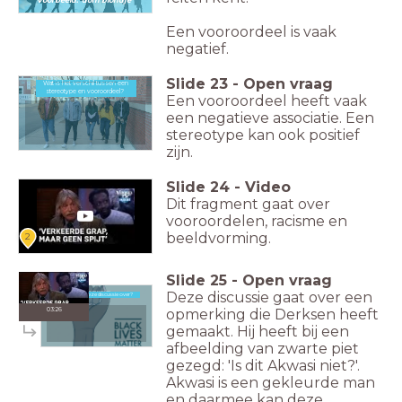
Voorbeeld: 'dom blondje'
Een vooroordeel is vaak
negatief.
Slide
23
-
Open vraag
Wat is het verschil tussen een
Wat is het verschil tussen een stereotype en vooroordeel?
stereotype en vooroordeel?
Een vooroordeel heeft vaak
een negatieve associatie. Een
stereotype kan ook positief
zijn.
Slide
24
-
Video
Dit fragment gaat over
vooroordelen, racisme en
beeldvorming.
2
Slide
25
-
Open vraag
Deze discussie gaat over een
Waar gaat deze discussie over?
Waar gaat deze discussie over?
03:26
opmerking die Derksen heeft
gemaakt. Hij heeft bij een
afbeelding van zwarte piet
gezegd: 'Is dit Akwasi niet?'.
Akwasi is een gekleurde man
en daarmee kan deze