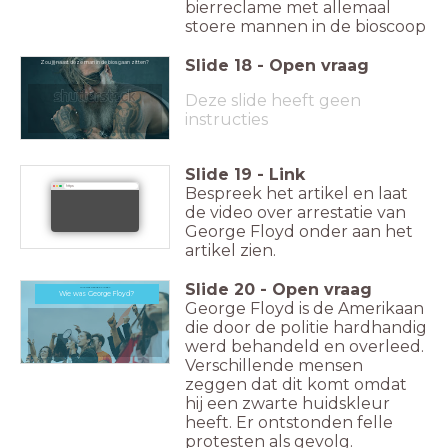
bierreclame met allemaal
stoere mannen in de bioscoop
Slide
18
-
Open vraag
Zou jij naast deze man in de bios gaan zitten?
Deze slide heeft geen
instructies
Slide
19
-
Link
Bespreek het artikel en laat
https:
de video over arrestatie van
George Floyd onder aan het
artikel zien.
Slide
20
-
Open vraag
Wie was George Floyd?
Wie was George Floyd?
George Floyd is de Amerikaan
die door de politie hardhandig
werd behandeld en overleed.
Verschillende mensen
zeggen dat dit komt omdat
hij een zwarte huidskleur
heeft. Er ontstonden felle
protesten als gevolg.