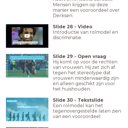
Mensen krijgen op deze
manier een vooroordeel over
Derksen.
Slide
28
-
Video
0
Introductie van rolmodel en
discriminatie.
Slide
29
-
Open vraag
Waarom is voetballer Salah een voorbeeld voor
Waarom is voetballer Salah een rolmodel? Tegen welk stereotype zet hij zich af?
velen? Tegen welk stereotype zet hij zich af?
Hij komt op voor de rechten
van vrouwen. Hij zet zich af
tegen het stereotype dat
vrouwen minderwaardig zijn
en alleen geschikt zijn voor
het huishouden.
Slide
30
-
Tekstslide
Rolmodel
Een rolmodel kan het
Voorbeeldfunctie
tegenovergestelde laten zien
van een vooroordeel.