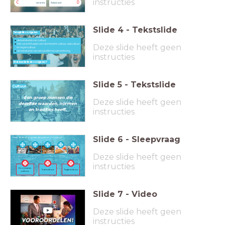
instructies
C
D
Lerares
Advocaat
Slide
4
-
Tekstslide
Terugblik vorige les
de betekenis van cultuur
het verschil tussen een dominante cultuur, subcultuur
Deze slide heeft geen
en tegencultuur
de betekenis van een pluriforme samenleving
instructies
Wat leerde ik de vorige les?
Slide
5
-
Tekstslide
Cultuur
Een groep mensen die
Deze slide heeft geen
dezelfde waarden, normen
instructies
en tradities heeft.
Slide
6
-
Sleepvraag
Sleep de afbeelding naar de juiste soort cultuur.
Deze slide heeft geen
Klimaatactiviste
Getatoëerde man
Kerstdiner
Koningsdag
Backpackers
Greta Thunberg
instructies
Dominante
Subcultuur
Tegencultuur
cultuur
Slide
7
-
Video
Deze slide heeft geen
instructies