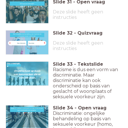
Slide
31
-
Open vraag
Wie is jouw rolmodel?
Wie is jouw rolmodel?
Deze slide heeft geen
instructies
Slide
32
-
Quizvraag
Een ongelijke behandeling van mannen en
Een ongelijke behandeling van mannen en vrouwen is een vorm van
vrouwen is een vorm van:
Deze slide heeft geen
A
B
Discriminatie
Racisme
instructies
Slide
33
-
Tekstslide
Discriminati
e
Racisme is dus een vorm van
Onderscheid op basis
discriminatie. Maar
van kenmerken die er
niet toe doen.
discriminatie kan ook
onderscheid op basis van
geslacht of woonplaats of
seksuele voorkeur zijn.
Slide
34
-
Open vraag
Bedenk zelf een voorbeeld van discriminatie en
zelBedenk een voorbeeld van discriminatie en een voorbeeld van racisme.
een voorbeeld van racisme.
Discriminatie: ongelijke
behandeling op basis van
seksuele voorkeur (homo,