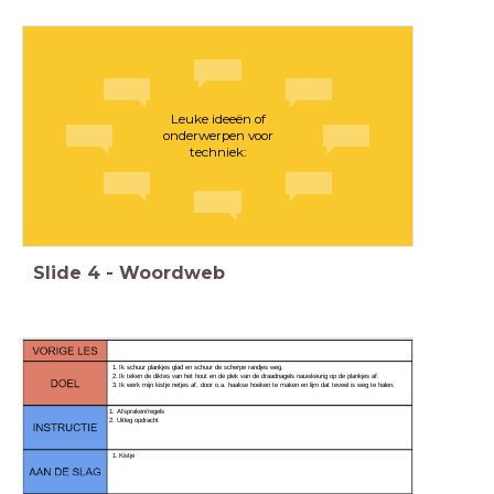
Leuke ideeën of
onderwerpen voor
techniek:
Slide
4
-
Woordweb
Ik werk mijn kistje netjes af, door o.a. haakse hoeken te maken en lijm dat teveel is weg te halen.
1. Afspraken/regels
2. Uitleg opdracht
Kistje