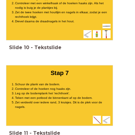
Controleer met een winkelhaak of de hoeken haaks zijn. Als het
nodig is buig je de plankjes bij.
Zet de twee hoeken met houtlijm en nagels in elkaar, zodat je een
rechthoek krijgt.
Drevel daarna de draadnagels in het hout.
Slide
10
-
Tekstslide
Stap 7
Schuur de plank van de bodem.
Controleer of de hoeken nog haaks zijn.
Leg op de bodemplank het 'rechthoek'.
Teken met een potlood de binnenkant af op de bodem.
Zet verdeeld over iedere rand, 3 kruisjes. Dit is de plek voor de
nagels.
Slide
11
-
Tekstslide