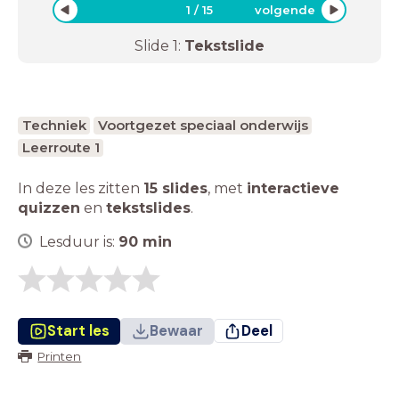
1
/
15
volgende
Slide
1
:
Tekstslide
Techniek
Voortgezet speciaal onderwijs
Leerroute 1
In deze les zitten
15 slides
,
met
interactieve
quizzen
en
tekstslides
.
Lesduur is:
90
min
Start les
Bewaar
Deel
Printen