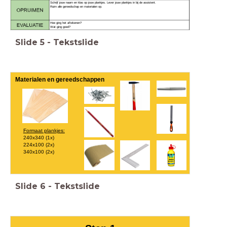
Schrijf jouw naam en klas op jouw plankjes. Lever jouw plankjes in bij de assistent.
Ruim alle gereedschap en materialen op.
Hoe ging het aftekenen?
Wat ging goed?
Slide
5
-
Tekstslide
Materialen en gereedschappen
Formaat plankjes:
240x340 (1x)
224x100 (2x)
340x100 (2x)
Slide
6
-
Tekstslide