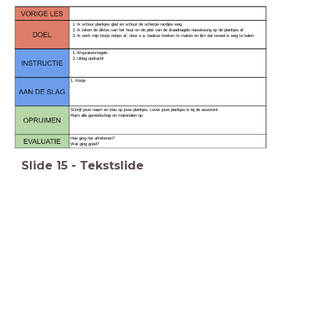
Ik werk mijn kistje netjes af, door o.a. haakse hoeken te maken en lijm dat teveel is weg te halen.
Afspraken/regels
Uitleg opdracht
1. Kistje
Schrijf jouw naam en klas op jouw plankjes. Lever jouw plankjes in bij de assistent.
Ruim alle gereedschap en materialen op.
Hoe ging het aftekenen?
Wat ging goed?
Slide
15
-
Tekstslide