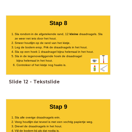
Stap 8
Sla rondom in de afgetekende rand, 12
kleine
draadnagels. Sla
ze weer net iets door het hout.
Smeer houtlijm op de rand van het kistje.
Leg de bodem erop. Prik de draadnagels in het hout.
Sla op een hoek 1 draadnagel bijna helemaal in het hout.
Sla in de tegenoverliggende hoek de draadnagel
bijna helemaal in het hout.
6. Controleer of het kistje nog haaks is.
Slide
12
-
Tekstslide
Stap 9
Sla alle overige draadnagels erin.
Veeg houtlijm dat teveel is met een vochtig papiertje weg.
Drevel de draadnagels in het hout.
Vijl de bodem bij als dat nodig is.