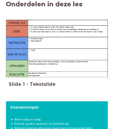
Onderdelen in deze les
Ik werk mijn kistje netjes af, door o.a. haakse hoeken te maken en lijm dat teveel is weg te halen.
1. Afspraken/regels
2. Uitleg opdracht
Kistje
Schrijf jouw naam en klas op jouw plankjes. Lever jouw plankjes in bij de assistent.
Ruim alle gereedschap en materialen op.
Hoe ging het aftekenen?
Wat ging goed?
Slide
1
-
Tekstslide
Afspraken/regels
Werk rustig en veilig.
Gebruik spullen waarvoor ze bedoeld zijn.
Steek je hand op als je een vraag hebt of hulp nodig hebt.