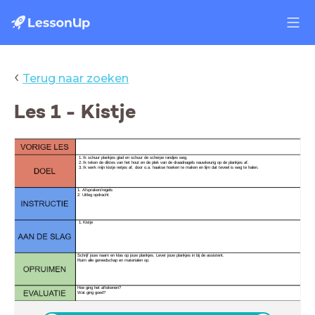
‹
Terug naar zoeken
Les 1 - Kistje
Ik werk mijn kistje netjes af, door o.a. haakse hoeken te maken en lijm dat teveel is weg te halen.
1. Afspraken/regels
2. Uitleg opdracht
Kistje
Schrijf jouw naam en klas op jouw plankjes. Lever jouw plankjes in bij de assistent.
Ruim alle gereedschap en materialen op.
Hoe ging het aftekenen?
Wat ging goed?