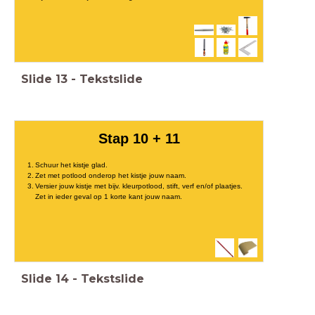
Slide
13
-
Tekstslide
Stap 10 + 11
Schuur het kistje glad.
Zet met potlood onderop het kistje jouw naam.
Versier jouw kistje met bijv. kleurpotlood, stift, verf en/of plaatjes.
Zet in ieder geval op 1 korte kant jouw naam.
Slide
14
-
Tekstslide