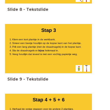
Slide
8
-
Tekstslide
Stap 3
Klem een kort plankje in de werkbank.
Smeer een beetje houtlijm op de kopse kant van het plankje.
Prik een lang plankje (met de draadnagels) in de kopse kant.
Sla de draadnagels er
bijna
helemaal in.
Veeg houtlijm dat teveel is met een vochtig papiertje weg.
Slide
9
-
Tekstslide
Stap 4 + 5 + 6
Herhaal de vorige stappen voor de andere 2 plankjes.