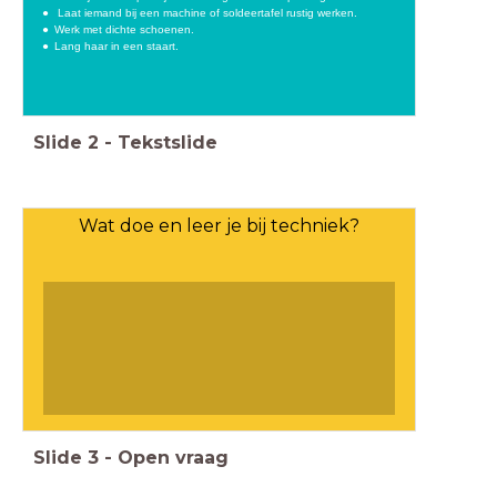
Laat iemand bij een machine of soldeertafel rustig werken.
Werk met dichte schoenen.
Lang haar in een staart.
Slide
2
-
Tekstslide
Wat doe en leer je bij techniek?
Slide
3
-
Open vraag