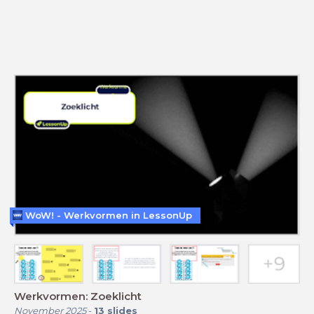
WoW! - Werkvormen in LessonUp
Werkvormen: Zoeklicht
November 2025
-
13
slides