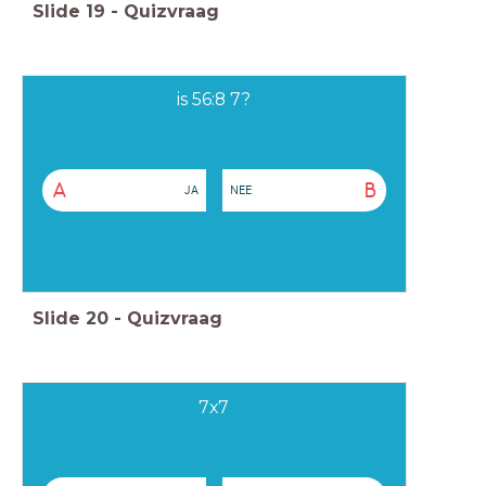
Slide
19
-
Quizvraag
is 56:8 7?
A
B
JA
NEE
Slide
20
-
Quizvraag
7x7