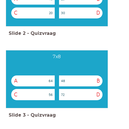
C
D
20
30
Slide
2
-
Quizvraag
7x8
A
B
64
48
C
D
56
72
Slide
3
-
Quizvraag