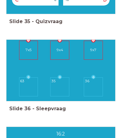
Slide
35
-
Quizvraag
7x5
9x4
9x7
63
35
36
Slide
36
-
Sleepvraag
16:2