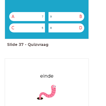
A
B
7
9
C
D
5
8
Slide
37
-
Quizvraag
einde