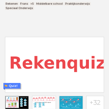
Rekenen
Frans
+5
Middelbare school
Praktijkonderwijs
Speciaal Onderwijs
Quiz!