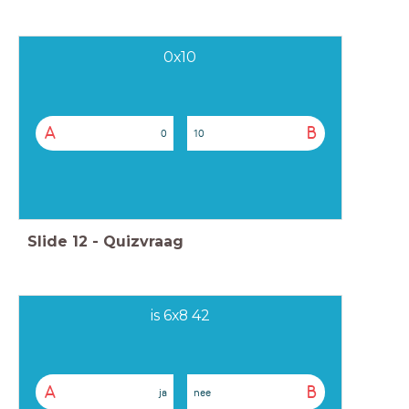
0x10
A
B
0
10
Slide
12
-
Quizvraag
is 6x8 42
A
B
ja
nee