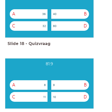
A
B
36
40
C
D
32
80
Slide
18
-
Quizvraag
81:9
A
B
8
9
C
D
11
10