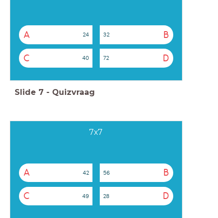
A
B
24
32
C
D
40
72
Slide
7
-
Quizvraag
7x7
A
B
42
56
C
D
49
28