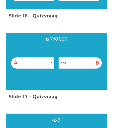
Slide
16
-
Quizvraag
is 7x8 55?
A
B
ja
nee
Slide
17
-
Quizvraag
4x9