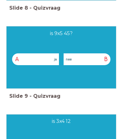
Slide
8
-
Quizvraag
is 9x5 45?
A
B
ja
nee
Slide
9
-
Quizvraag
is 3x4 12