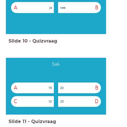
A
B
ja
nee
Slide
10
-
Quizvraag
5x4
A
B
15
20
C
D
10
25
Slide
11
-
Quizvraag