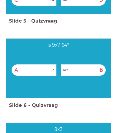
C
D
Slide
5
-
Quizvraag
is 9x7 64?
A
B
ja
nee
Slide
6
-
Quizvraag
8x3