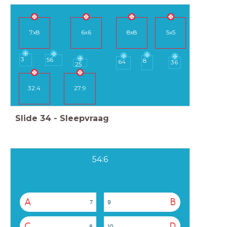
7x8
6x6
8x8
5x5
3
56
8
64
36
25
32:4
27:9
Slide
34
-
Sleepvraag
54:6
A
B
7
9
C
D
8
10