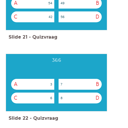
A
B
54
49
C
D
42
56
Slide
21
-
Quizvraag
36:6
A
B
3
7
C
D
6
8
Slide
22
-
Quizvraag