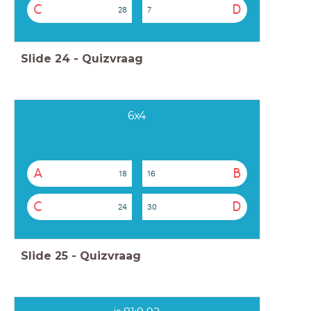
C
D
28
7
Slide
24
-
Quizvraag
6x4
A
B
18
16
C
D
24
30
Slide
25
-
Quizvraag