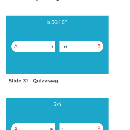
is 36:4 8?
A
B
ja
nee
Slide
31
-
Quizvraag
3x4
A
B
16
8