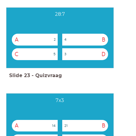
28:7
A
B
2
4
C
D
5
3
Slide
23
-
Quizvraag
7x3
A
B
14
21