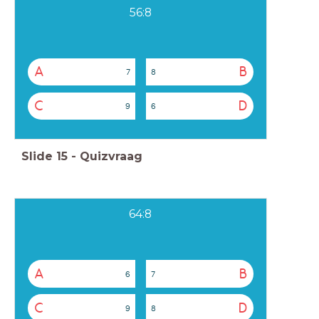
56:8
A
B
7
8
C
D
9
6
Slide
15
-
Quizvraag
64:8
A
B
6
7
C
D
9
8