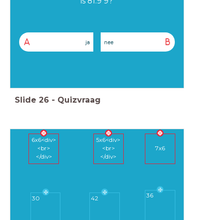
is 81:9 9?
A
B
ja
nee
Slide
26
-
Quizvraag
6x6<div>
5x6<div>
<br>
<br>
7x6
</div>
</div>
36
42
30