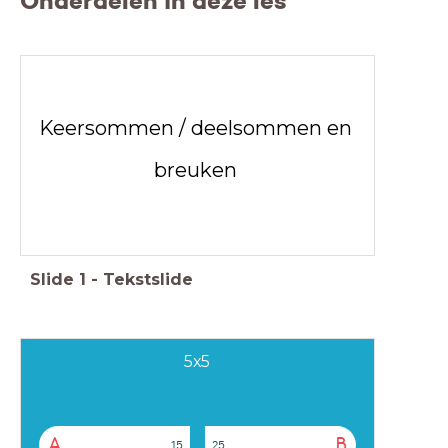
Onderdelen in deze les
Keersommen / deelsommen en
breuken
Slide
1
-
Tekstslide
5x5
A
B
15
25