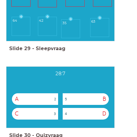
64
42
63
35
Slide
29
-
Sleepvraag
28:7
A
B
2
5
C
D
3
4
Slide
30
-
Quizvraag