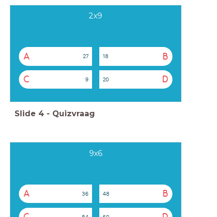
2x9
A
B
27
18
C
D
9
20
Slide
4
-
Quizvraag
9x6
A
B
36
48
54
60