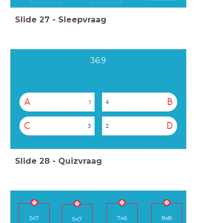
Slide
27
-
Sleepvraag
36:9
A
B
1
4
C
D
3
2
Slide
28
-
Quizvraag
8x8
5x7
7x6
9x7