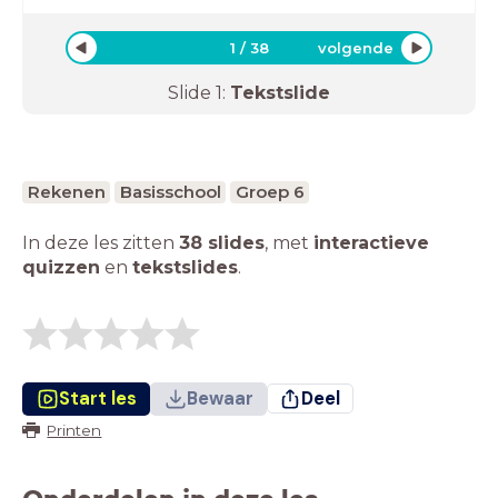
1
/
38
volgende
Slide
1
:
Tekstslide
Rekenen
Basisschool
Groep 6
In deze les zitten
38 slides
,
met
interactieve
quizzen
en
tekstslides
.
Start les
Bewaar
Deel
Printen