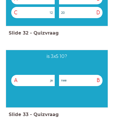
C
D
12
20
Slide
32
-
Quizvraag
is 3x5 10?
A
B
ja
nee
Slide
33
-
Quizvraag