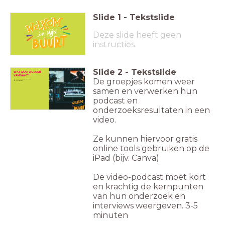
Slide
1
-
Tekstslide
Deze slide heeft geen
instructies
Slide
2
-
Tekstslide
GENTRIFICATIE?
WAT GAAN WE DOEN
wat is dat?
VANDAAG?
De groepjes komen weer
Het verwaarlozen en armer maken van een buurt.
Video podcast afmaken
De grondprijzen en huizenprijzen worden daardoor laag. Huizen en grond
In gesprek..
worden opgekocht en opgeknapt door investeerders en de gemeente. Deze huizen
(maar ook alle andere verbeteringen) zijn bedoeld voor ‘nieuwe’ mensen,
met meer geld waardoor de oorspronkelijke bewoners het niet meer kunnen betalen.
Het resultaat is dat de oorspronkelijke bewoners weg moeten. Gentrificatie gebeurt
samen en verwerken hun
wereldwijd en
is een bewust proces.
podcast en
onderzoeksresultaten in een
video.
Ze kunnen hiervoor gratis
online tools gebruiken op de
iPad (bijv. Canva)
De video-podcast moet kort
en krachtig de kernpunten
van hun onderzoek en
interviews weergeven. 3-5
minuten