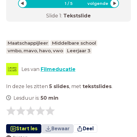
1
/
5
volgende
Slide
1
:
Tekstslide
Maatschappijleer
Middelbare school
vmbo, mavo, havo, vwo
Leerjaar 3
Les van
Filmeducatie
In deze les zitten
5 slides
,
met
tekstslides
.
Lesduur is:
50
min
Start les
Bewaar
Deel