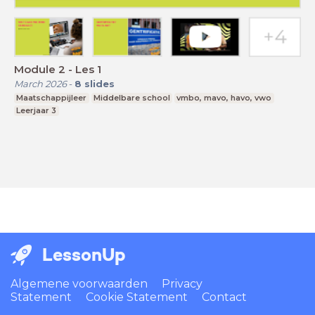
Module 2 - Les 1
March 2026
-
8
slides
Maatschappijleer
Middelbare school
vmbo, mavo, havo, vwo
Leerjaar 3
LessonUp
Algemene voorwaarden
Privacy
Statement
Cookie Statement
Contact