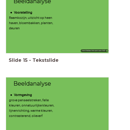
Beeldanalyse
Voorstelling
Raamkozijn, uitzicht op heen
haven, bloembakken, planten,
deuren
Henri Matisse: Het open raam 1905
Slide
15
-
Tekstslide
Beeldanalyse
Vormgeving
grove penseelstreken, felle
kleuren, onnatuurlijke kleuren,
lijnenrichting, warme kleuren,
contrasterend, olieverf