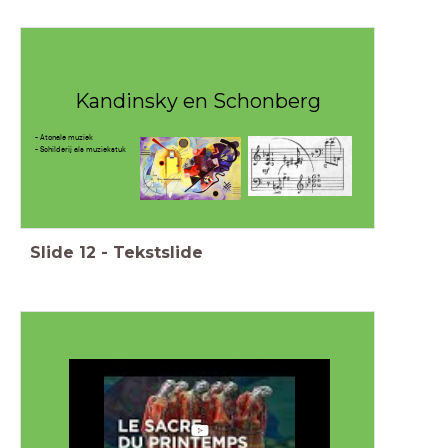
Kandinsky en Schonberg
- Atonale muziek
- Schilderij als muziekstuk
Slide
12
-
Tekstslide
Stravinsky muziek