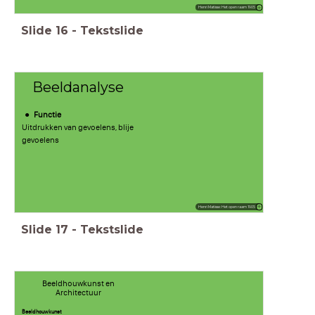
Henri Matisse: Het open raam 1905
Slide
16
-
Tekstslide
Beeldanalyse
Functie
Uitdrukken van gevoelens, blije
gevoelens
Henri Matisse: Het open raam 1905
Slide
17
-
Tekstslide
Beeldhouwkunst en
Architectuur
Beeldhouwkunst