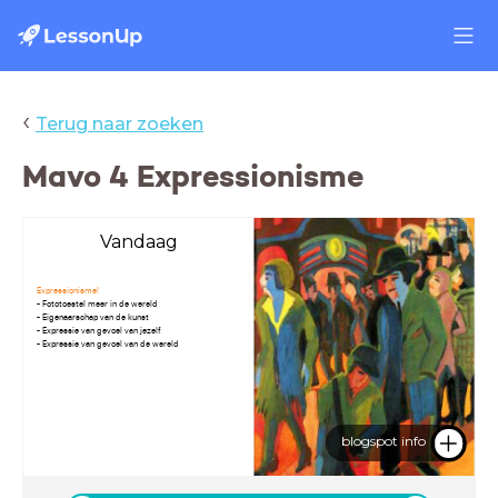
‹
Terug naar zoeken
Mavo 4 Expressionisme
Vandaag
Expressionisme!
- Fototoestel meer in de wereld
- Eigenaarschap van de kunst
- Expressie van gevoel van jezelf
- Expressie van gevoel van de wereld
blogspot info