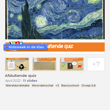
Kidsweek in de Klas
Afsluitende quiz
April 2022
-
11
slides
Wereldoriëntatie
Woordenschat
+3
Basisschool
Groep 5,6