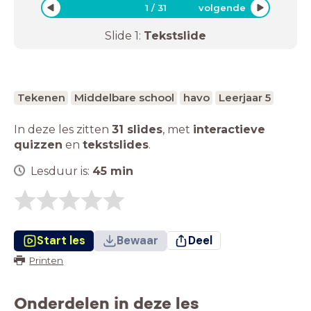
1
/
31
volgende
Slide
1
:
Tekstslide
Tekenen
Middelbare school
havo
Leerjaar 5
In deze les zitten
31 slides
,
met
interactieve
quizzen
en
tekstslides
.
Lesduur is:
45
min
Start les
Bewaar
Deel
Printen
Onderdelen in deze les