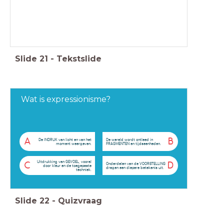
Slide
21
-
Tekstslide
Wat is expressionisme?
A
B
De INDRUK van licht en van het
De wereld wordt ontleed in
moment weergeven.
FRAGMENTEN en tijdseenheden.
Uitdrukking van GEVOEL, vooral
C
D
Onderdelen van de VOORSTELLING
door kleur en de toegepaste
dragen een diepere betekenis uit.
techniek.
Slide
22
-
Quizvraag