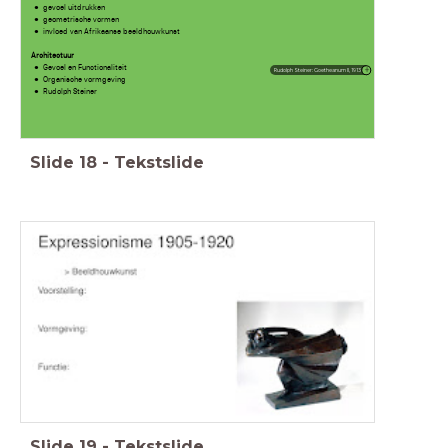
gevoel uitdrukken
geometrische vormen
invloed van Afrikaanse beeldhouwkunst
Architectuur
Gevoel en Functionaliteit
Rudolph Steiner: Goetheanum II, 1913
Organische vormgeving
Rudolph Steiner
Slide
18
-
Tekstslide
Slide
19
-
Tekstslide