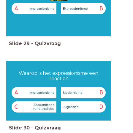
A
B
Impressionisme
Expressionisme
Slide
29
-
Quizvraag
Waarop is het expressionisme een
reactie?
A
B
Impressionisme
Modernisme
Academische
C
D
Jugendstil
kunsttradities
Slide
30
-
Quizvraag