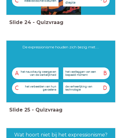
C
D
Realistische kleuren
diepte
Slide
24
-
Quizvraag
De expressionisme houden zich bezig met....
het nauwkeurig weergeven
het vastleggen van een
A
B
van de werkelijkheid
bepaald moment
het verbeelden van hun
de verheerlijking van
C
D
gevoelens
technologie
Slide
25
-
Quizvraag
Wat hoort niet bij het expressionisme?