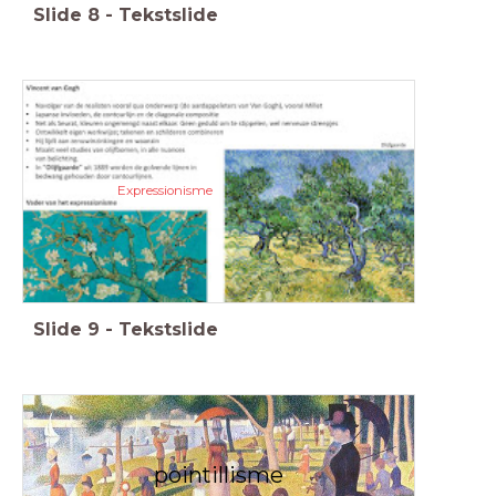
Slide
8
-
Tekstslide
Expressionisme
Slide
9
-
Tekstslide
pointillisme