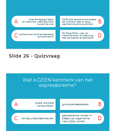
kunst als tegengif tegen
Die Brücke: persoonlijke expressie,
A
B
vervreemding, materialisme en
het intuïtieve, stad en natuur,
burgerlijke orde
naaktheid als antiburgelijkheid
Der Blaue Reiter: weg van
C
D
voortborduren op de de heersende
materialisme en vervreemding,
schildertraditie
naar spiritualiteit en abstractie
Slide
26
-
Quizvraag
Wat is GEEN kenmerk van het
expressionisme?
zware, donkere
A
B
grove penseelstreken
contourlijnen
geometrische vormen in
C
D
onnatuurlijke felle kleuren
plaats van organische,
natuurlijke vormen