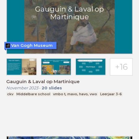
Van Gogh Museum
Gauguin & Laval op Martinique
November 2023
-
20
slides
ckv
Middelbare school
vmbo t, mavo, havo, vwo
Leerjaar 3-6