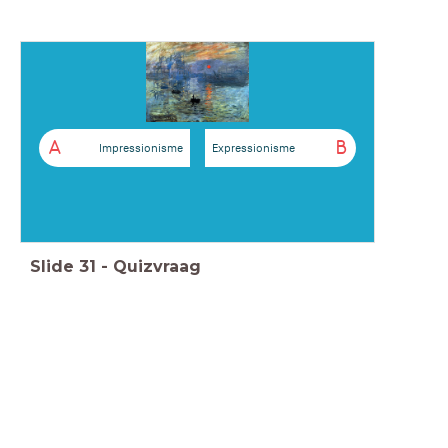
A
B
Impressionisme
Expressionisme
Slide
31
-
Quizvraag