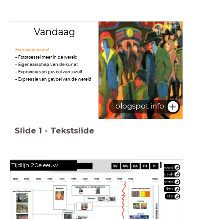
Vandaag
Expressionisme!
- Fototoestel meer in de wereld
- Eigenaarschap van de kunst
- Expressie van gevoel van jezelf
- Expressie van gevoel van de wereld
blogspot info
Slide
1
-
Tekstslide
Tijdlijn 20e eeuw
beeldend
muziek
theater
dans
film