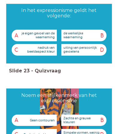
In het expressionisme geldt het
volgende:
je eigen gevoel van de
de werkelijke
A
B
waarneming
waarneming
nadruk van
uiting van persoonlijk
C
D
beeldaspect kleur
gevoelens
Slide
23
-
Quizvraag
Noem een stijlkenmerk van het
expressionisme
Zachte en grauwe
A
B
Geen contouren
kleuren
Simpele vormen, weinig