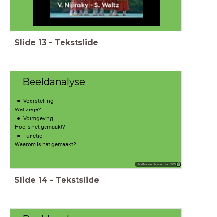
Slide
13
-
Tekstslide
Beeldanalyse
Voorstelling
Wat zie je?
Vormgeving
Hoe is het gemaakt?
Functie
Waarom is het gemaakt?
Henri Matisse: Het open raam 1905
Slide
14
-
Tekstslide