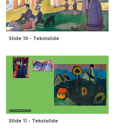
Slide
10
-
Tekstslide
Gabriele Munter Landschaft mit Sonnenblumen 1910
Otto Muller: Vier Akte 1920
Slide
11
-
Tekstslide