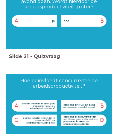
avond open. Wordt hierdoor de
arbeidsproductiviteit groter?
A
B
ja
nee
Slide
21
-
Quizvraag
Hoe beïnvloedt concurrentie de
arbeidsproductiviteit?
doordat je sneller en beter gaat
A
B
doordat je beter wil zijn dan je
produceren neemt de
concurrenten, gaat dat vanzelf
arbeidsproductiviteit af
doordat je de concurrentie voor
doordat je beter wil zijn dan je
C
D
wilt blijven, ga je sneller en beter
concurrent blijft de
produceren en neemt de
arbeidsproductiviteit gelijk
arbeidsproductiviteit toe