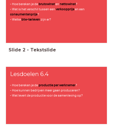
- Hoe bereken je de
brutowinst
en
nettowinst
?
- Wat is het verschil tussen een
verkoopprijs
en een
consumentenprijs
?
- Welke
btw-tarieven
zijn er?
Slide
2
-
Tekstslide
Lesdoelen 6.4
- Hoe bereken je de
productie per werknemer
?
- Hoe kunnen bedrijven meer gaan produceren?
- Wat levert de productie voor de samenleving op?