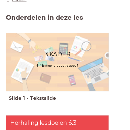
Onderdelen in deze les
3 KADER
6.4 Is meer productie goed?
Slide
1
-
Tekstslide
Herhaling lesdoelen 6.3