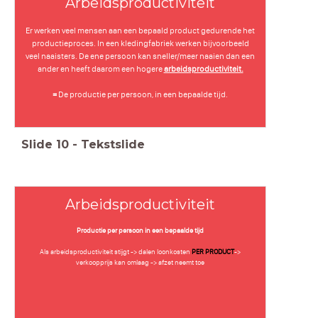
Arbeidsproductiviteit
Er werken veel mensen aan een bepaald product gedurende het
productieproces. In een kledingfabriek werken bijvoorbeeld
veel naaisters. De ene persoon kan sneller/meer naaien dan een
ander en heeft daarom een hogere
arbeidsproductiviteit.
=
De productie per persoon, in een bepaalde tijd.
Slide
10
-
Tekstslide
Arbeidsproductiviteit
Productie per persoon in een bepaalde tijd
Als arbeidsproductiviteit stijgt -> dalen loonkosten
PER PRODUCT
->
verkoopprijs kan omlaag -> afzet neemt toe