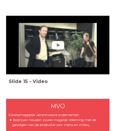
Slide
15
-
Video
MVO
Maatschappelijk verantwoord ondernemen
bedrijven houden zoveel mogelijk rekening met de
gevolgen van de productie voor mens en milieu