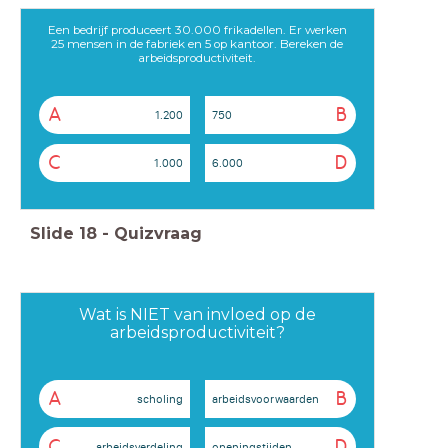
Een bedrijf produceert 30.000 frikadellen. Er werken
25 mensen in de fabriek en 5 op kantoor. Bereken de
arbeidsproductiviteit.
A
B
1.200
750
C
D
1.000
6.000
Slide
18
-
Quizvraag
Wat is NIET van invloed op de
arbeidsproductiviteit?
A
B
scholing
arbeidsvoorwaarden
C
D
arbeidsverdeling
openingstijden