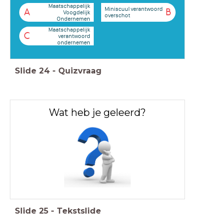
Maatschappelijk
Miniscuul verantwoord
A
B
Voogdelijk
overschot
Ondernemen
Maatschappelijk
C
verantwoord
ondernemen
Slide
24
-
Quizvraag
Wat heb je geleerd?
Slide
25
-
Tekstslide