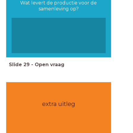
Wat levert de productie voor de
samenleving op?
Slide
29
-
Open vraag
extra uitleg