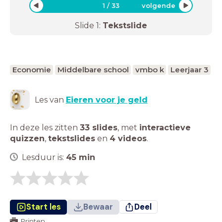
1
/
33
volgende
Slide
1
:
Tekstslide
Economie
Middelbare school
vmbo k
Leerjaar 3
Les van
Eieren voor je geld
In deze les zitten
33 slides
,
met
interactieve
quizzen
,
tekstslides
en
4 videos
.
Lesduur is:
45
min
Start les
Bewaar
Deel
Printen