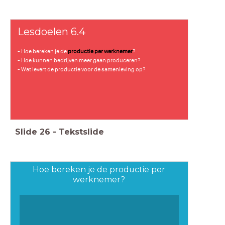
Lesdoelen 6.4
- Hoe bereken je de
productie per werknemer
?
- Hoe kunnen bedrijven meer gaan produceren?
- Wat levert de productie voor de samenleving op?
Slide
26
-
Tekstslide
Hoe bereken je de productie per
werknemer?