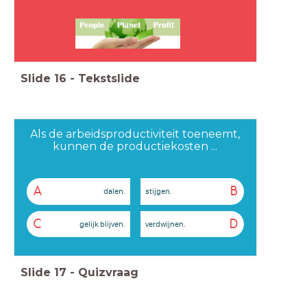
Slide
16
-
Tekstslide
Als de arbeidsproductiviteit toeneemt,
kunnen de productiekosten ...
A
B
dalen.
stijgen.
C
D
gelijk blijven.
verdwijnen.
Slide
17
-
Quizvraag