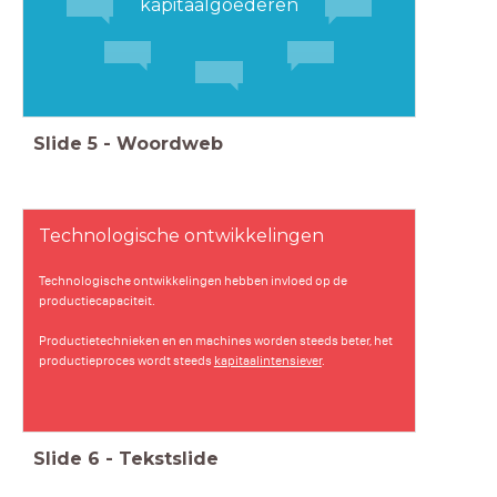
kapitaalgoederen
Slide
5
-
Woordweb
Technologische ontwikkelingen
Technologische ontwikkelingen hebben invloed op de
productiecapaciteit.
Productietechnieken en en machines worden steeds beter, het
productieproces wordt steeds
kapitaalintensiever
.
Slide
6
-
Tekstslide