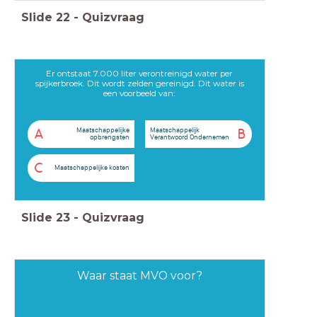
Slide
22
-
Quizvraag
Er ontstaat 7.000 liter verontreinigd water per
spijkerbroek. Dit wordt zelden gereinigd. Dit water is
een voorbeeld van:
Maatschappelijke
Maatschappelijk
A
B
opbrengsten
Verantwoord Ondernemen
C
Maatschappelijke kosten
Slide
23
-
Quizvraag
Waar staat MVO voor?