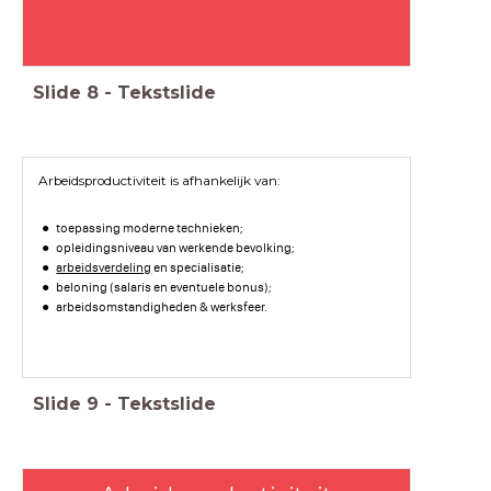
Slide
8
-
Tekstslide
Arbeidsproductiviteit is afhankelijk van:
toepassing moderne technieken;
opleidingsniveau van werkende bevolking;
arbeidsverdeling
en specialisatie;
beloning (salaris en eventuele bonus);
arbeidsomstandigheden & werksfeer.
Slide
9
-
Tekstslide