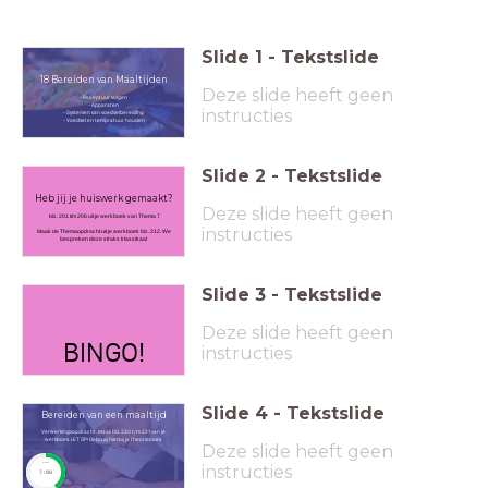
Slide
1
-
Tekstslide
18 Bereiden van Maaltijden
Deze slide heeft geen
- Receptuur volgen
- Apparaten
instructies
- Systemen van voedselbereiding
- Voedsel en tempratuur houden
Slide
2
-
Tekstslide
Heb jij je huiswerk gemaakt?
Deze slide heeft geen
blz. 201 t/m 206 uit je werkboek van Thema 7
instructies
Maak de Themaopdracht uit je werkboek blz. 212. We
bespreken deze straks klassikaal
Slide
3
-
Tekstslide
Deze slide heeft geen
BINGO!
instructies
Slide
4
-
Tekstslide
Bereiden van een maaltijd
Verwerkingsopdracht. Maak blz. 220 t/m 221 van je
werkboek. LET OP! Gebruik hierbij je theorieboek.
Deze slide heeft geen
timer
instructies
7:00