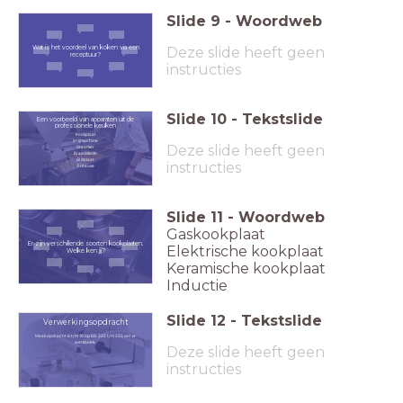
Slide
9
-
Woordweb
Wat is het voordeel van koken via een
Deze slide heeft geen
receptuur?
instructies
Slide
10
-
Tekstslide
Een voorbeeld van apparaten uit de
professionele keuken
Kookplaat
Snijmachine
Deze slide heeft geen
Steamer
Braadslede
Grillplaat
instructies
Friteuse
Slide
11
-
Woordweb
Gaskookplaat
Er zijn verschillende soorten kookplaaten.
Elektrische kookplaat
Welke ken jij?
Keramische kookplaat
Inductie
Slide
12
-
Tekstslide
Verwerkingsopdracht
Maak opdracht 6 t/m 10 op blz. 222 t/m 225 van je
werkboek.
Deze slide heeft geen
instructies