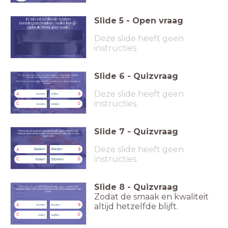
Slide
5
-
Open vraag
Er zijn verschillende soorten
bereidingstechnieken. Welke ken jij?
(gebruik hierbij geen boek)
Deze slide heeft geen
instructies
Slide
6
-
Quizvraag
Er zijn veel manieren om een maaltijd te bereiden. Welke
bereidingstechniek wordt hier bedoeld?
Verhitten in kokend vocht (100 graden) om gerechte gaar te
maken.
Deze slide heeft geen
A
B
Stomen
Grillen
instructies
C
D
Braden
Bakken
Slide
7
-
Quizvraag
Het bruin en geheel of gedeeltelijk gaar maken van
vlees in gebruinde boter of warmere/ hete olie in een
open pan
Deze slide heeft geen
Bakken
Braden
A
B
instructies
Koken
Stomen
C
D
Slide
8
-
Quizvraag
Het bruin en geheel of gedeeltelijk gaar maken van
vlees in heet vet in een gesloten pan of braadslede in de
oven
Zodat de smaak en kwaliteit
altijd hetzelfde blijft.
A
B
Stomen
Braden
C
D
Koken
Bakken