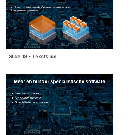
Op één computer meerdere ‘virtuele’ computers maken
Toepassing: webhosting
Slide
18
-
Tekstslide
Meer en minder specialistische software
Maatwerksoftware
Standaardsoftware
Specialistische software