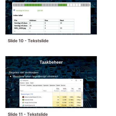
Slide
10
-
Tekstslide
Taakbeheer
Regelen van multitasken
Meerdere taken tegelijkertijd uitvoeren
Slide
11
-
Tekstslide