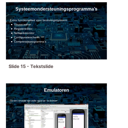
Systeemondersteuningsprogramma’s
Extra functionaliteit voor besturingssysteem
Virusscanner
Registereditor
Netwerkmonitor
Configuratiescherm
Compressieprogramma’s
Slide
15
-
Tekstslide
Emulatoren
Op een computer een ander apparaat ‘na-bootsen’