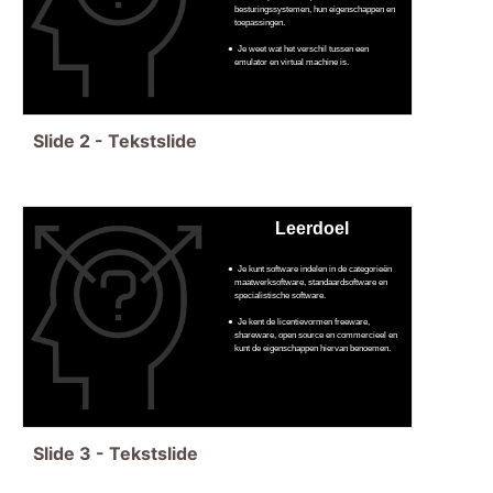
besturingssystemen, hun eigenschappen en
toepassingen.
Je weet wat het verschil tussen een
emulator en virtual machine is.
Slide
2
-
Tekstslide
Leerdoel
Je kunt software indelen in de categorieën
maatwerksoftware, standaardsoftware en
specialistische software.
Je kent de licentievormen freeware,
shareware, open source en commercieel en
kunt de eigenschappen hiervan benoemen.
Slide
3
-
Tekstslide