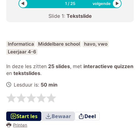
1
/
25
volgende
Slide
1
:
Tekstslide
Informatica
Middelbare school
havo, vwo
Leerjaar 4-6
In deze les zitten
25 slides
,
met
interactieve quizzen
en
tekstslides
.
Lesduur is:
50
min
Start les
Bewaar
Deel
Printen