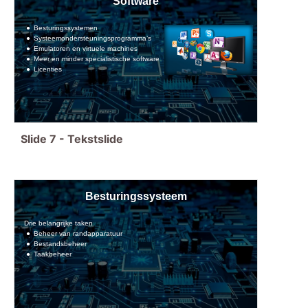
Software
Besturingssystemen
Systeemondersteuningsprogramma’s
Emulatoren en virtuele machines
Meer en minder specialistische software
Licenties
Slide
7
-
Tekstslide
Besturingssysteem
Drie belangrijke taken
Beheer van randapparatuur
Bestandsbeheer
Taakbeheer