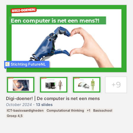
Stichting FutureNL
Digi-doener! | De computer is net een mens
October 2024
-
13
slides
ICT-basisvaardigheden
Computational thinking
+1
Basisschool
Groep 4,5