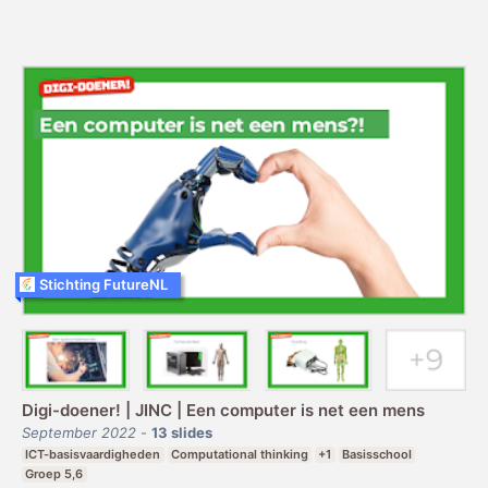
Stichting FutureNL
Digi-doener! | JINC | Een computer is net een mens
September 2022
-
13
slides
ICT-basisvaardigheden
Computational thinking
+1
Basisschool
Groep 5,6