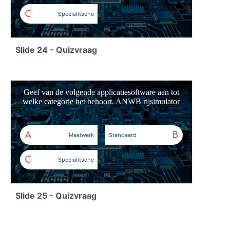
C
Specialitsche
Slide
24
-
Quizvraag
Geef van de volgende applicatiesoftware aan tot
welke categorie het behoort. ANWB rijsimulator
A
B
Maatwerk
Standaard
C
Specialitsche
Slide
25
-
Quizvraag