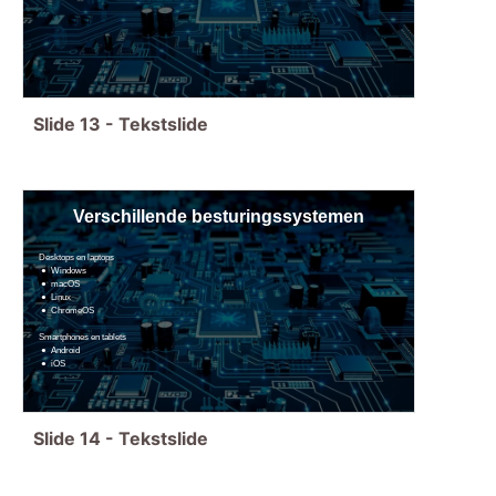
Slide
13
-
Tekstslide
Verschillende besturingssystemen
Desktops en laptops
Windows
macOS
Linux
ChromeOS
Smartphones en tablets
Android
iOS
Slide
14
-
Tekstslide