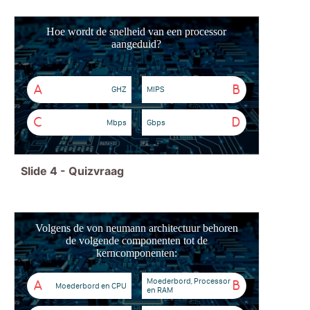
Hoe wordt de snelheid van een processor
aangeduid?
A
B
GHZ
MIPS
C
D
Mbps
Gbps
Slide
4
-
Quizvraag
Volgens de von neumann architectuur behoren
de volgende componenten tot de
kerncomponenten:
Moederbord, Processor
A
B
Moederbord en CPU
en RAM