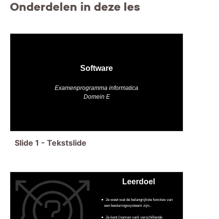
Onderdelen in deze les
Software
Examenprogramma informatica
Domein E
Slide
1
-
Tekstslide
Leerdoel
Je weet wat de belangrijkste functies van
een besturingssysteem zijn..
Je kent (namen van) verschillende