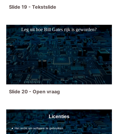
Slide
19
-
Tekstslide
Leg uit hoe Bill Gates rijk is geworden?
Slide
20
-
Open vraag
Licenties
Het recht om software te gebruiken