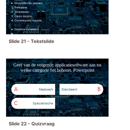
Verschillende vormen
Freeware
Shareware
Open source
Commerciële licentie
Creative commons
Slide
21
-
Tekstslide
Geef van de volgende applicatiesoftware aan tot
welke categorie het behoort. Powerpoint
A
B
Maatwerk
Standaard
C
Specialitsche
Slide
22
-
Quizvraag