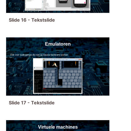
Slide
16
-
Tekstslide
Emulatoren
Ook voor oude games die niet op nieuwe hardware werken
Slide
17
-
Tekstslide
Virtuele machines