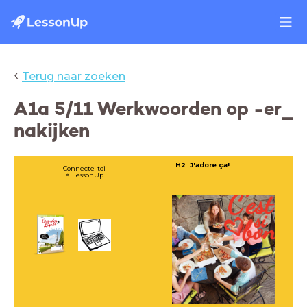
‹
Terug naar zoeken
A1a 5/11 Werkwoorden op -er_
nakijken
H2 J'adore ça!
Connecte-toi
à LessonUp