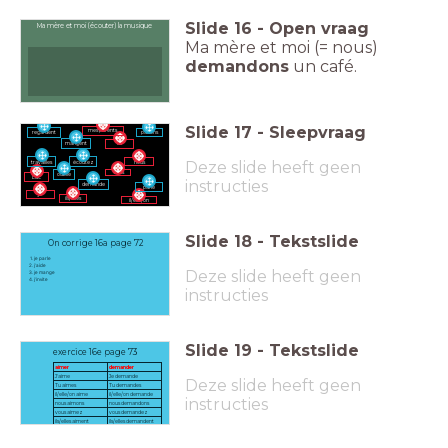
Slide
16
-
Open vraag
Ma mère et moi (écouter) la musique
Ma mère et moi (= nous)
demandons
un café.
Slide
17
-
Sleepvraag
mes parents
parlons
regardent
mangent
tu
Deze slide heeft geen
travailles
nous
écoutez
vous
oublie
Luc
instructies
demande
parle
je
ils/elles
il/elle/on
Slide
18
-
Tekstslide
On corrige 16a page 72
je parle
j'aide
Deze slide heeft geen
je mange
j'invite
instructies
Slide
19
-
Tekstslide
exercice 16e page 73
aimer
demander
J'aime
Je demande
Deze slide heeft geen
Tu aimes
Tu demandes
il/elle/on aime
il/elle/on demande
instructies
nous aimons
nous demandons
vous aimez
vous demandez
ils/elles aiment
ils/elles demandent