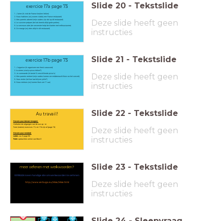
Slide
20
-
Tekstslide
exercice 17a page 73
J'aime (ik vind de Franse keuken lekker)
Nous habitons (wij wonen vlakbij een Franse restaurant)
Deze slide heeft geen
Mes parents adorent (mijn ouders zijn dol op dit restaurant)
Le cuisinier prépare (de kok bereid altijd grote porties)
La serveuse aide (de serveester helpt de klanten met enthousiasme)
On mange (wij eten altijd in dit restaurant)
instructies
Slide
21
-
Tekstslide
exercice 17b page 73
J'organise (ik organiseer een feest vanavond)
tu aimes (vind je pizza lekker?)
Deze slide heeft geen
Je commande (ik bestel 5 verschillende pizza's)
Mes parents rentrent (mijn ouders komen om middennacht thuis na het concert).
Vous restez (tot hoe laat blijven jullie?)
Nous rentrons (wij komen thuis om 11 uur)
instructies
Slide
22
-
Tekstslide
Au travail!
Devoirs pour demain (morgen):
Herhalen de uitgangen van de ww op -er
Deze slide heeft geen
Faire (maken) exercices 17c en 17d zijn af (page 74)
Devoirs pour vendredi
Leren:
voc E page 93
instructies
Faire:
opdrachten online van Bron E
Slide
23
-
Tekstslide
meer oefenen met werkwoorden?
VERBUGA is een handige site om werkwoorden te oefenen
Deze slide heeft geen
http://www.verbuga.eu/Mise/Mise.html
instructies
Slide
24
-
Sleepvraag
vous êtes prof
tu as une