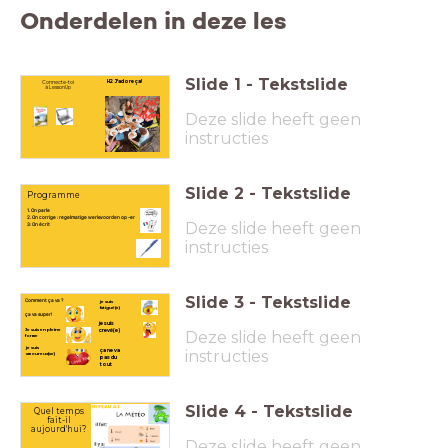
Onderdelen in deze les
Slide
1
-
Tekstslide
H2 J'adore ça!
Connecte-toi
à LessonUp
Deze slide heeft geen
instructies
Slide
2
-
Tekstslide
Programme
1. On parle
2. On corrige : regelmatige werkwoorden op -er
Deze slide heeft geen
3: On écrit
instructies
Slide
3
-
Tekstslide
Comment ça va ?
je suis
fatigué(e)
ça va super!
je suis
Je suis en pleine
crevé(e)
Deze slide heeft geen
forme
je suis
ça ne va
instructies
amoureux(se)
pas du
tout
Slide
4
-
Tekstslide
Quel temps
fait-il
aujourd'hui?
Deze slide heeft geen