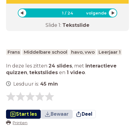
1
/
24
volgende
Slide
1
:
Tekstslide
Frans
Middelbare school
havo, vwo
Leerjaar 1
In deze les zitten
24 slides
,
met
interactieve
quizzen
,
tekstslides
en
1 video
.
Lesduur is:
45
min
Start les
Bewaar
Deel
Printen