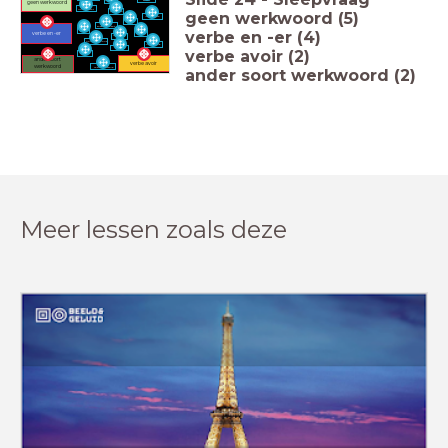
geen werkwoord
j'ai une
soeur
idée
un croissant
geen werkwoord (5)
ça marche
la baguette
pour
moi
elles mangent
verbe en -er (4)
aimer
verbe en -er
folle
je prends
nous regardons
il est grand
je veux
verbe avoir (2)
souvent
ander soort
verbe avoir
werkwoord
je suis à 'école
ander soort werkwoord (2)
Meer lessen zoals deze