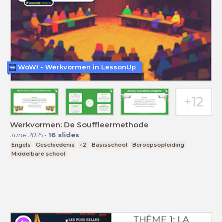
WoW! - Werkvormen in LessonUp
Werkvormen: De Souffleermethode
June 2025
-
16
slides
Engels
Geschiedenis
+2
Basisschool
Beroepsopleiding
Middelbare school