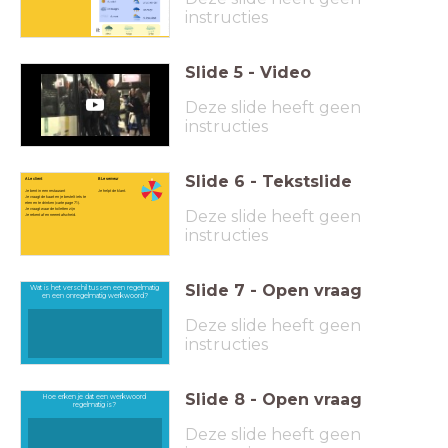
instructies
Slide
5
-
Video
Deze slide heeft geen
instructies
Slide
6
-
Tekstslide
A Le client
B Le serveur
Je bent in een restaurant
Je helpt de klant.
Je vraagt de kaart en je bestelt iets te
eten en te drinken (carte page 71).
Je vraagt waar de toiletten zijn
Deze slide heeft geen
Je rekent af en neemt afscheid.
instructies
Slide
7
-
Open vraag
Wat is het verschil tussen een regelmatig
en een onregelmatig werkwoord?
Deze slide heeft geen
instructies
Slide
8
-
Open vraag
Hoe erken je dat een werkwoord
regelmatig is?
Deze slide heeft geen