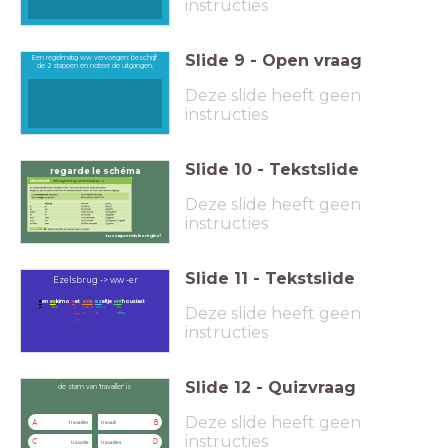
instructies
Slide
9
-
Open vraag
Een regelmatig ww vervoegen: beschrijf
de 2 stappen en noteer de uitgangen.
Deze slide heeft geen
instructies
Slide
10
-
Tekstslide
regarde le schéma
Deze slide heeft geen
instructies
tu comprends les règles?
Slide
11
-
Tekstslide
Ezelsbrug -> ww -er
e
en
es
kimo
e
et
ons
ez
eltje
ent
housiast
Deze slide heeft geen
je
nou
vou
tu
ils
il
s
s
elles
elle
on
instructies
Slide
12
-
Quizvraag
de stam van 'travailler' is
Deze slide heeft geen
A
B
travailler
travaill
instructies
C
D
travaille
travailles