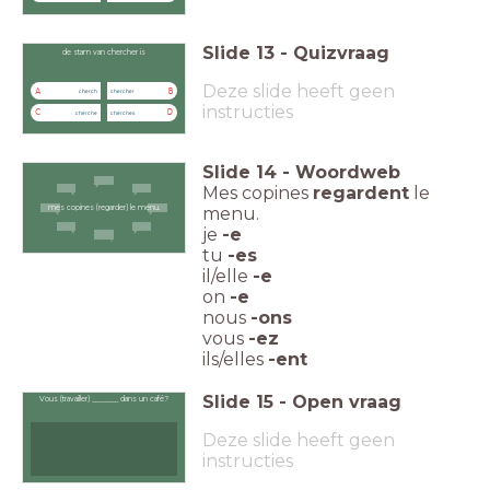
Slide
13
-
Quizvraag
de stam van chercher is
Deze slide heeft geen
A
B
cherch
chercher
instructies
C
D
cherche
cherches
Slide
14
-
Woordweb
Mes copines
regardent
le
menu.
mes copines (regarder) le menu.
je
-e
tu
-es
il/elle
-e
on
-e
nous
-ons
vous
-ez
ils/elles
-ent
Slide
15
-
Open vraag
Vous (travailler) ________ dans un café?
Deze slide heeft geen
instructies