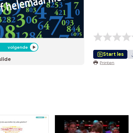
volgende
Start les
slide
Printen