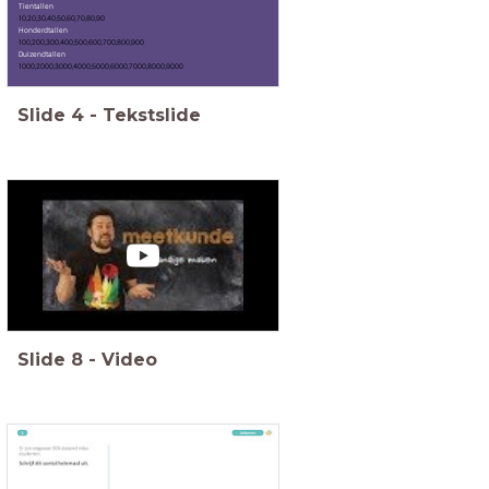
Tientallen
10,20,30,40,50,60,70,80,90
Honderdtallen
100,200,300,400,500,600,700,800,900
Duizendtallen
1000,2000,3000,4000,5000,6000,7000,8000,9000
Slide
4
-
Tekstslide
Slide
8
-
Video