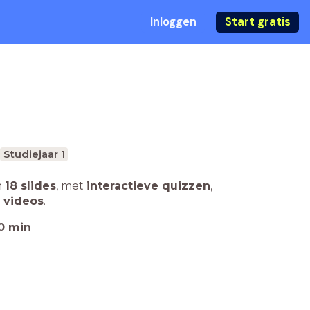
Inloggen
Start gratis
Studiejaar 1
n
18 slides
,
met
interactieve quizzen
,
 videos
.
0
min