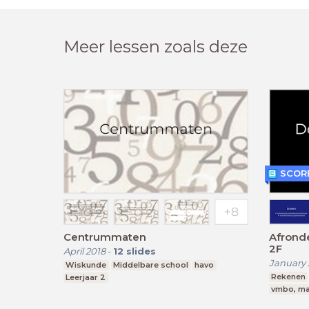
Meer lessen zoals deze
SCORE
Centrummaten
Afronde
2F
April 2018
-
12
slides
January 
Wiskunde
Middelbare school
havo
Rekenen
Leerjaar 2
vmbo, ma