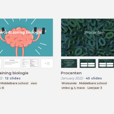
aining biologie
Procenten
22
-
12
slides
January 2022
-
45
slides
Middelbare school
vwo
Wiskunde
Middelbare school
4-6
vmbo g, t, mavo
Leerjaar 3