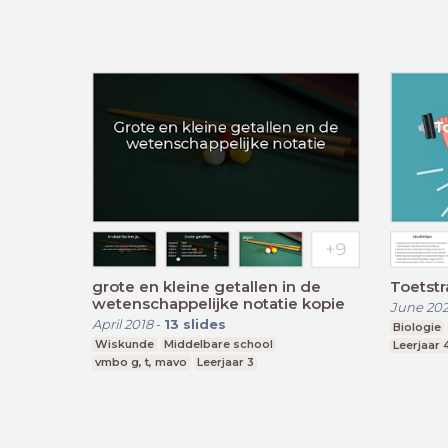
grote en kleine getallen in de
Toetstr
wetenschappelijke notatie kopie
June 20
April 2018
-
13
slides
Biologie
Wiskunde
Middelbare school
Leerjaar 
vmbo g, t, mavo
Leerjaar 3