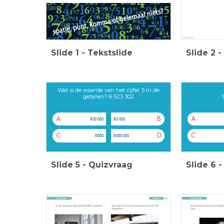
Slide
1
-
Tekstslide
Slide
2
-
Wat is de waarde van het cijfer 5 in de
getallen? 6 523 302
A
B
A
500 000
50 000
C
D
C
5000
5000 000
Slide
5
-
Quizvraag
Slide
6
-