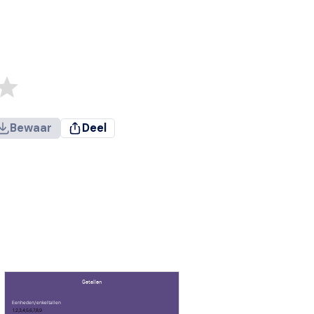
Bewaar
Deel
Getallen
Eenheden/ enkeltallen
1,2,3,4,5,6,7,8,9