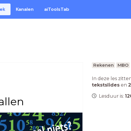
eek
Kanalen
aiToolsTab
Rekenen
MBO
In deze les zitte
tekstslides
en
2
Lesduur is:
12
tallen