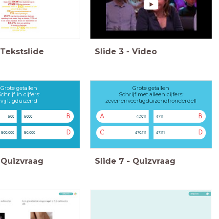
Tekstslide
Slide
3
-
Video
Grote getallen
Grote getallen
Schrijf in cijfers:
Schrijf met alleen cijfers:
vijftigduizend
zevenenveertigduizendhonderdelf
B
A
B
500
5000
47.011
4711
D
C
D
500.000
50.000
470.111
47.111
Quizvraag
Slide
7
-
Quizvraag