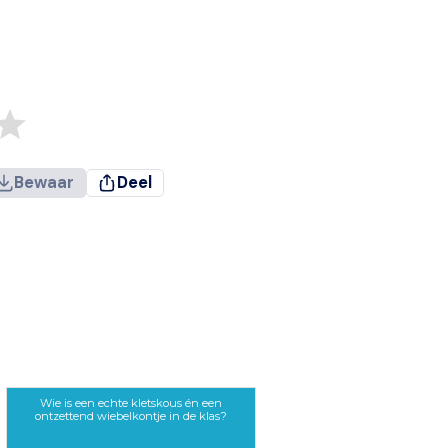
Bewaar
Deel
Wie is een echte kletskous én een
ontzettend wiebelkontje in de klas?