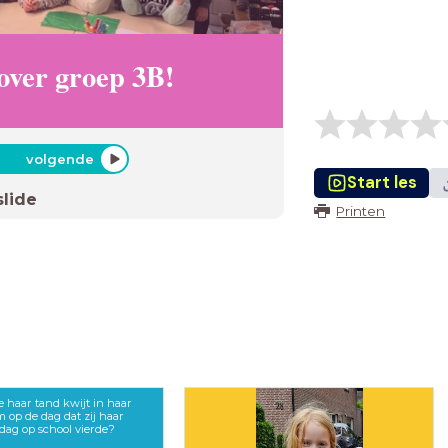
 over groep 3B!
volgende
Start les
slide
Printen
e haar tand kwijt in haar
 op de dag dat zij haar
rdag op school vierde?