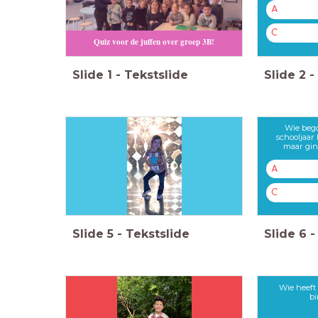
A
C
Quiz voor de juffen over groep 3B!
Slide
1
-
Tekstslide
Slide
2
-
Wie bego
schooljaar
maar gin
A
C
Slide
5
-
Tekstslide
Slide
6
-
Wie heeft 
bi