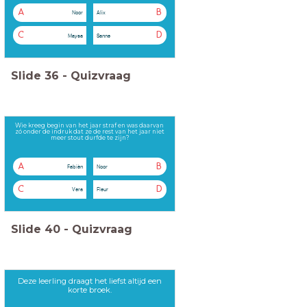
A
B
Noor
Alix
C
D
Maysa
Sanne
Slide
36
-
Quizvraag
Wie kreeg begin van het jaar straf en was daarvan
zó onder de indruk dat ze de rest van het jaar niet
meer stout durfde te zijn?
A
B
Fabièn
Noor
C
D
Vera
Fleur
Slide
40
-
Quizvraag
Deze leerling draagt het liefst altijd een
korte broek.