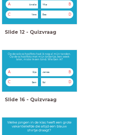
A
B
Amélie
Yfke
C
D
Vera
Bas
Slide
12
-
Quizvraag
Op de solo schoolfoto had ik nog al mijn tanden.
Op de schoolfoto met mijn broertje, een week
later, miste ik een tand. Wie ben ik?
A
B
Gijs
James
C
D
Sam
Sol
Slide
16
-
Quizvraag
Welke jongen in de klas heeft een grote
vakantieliefde die altijd een blauw
shirtje draagt?