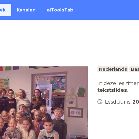
eek
Kanalen
aiToolsTab
Nederlands
Bas
In deze les zitte
tekstslides
.
Lesduur is:
20