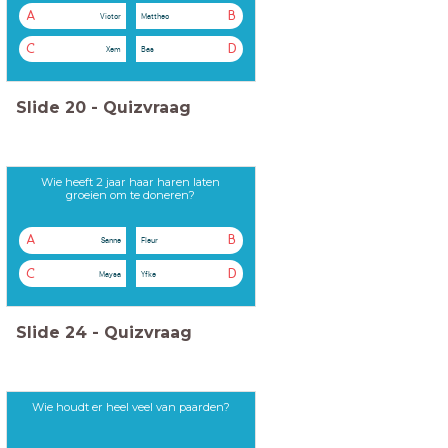
A
B
Victor
Mattheo
C
D
Xem
Bas
Slide
20
-
Quizvraag
Wie heeft 2 jaar haar haren laten
groeien om te doneren?
A
B
Sanne
Fleur
C
D
Maysa
Yfke
Slide
24
-
Quizvraag
Wie houdt er heel veel van paarden?