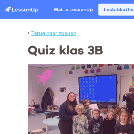
Wat is LessonUp
Lesbiblioth
‹
Terug naar zoeken
Quiz klas 3B