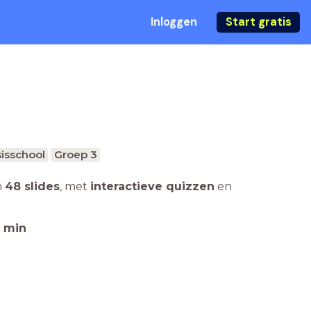
Inloggen
Start gratis
isschool
Groep 3
n
48 slides
,
met
interactieve quizzen
en
min