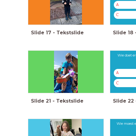
A
C
Slide
17
-
Tekstslide
Slide
18
Wie doet er
A
C
Slide
21
-
Tekstslide
Slide
22
Wie moest e