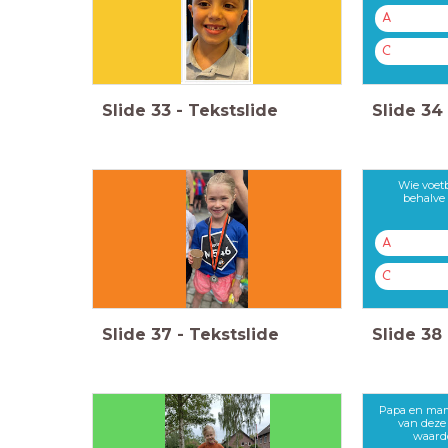
A
C
Slide
33
-
Tekstslide
Slide
34
Wie voetb
behalve 
A
C
Slide
37
-
Tekstslide
Slide
38
Papa en mam
van deze
waardo