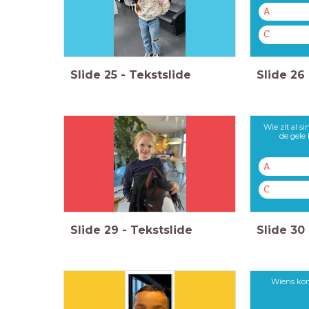
A
C
Slide
25
-
Tekstslide
Slide
26
Wie zit al s
de gele
A
C
Slide
29
-
Tekstslide
Slide
30
Wiens kon