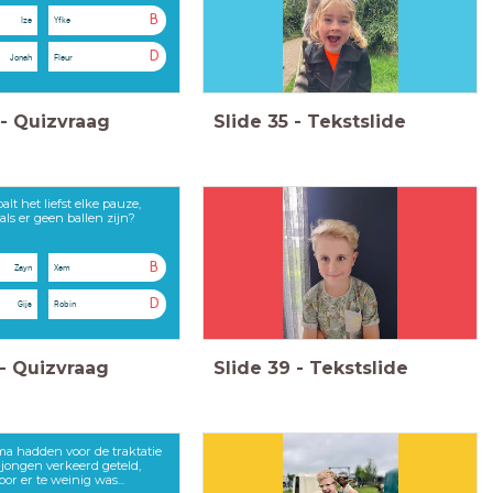
B
Ize
Yfke
D
Jonah
Fleur
-
Quizvraag
Slide
35
-
Tekstslide
alt het liefst elke pauze,
als er geen ballen zijn?
B
Zayn
Xem
D
Gijs
Robin
-
Quizvraag
Slide
39
-
Tekstslide
a hadden voor de traktatie
 jongen verkeerd geteld,
or er te weinig was...