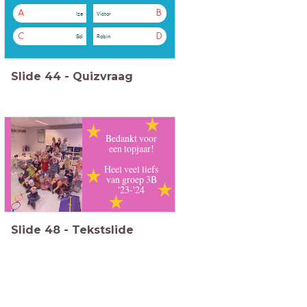
A
B
Ize
Victor
C
D
Sol
Robin
Slide
44
-
Quizvraag
Bedankt voor
een topjaar!
Heel veel liefs
van groep 3B
'23-'24
Slide
48
-
Tekstslide