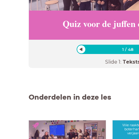
Quiz voor de juffen
1
/
48
Slide
1
:
Tekst
Onderdelen in deze les
Wie raakt
boterham
verjaa