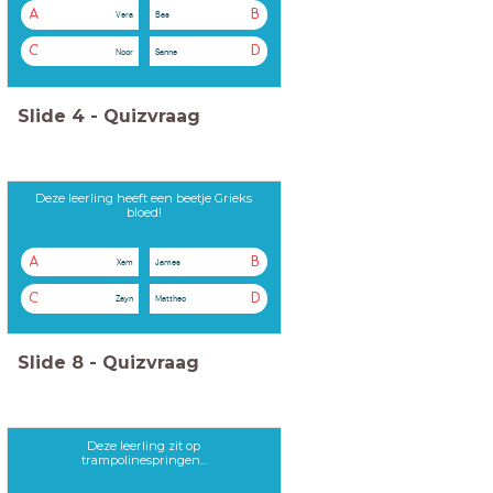
A
B
Vera
Bas
C
D
Noor
Sanne
Slide
4
-
Quizvraag
Deze leerling heeft een beetje Grieks
bloed!
A
B
Xem
James
C
D
Zayn
Mattheo
Slide
8
-
Quizvraag
Deze leerling zit op
trampolinespringen...