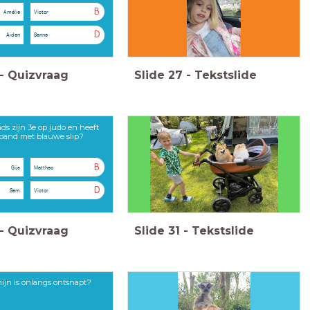
B
Amélie
Victor
D
Aiden
Sanne
-
Quizvraag
Slide
27
-
Tekstslide
inds zijn 3e op judo en heeft
 band met blauwe slip?
B
Gijs
Mattheo
D
Sam
Victor
-
Quizvraag
Slide
31
-
Tekstslide
ijn is onlangs ontsnapt?