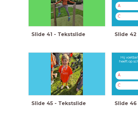
A
C
Slide
41
-
Tekstslide
Slide
42
Hij voetbal
heeft op sc
A
C
Slide
45
-
Tekstslide
Slide
46