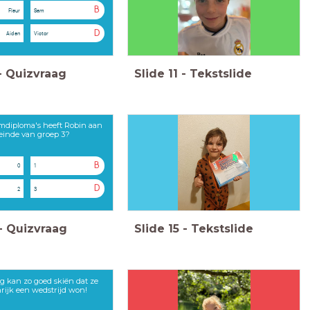
B
Fleur
Sam
D
Aiden
Victor
-
Quizvraag
Slide
11
-
Tekstslide
mdiploma's heeft Robin aan
einde van groep 3?
B
0
1
D
2
3
-
Quizvraag
Slide
15
-
Tekstslide
ng kan zo goed skiën dat ze
nrijk een wedstrijd won!