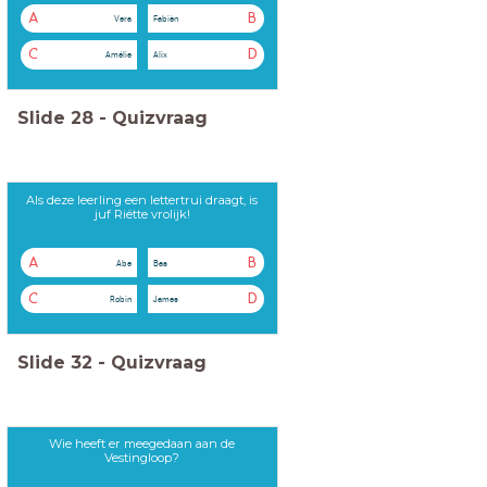
A
B
Vera
Fabièn
C
D
Amélie
Alix
Slide
28
-
Quizvraag
Als deze leerling een lettertrui draagt, is
juf Riëtte vrolijk!
A
B
Abe
Bas
C
D
Robin
James
Slide
32
-
Quizvraag
Wie heeft er meegedaan aan de
Vestingloop?