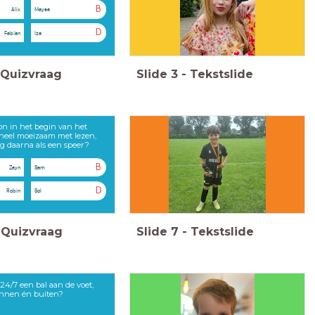
B
Alix
Maysa
D
Fabièn
Ize
Quizvraag
Slide
3
-
Tekstslide
n in het begin van het
 heel moeizaam met lezen,
g daarna als een speer?
B
Zayn
Sam
D
Robin
Sol
Quizvraag
Slide
7
-
Tekstslide
24/7 een bal aan de voet,
nnen én buiten?