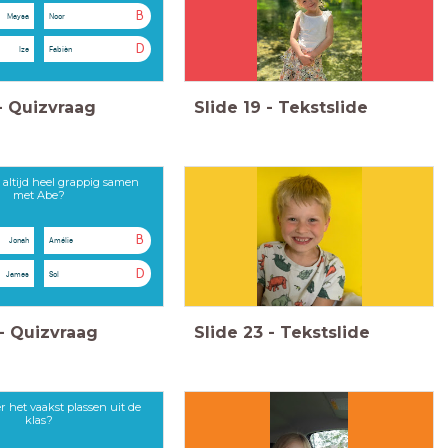
B
Maysa
Noor
D
Ize
Fabièn
-
Quizvraag
Slide
19
-
Tekstslide
 altijd heel grappig samen
met Abe?
B
Jonah
Amélie
D
James
Sol
-
Quizvraag
Slide
23
-
Tekstslide
r het vaakst plassen uit de
klas?