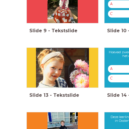
A
C
Slide
9
-
Tekstslide
Slide
10
Hoeveel zwe
het 
A
C
Slide
13
-
Tekstslide
Slide
14
Deze leerli
in Ooste