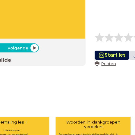
volgende
Start les
slide
Printen
erhaling les 1
Woorden in klankgroepen
verdelen
Luisterwoorden
kennen van een werkwoord
Een geschreven woord kun je in stukjes verdelen: dat zijn