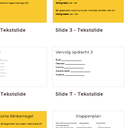
oonsvorm tegenwoordige tijd)
lettergrepen
. bal - len
Een gesproken woord kun je ook in stukjes verdelen: dat zijn
klankgroepen
. ba - llen
Tekstslide
Slide
3
-
Tekstslide
3
Vervolg opdracht 3
________
Buien _______________________
_____
Maanden _______________________
______
Komma _______________________
______
Ziekenbroeder _______________________
________
Hulparts _______________________
______
Tekstslide
Slide
7
-
Tekstslide
orte klinkerregel
Stappenplan
 de lange klank van zwaan, maar je schrijft
Stap 1: Wat hoor je aan het eind (lange klinker) (korte klinker)
van de klankgroep? v v
Stap 2: Kies de juiste regel (Schrijf de lange klinker (Schrijf na de korte