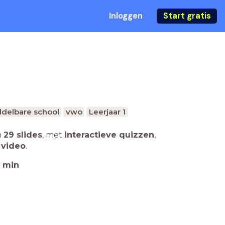
Inloggen
Start gratis
delbare school
vwo
Leerjaar 1
n
29 slides
,
met
interactieve quizzen
,
 video
.
min