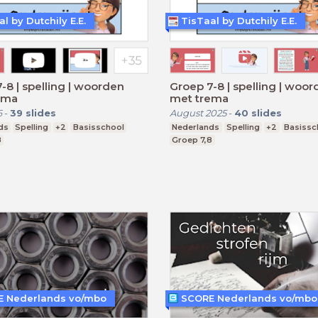
l by Dutchily E.E.
TisTaal by Dutchily E.E.
-8 | spelling | woorden
Groep 7-8 | spelling | woo
ema
met trema
6
-
39
slides
August 2025
-
40
slides
ds
Spelling
+2
Basisschool
Nederlands
Spelling
+2
Basissc
8
Groep 7,8
 Nederlands vo/mbo
SCORE Nederlands vo/mbo