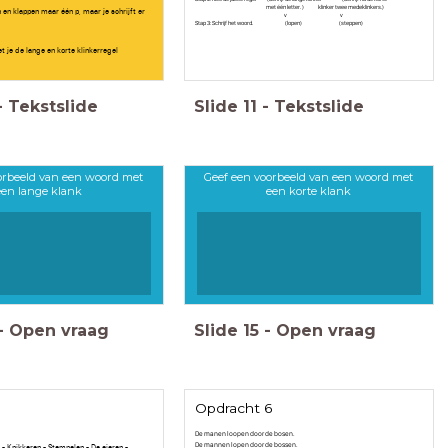
met één letter. ) klinker twee medeklinkers.)
n en klappen maar één p, maar je schrijft er
v v
Stap 3: Schrijf het woord. (lopen) (steppen)
 je de lange en korte klinkerregel
-
Tekstslide
Slide
11
-
Tekstslide
orbeeld van een woord met
Geef een voorbeeld van een woord met
een lange klank
een korte klank
-
Open vraag
Slide
15
-
Open vraag
Opdracht 6
De manen loopen door de bosen.
De mannen lopen door de bossen.
 - Knikk
e
r
e
n - Stemp
e
l
e
n - De ei
e
r
e
n -