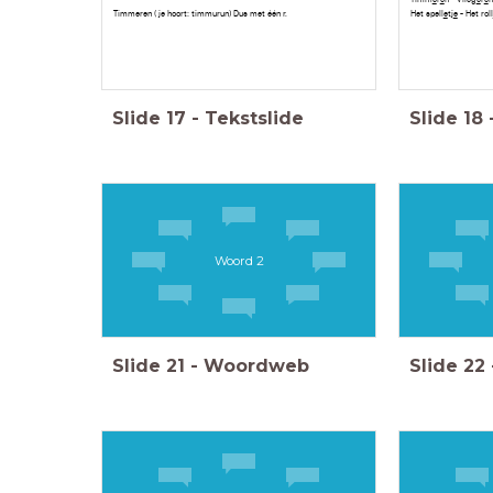
Timmeren ( je hoort: timmurun) Dus met één r.
Het spell
e
tj
e
- Het roll
Slide
17
-
Tekstslide
Slide
18
Woord 2
Slide
21
-
Woordweb
Slide
22