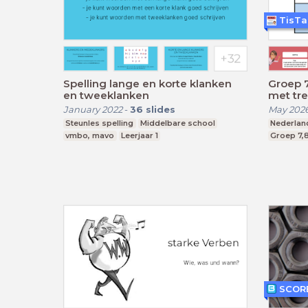
TisTaa
Spelling lange en korte klanken
Groep 7
en tweeklanken
met tr
January 2022
-
36
slides
May 202
Steunles spelling
Middelbare school
Nederlan
vmbo, mavo
Leerjaar 1
Groep 7,
SCORE