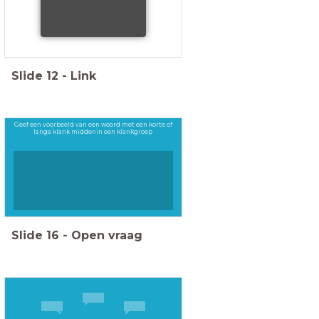
Slide
12
-
Link
Geef een voorbeeld van een woord met een korte of
lange klank middenin een klankgroep
Slide
16
-
Open vraag