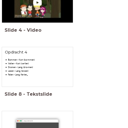
Slide
4
-
Video
Opdracht 4
Bommen - Kort (bo-mmen)
Vallen - Kort (va-llen)
Dromen - Lang (dro-men)
Lezen - Lang (le-zen)
Falen - Lang (fa-len_
Slide
8
-
Tekstslide
play.kahoot.it