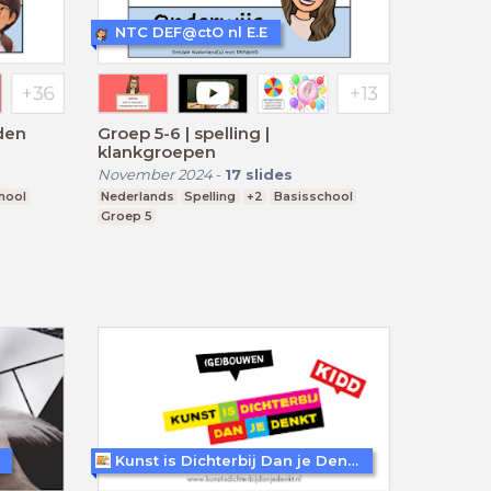
NTC DEF@ctO nl E.E
rden
Groep 5-6 | spelling |
klankgroepen
November 2024
-
17
slides
hool
Nederlands
Spelling
+2
Basisschool
Groep 5
Kunst is Dichterbij Dan je Denkt (KIDD)