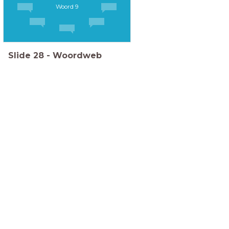
Woord 9
Slide
28
-
Woordweb