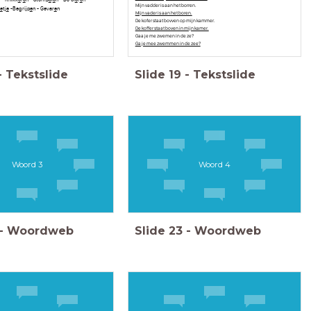
Mijn vadder is aan het borren.
e
tj
e
-Begrijp
e
n - Gevar
e
n
Mijn vader is aan het boren.
De kofer staat bovven op mijn kammer.
De koffer staat boven in mijn kamer.
Gaa je me zwemen in de ze?
Ga je mee zwemmen in de zee?
-
Tekstslide
Slide
19
-
Tekstslide
Woord 3
Woord 4
-
Woordweb
Slide
23
-
Woordweb