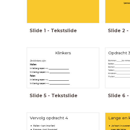
(pers
Slide
1
-
Tekstslide
Slide
2
-
Klinkers
Opdracht 
De klinkers zijn:
Bommen ______bo-mmen
Bakker __________________
Mollen
Bomen _________________
in lettergrepen --> _______________________
Takken _________________
In klankgroepen --> _______________________
Kinderen _______________
Falen
Fluiten _________________
in lettergrepen --> _______________________
In klankgroepen --> _______________________
Slide
5
-
Tekstslide
Slide
6
-
Vervolg opdracht 4
Lange en k
Mollen - kort (mo-llen)
Je hoort in zwanen
Komma - kort (ko-mma)
maar één letter.