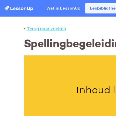
Wat is LessonUp
Lesbiblioth
‹
Terug naar zoeken
Spellingbegeleidi
Inhoud l