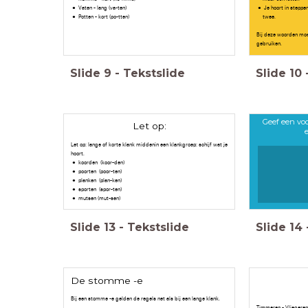
Vaten - lang (va-ten)
Je hoort in steppe
Potten - kort (po-tten)
twee.
Bij deze woorden moet
gebruiken.
Slide
9
-
Tekstslide
Slide
10
Geef een vo
Let op:
Let op: lange of korte klank middenin een klankgroep: schijf wat je
hoort.
koorden (koor-den)
poorten (poor-ten)
planken (plan-ken)
sporten (spor-ten)
mutsen (mut-sen)
Slide
13
-
Tekstslide
Slide
14
De stomme -e
Bij een stomme -e gelden de regels net als bij een lange klank.
Timm
e
r
e
n - Vlieg
e
r
e
n