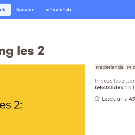
eek
Kanalen
aiToolsTab
ng les 2
Nederlands
Mid
In deze les zitte
tekstslides
en
1
Lesduur is:
45
es 2: