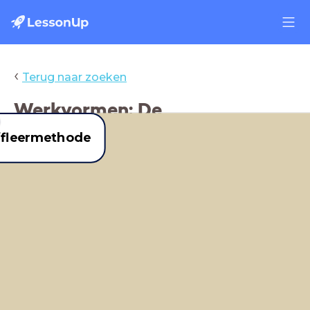
‹
Terug naar zoeken
Werkvormen: De
Souffleermethode
ffleermethode