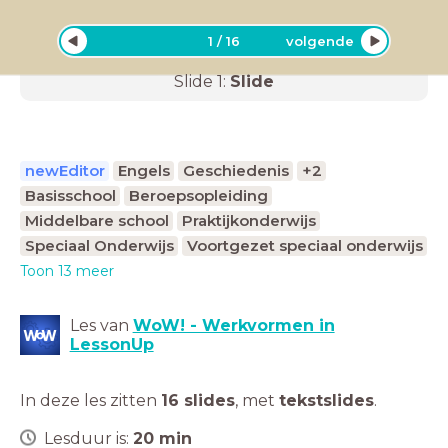
1
/
16
volgende
Slide
1
:
Slide
newEditor
Engels
Geschiedenis
+2
Basisschool
Beroepsopleiding
Middelbare school
Praktijkonderwijs
Speciaal Onderwijs
Voortgezet speciaal onderwijs
Toon 13 meer
Les van
WoW! - Werkvormen in
LessonUp
In deze les zitten
16 slides
,
met
tekstslides
.
Lesduur is:
20
min