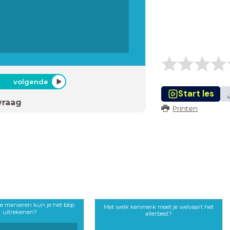
volgende
Start les
vraag
Printen
ie manieren kun je het bbp
Met welk kenmerk meet je welvaart het
uitrekenen?
allerbest?