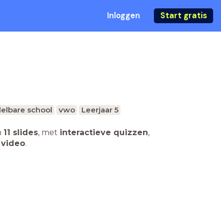
Inloggen
Start gratis
elbare school
vwo
Leerjaar 5
n
11 slides
,
met
interactieve quizzen
,
 video
.