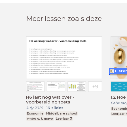
Meer lessen zoals deze
Eiere
H6 laat nog wat over -
1.2 Hoe 
voorbereiding toets
February
July 2025
-
13
slides
Economi
Economie
Middelbare school
Leerjaar 
vmbo g, t, mavo
Leerjaar 3