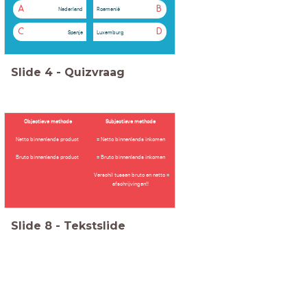
A
B
Nederland
Roemenië
C
D
Spanje
Luxemburg
Slide
4
-
Quizvraag
Objectieve methode
Subjectieve methode
Netto binnenlands product
= Netto binnenlands inkomen
Bruto binnenlands product
= Bruto binnenlands inkomen
Verschil tussen bruto en netto =
afschrijvingen!!
Slide
8
-
Tekstslide