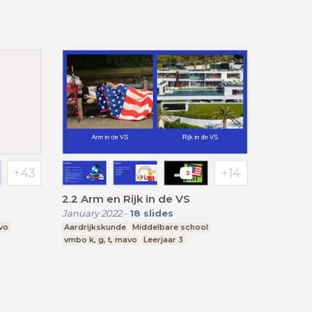
2.2 Arm en Rijk in de VS
January 2022
-
18
slides
vo
Aardrijkskunde
Middelbare school
vmbo k, g, t, mavo
Leerjaar 3