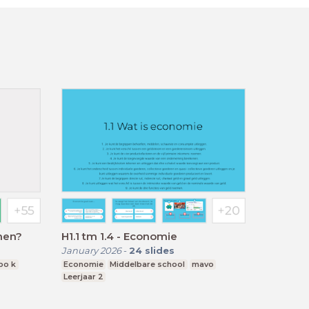
men?
H1.1 tm 1.4 - Economie
January 2026
-
24
slides
bo k
Economie
Middelbare school
mavo
Leerjaar 2