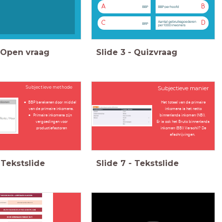
A
B
BBP
BBP per hoofd
Aantal gebruiksgoederen
C
D
BRP
per 1000 inwoners
Open vraag
Slide
3
-
Quizvraag
Subjectieve methode
Subjectieve manier
BBP berekenen door middel
Het totaal van de primaire
van de primaire inkomens.
inkomens is het netto
Primaire inkomens zijn
binnenlands inkomen (NBI).
vergoedingen voor
Er is ook het Bruto binnenlands
productiefactoren
inkomen (BBI) Verschil? De
afschrijvingen.
Tekstslide
Slide
7
-
Tekstslide