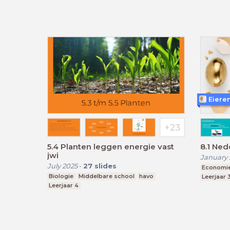
Eiere
5.4 Planten leggen energie vast
8.1 Ned
jwi
January 
July 2025
-
27
slides
Economi
Biologie
Middelbare school
havo
Leerjaar 
Leerjaar 4