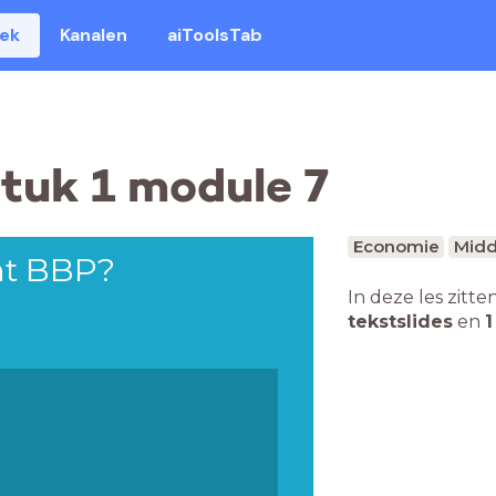
eek
Kanalen
aiToolsTab
tuk 1 module 7
Economie
Midd
nt BBP?
In deze les zitte
tekstslides
en
1