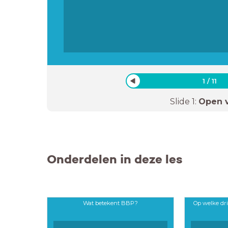
1
/
11
Slide
1
:
Open 
Onderdelen in deze les
Wat betekent BBP?
Op welke dr