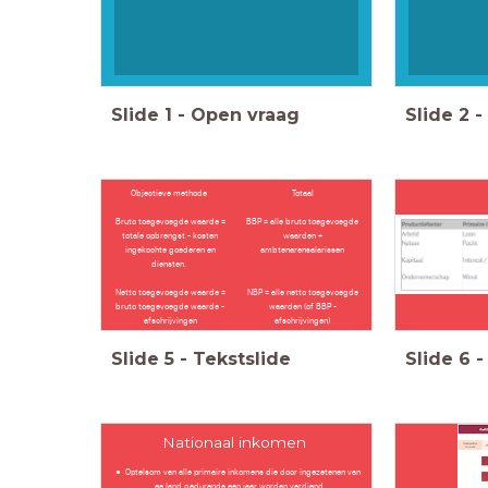
Slide
1
-
Open vraag
Slide
2
-
Objectieve methode
Totaal
Bruto toegevoegde waarde =
BBP = alle bruto toegevoegde
totale opbrengst - kosten
waarden +
ingekochte goederen en
ambtenarensalarissen
diensten.
Netto toegevoegde waarde =
NBP = alle netto toegevoegde
bruto toegevoegde waarde -
waarden (of BBP -
afschrijvingen
afschrijvingen)
Slide
5
-
Tekstslide
Slide
6
-
Nationaal inkomen
Optelsom van alle primaire inkomens die door ingezetenen van
ee land gedurende een jaar worden verdiend.