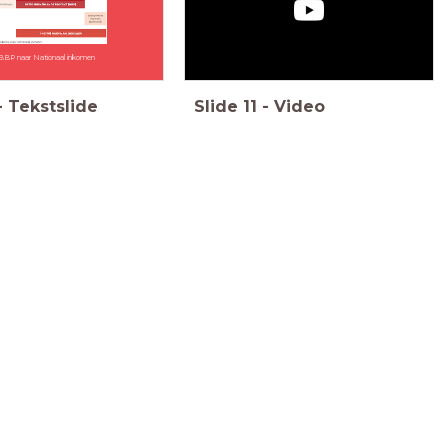
BBP naar Nationaal inkomen
-
Tekstslide
Slide
11
-
Video