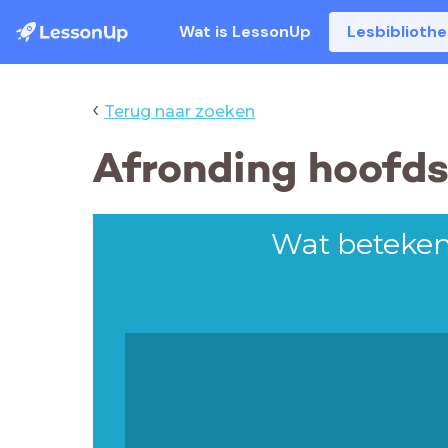
Wat is LessonUp
Lesbiblioth
‹
Terug naar zoeken
Afronding hoofds
Wat beteke