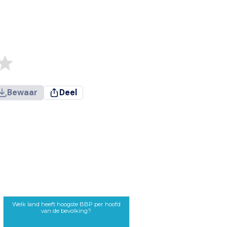
Bewaar
Deel
Welk land heeft hoogste BBP per hoofd
van de bevolking?