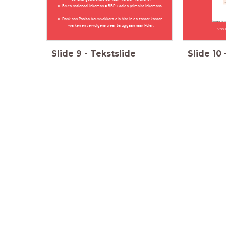
Bruto nationaal inkomen = BBP + saldo primaire inkomens
Denk aan Poolse bouwvakkers die hier in de zomer komen
werken en vervolgens weer teruggaan naar Polen.
Van 
Slide
9
-
Tekstslide
Slide
10