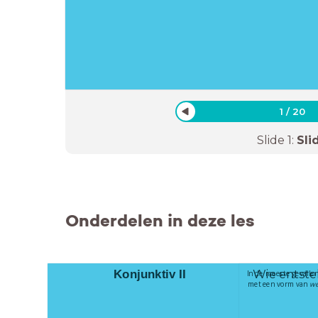
1
/
20
Slide
1
:
Sli
Onderdelen in deze les
Wie entste
Konjunktiv II
In de meeste gevallen
met een vorm van 
we