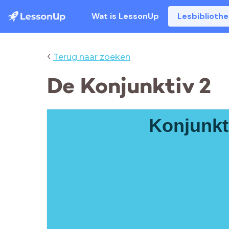
Wat is LessonUp
Lesbiblioth
‹
Terug naar zoeken
De Konjunktiv 2
Konjunkti