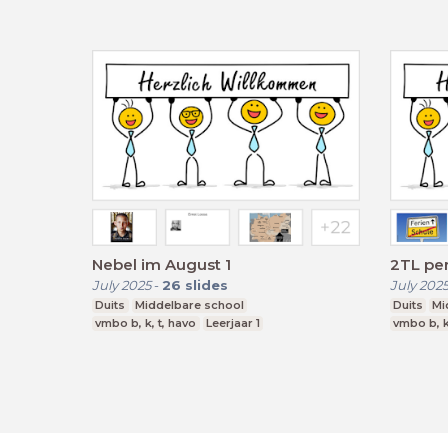
Nebel im August 1
2TL per
July 2025
-
26
slides
July 202
Duits
Middelbare school
Duits
Mi
vmbo b, k, t, havo
Leerjaar 1
vmbo b, k