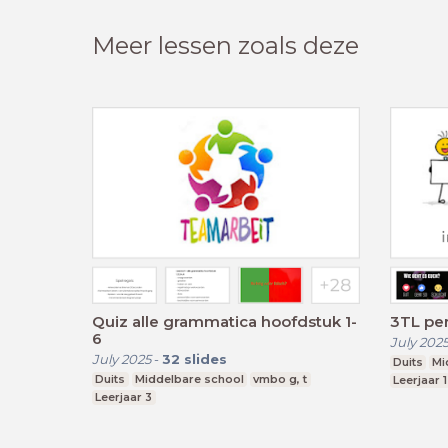
Meer lessen zoals deze
Quiz alle grammatica hoofdstuk 1-
3TL per
6
July 202
July 2025
-
32
slides
Duits
Mi
Duits
Middelbare school
vmbo g, t
Leerjaar 1
Leerjaar 3