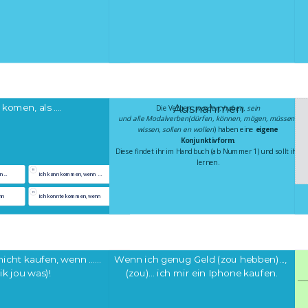
 komen, als ....
Ausnahmen
Die Verben: 
werden, haben, sein
und alle Modalverben(dürfen, können, mögen, müssen, 
wissen, sollen en wollen
) haben eine 
eigene 
Konjunktivform
.
Diese findet ihr im Handbuch (ab Nummer 1) und sollt ihr 
lernen.
B
...
Ich kann kommen, wenn  ...
D
nn
Ich konnte kommen, wenn
Wenn ich genug Geld (zou hebben)..., 
cht kaufen, wenn ...... 
(zou)... ich mir ein Iphone kaufen.
 ik jou was)!
___