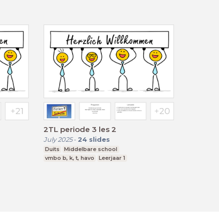
2TL periode 3 les 2
July 2025
-
24
slides
Duits
Middelbare school
vmbo b, k, t, havo
Leerjaar 1