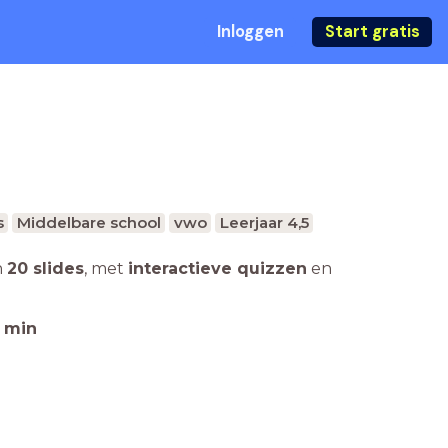
Inloggen
Start gratis
s
Middelbare school
vwo
Leerjaar 4,5
n
20 slides
,
met
interactieve quizzen
en
min