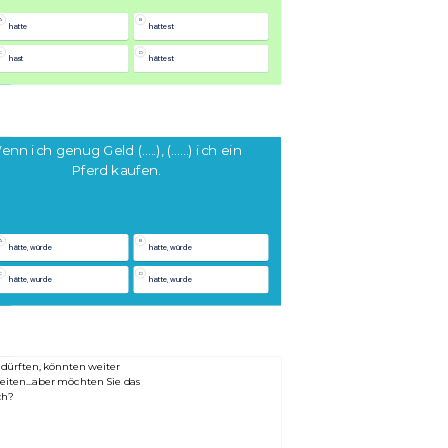
A
B
hatte
hattest
C
D
hast
hättest
nn ich genug Geld (.....), (......) ich ein 
Pferd kaufen.
A
B
hätte, würde
hatte, würde
C
D
hätte, wurde
hatte, wurde
 dürften, könnten weiter 
eiten...aber möchten Sie das 
h? 