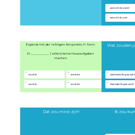
A
wenn ich du warst!
C
wenn ich du war!
Ergänze mit der richtigen Konjunktiv II- form: 

Wat zouden j
Er ____________ ( willen) keine Hausaufgaben 
machen.
A
B
A
mochte
möchtet
Was hattet ihr gemacht
C
D
C
möchte
mochtet
Was habt ihr gemacht?
Dat zou mooi zijn!
Ik zou kun