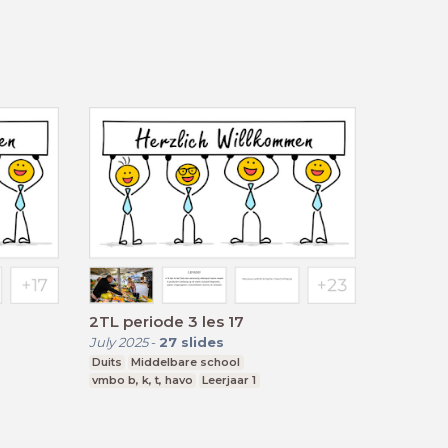
2TL periode 3 les 17
July 2025
-
27
slides
Duits
Middelbare school
vmbo b, k, t, havo
Leerjaar 1