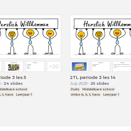
iode 3 les 5
2TL periode 3 les 14
5
-
24
slides
July 2025
-
25
slides
ddelbare school
Duits
Middelbare school
, t, havo
Leerjaar 1
vmbo b, k, t, havo
Leerjaar 1