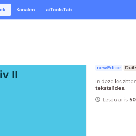
eek
Kanalen
aiToolsTab
newEditor
Duit
v II
In deze les zitte
tekstslides
.
Lesduur is:
50