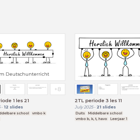
iode 1 les 21
2TL periode 3 les 11
5
-
12
slides
July 2025
-
21
slides
ddelbare school
vmbo k
Duits
Middelbare school
vmbo b, k, t, havo
Leerjaar 1