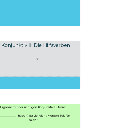
Konjunktiv II: Die Hilfsverben
Ergänze mit der richtigen Konjunktiv II- form: 

___________ ( haben) du vielleicht Morgen Zeit für 
mich?