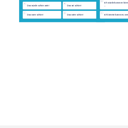
A
Ich würde kommen könn
A
B
Das würde schön sein!
Das sei schön!
...
C
D
C
Das ware schön!
Das wäre schön!
Ich kännte kommen, we