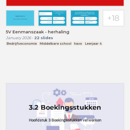
5V Eenmanszaak - herhaling
January 2026
-
22
slides
Bedrijfseconomie
Middelbare school
havo
Leerjaar 4