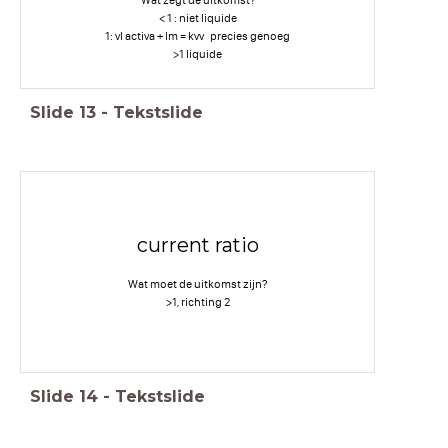
Wat zegt de uitkomst?
< 1 : niet liquide
1: vl activa + lm = kvv precies genoeg
>1 liquide
Slide
13
-
Tekstslide
current ratio
Wat moet de uitkomst zijn?
>1, richting 2
Slide
14
-
Tekstslide