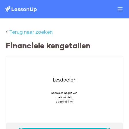
‹
Terug naar zoeken
Financiele kengetallen
Lesdoelen
Kennis en begrip van:
de liquiditeit
de solvabiliteit