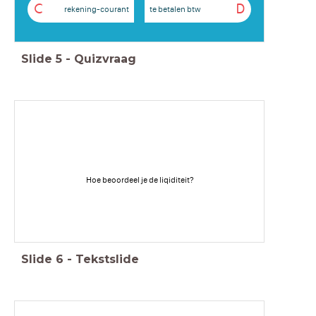
C
D
rekening-courant
te betalen btw
Slide
5
-
Quizvraag
Hoe beoordeel je de liqiditeit?
Slide
6
-
Tekstslide