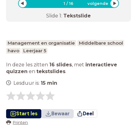
1
/
16
volgende
Slide
1
:
Tekstslide
Management en organisatie
Middelbare school
havo
Leerjaar 5
In deze les zitten
16 slides
,
met
interactieve
quizzen
en
tekstslides
.
Lesduur is:
15
min
Start les
Bewaar
Deel
Printen