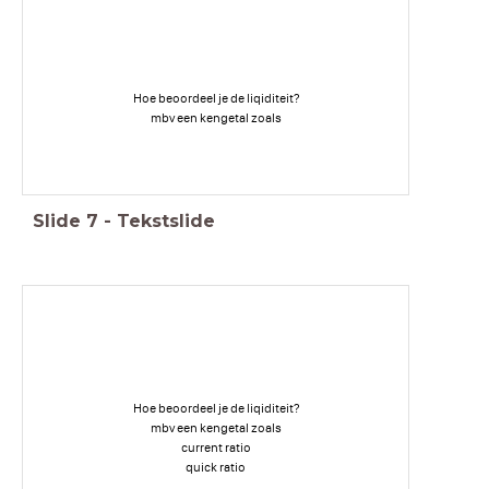
Hoe beoordeel je de liqiditeit?
mbv een kengetal zoals
Slide
7
-
Tekstslide
Hoe beoordeel je de liqiditeit?
mbv een kengetal zoals
current ratio
quick ratio