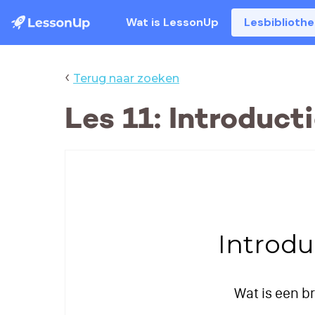
Wat is LessonUp
Lesbiblioth
‹
Terug naar zoeken
Les 11: Introduct
Introdu
Wat is een b