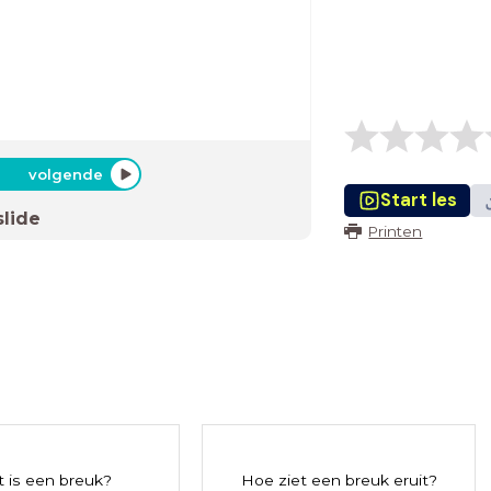
volgende
Start les
slide
Printen
 is een breuk?
Hoe ziet een breuk eruit?