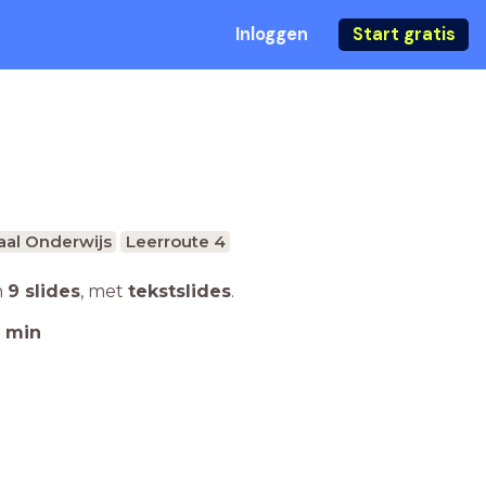
Inloggen
Start gratis
aal Onderwijs
Leerroute 4
n
9 slides
,
met
tekstslides
.
min