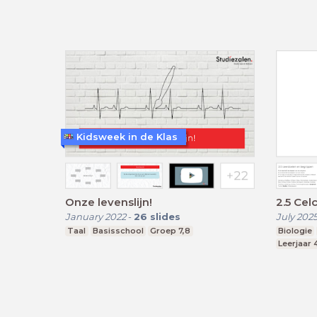
Kidsweek in de Klas
Onze levenslijn!
2.5 Cel
January 2022
-
26
slides
July 202
Taal
Basisschool
Groep 7,8
Biologie
Leerjaar 