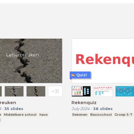
Quiz!
breuken
Rekenquiz
8
-
35
slides
July 2024
-
36
slides
e
Middelbare school
havo
Rekenen
Basisschool
Groep 5-7
2