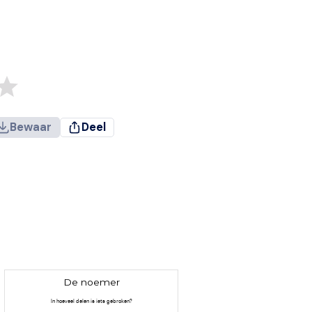
Bewaar
Deel
De noemer
In hoeveel delen is iets gebroken?