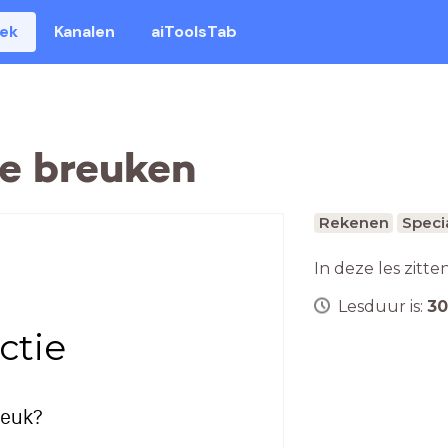
eek
Kanalen
aiToolsTab
ie breuken
Rekenen
Speci
In deze les zitte
Lesduur is:
30
ctie
reuk?