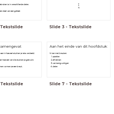
ebroken is in verschillende delen.
T
N
Een deel van een geheel.
Tekstslide
Slide
3
-
Tekstslide
Samengevat
Aan het einde van dit hoofdstuk:
aan in hoeveel stukken je iets verdeeld.
Ik kan met breuken:
optellen
aan hoeveel van die stukken je gebruikt.
aftrekken
vermenigvuldigen
men vormen ze een breuk.
delen
Tekstslide
Slide
7
-
Tekstslide