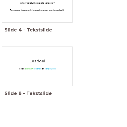
In hoeveel stukken is iets verdeeld?
De noemer benoemt in hoeveel stukken iets is verdeeld.
Slide
4
-
Tekstslide
Lesdoel
Ik kan
breuken
ordenen
en
vergelijken
Slide
8
-
Tekstslide