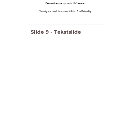
Daarna doen we opdracht 1 & 2 samen.
Vervolgens maak je opdracht 3 t/m 8 zelfstandig.
Slide
9
-
Tekstslide