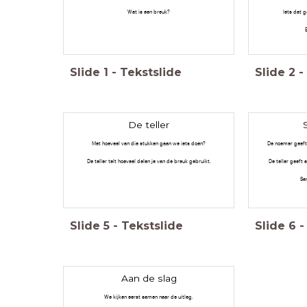
Wat is een breuk?
Iets dat g
Slide
1
-
Tekstslide
Slide
2
-
De teller
Met hoeveel van die stukken gaan we iets doen?
De noemer geeft 
De teller telt hoeveel delen je van de breuk gebruikt.
De teller geeft 
Sa
Slide
5
-
Tekstslide
Slide
6
-
Aan de slag
We kijken eerst samen naar de uitleg.