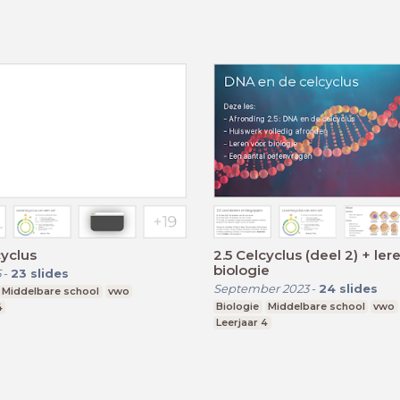
cyclus
2.5 Celcyclus (deel 2) + ler
biologie
5
-
23
slides
September 2023
-
24
slides
Middelbare school
vwo
Biologie
Middelbare school
vwo
4
Leerjaar 4