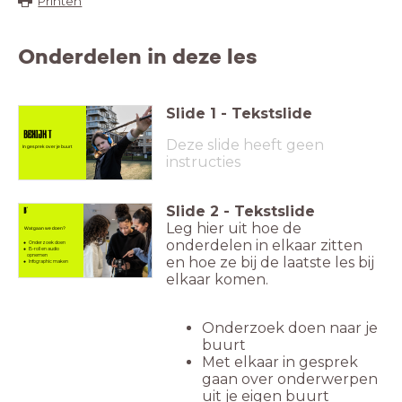
Printen
Onderdelen in deze les
Slide
1
-
Tekstslide
Deze slide heeft geen
In gesprek over je buurt
instructies
Slide
2
-
Tekstslide
Leg hier uit hoe de
Wat gaan we doen?
onderdelen in elkaar zitten
Onderzoek doen
B-roll en audio
opnemen
en hoe ze bij de laatste les bij
Infographic maken
elkaar komen.
Onderzoek doen naar je
buurt
Met elkaar in gesprek
gaan over onderwerpen
uit je eigen buurt