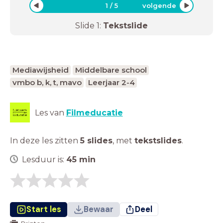
1
/
5
volgende
Slide
1
:
Tekstslide
Mediawijsheid
Middelbare school
vmbo b, k, t, mavo
Leerjaar 2-4
Les van
Filmeducatie
In deze les zitten
5 slides
,
met
tekstslides
.
Lesduur is:
45
min
Start les
Bewaar
Deel