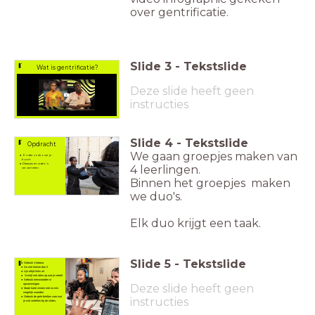
over gentrificatie.
Slide
3
-
Tekstslide
Wat is gentrificatie?
Deze slide heeft geen
instructies
Slide
4
-
Tekstslide
Opdracht
We gaan groepjes maken van
Onderzoek over je
buurt
Plaatjes en video's
4 leerlingen.
verzamelen
Binnen het groepjes maken
we duo's.
Elk duo krijgt een taak.
Slide
5
-
Tekstslide
Gebruik Verdana
Ga niet kleiner dan 3
Lijn altijd links uit
Schrijf niet alles op wat je vertelt
Gebruik kernwoorden in
Deze slide heeft geen
opsommingen
Maak korte zinnen met zo min
mogelijk woorden
Gebruik de gele briefjes voor wat
instructies
je wilt vertellen bij de slides.