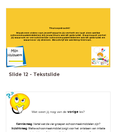
Thuisopdracht!
Maak een video van jezelf waarin jij vertelt en laat zien welke
schoonmaakmiddelen bij jouw thuis wordt gebruikt. Daarnaast vertel
jij waarom er verschillende schoonmaakmiddelen wordt gebruikt en
waarvoor zij dienen. Beschrijf de werking hiervan.
Slide
12
-
Tekstslide
Wat weet jij nog van de
vorige
les?
Kennisvraag
: Vertel wat de vier groepen schoonmaakmiddelen zijn?
Inzichtvraag
: Welke schoonmaakmiddel zorgt voor het ontstaan van irritatie