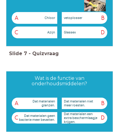
A
B
Chloor
vetoplosser
C
D
Azijn
Glassex
Slide
7
-
Quizvraag
Wat is de functie van
onderhoudsmiddelen?
Dat materialen
Dat materialen niet
A
B
glanzen.
meer roesten.
Dat materialen een
Dat materialen geen
C
D
extra beschermlaagje
bacterie meer bevatten.
krijgen.