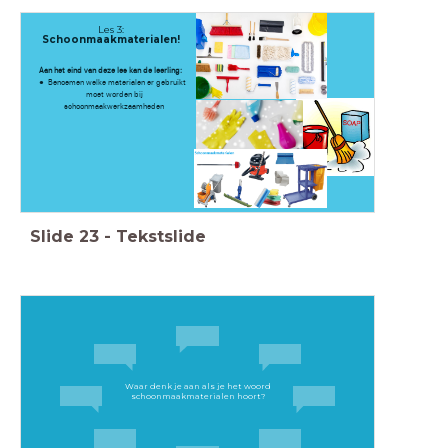
Les 3:
Schoonmaakmaterialen!
Aan het eind van deze les kan de leerling:
Benoemen welke materialen er gebruikt
moet worden bij
schoonmaakwerkzaamheden
Slide
23
-
Tekstslide
Waar denk je aan als je het woord
schoonmaakmaterialen hoort?