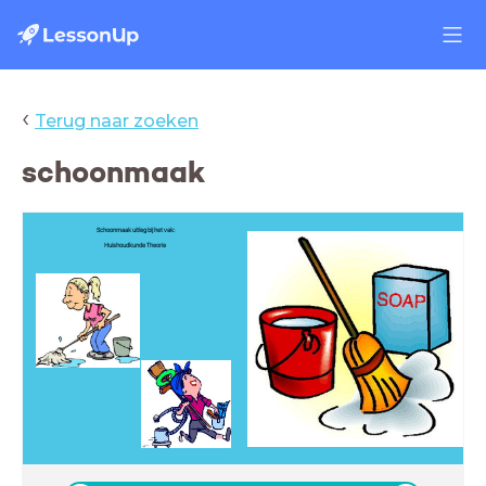
‹
Terug naar zoeken
schoonmaak
Schoonmaak uitleg bij het vak:
Huishoudkunde Theorie