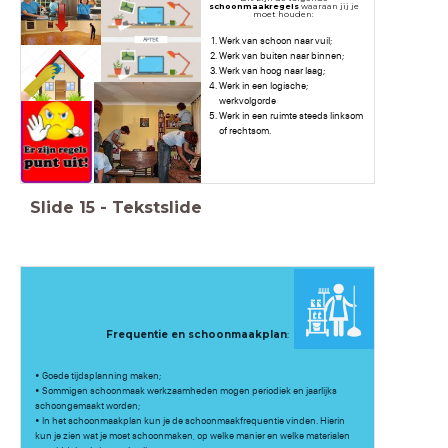
schoonmaakregels
waaraan jij je
moet houden:
Werk van schoon naar vuil;
Werk van buiten naar binnen;
Werk van hoog naar laag;
Werk in een logische;
werkvolgorde
Werk in een ruimte steeds linksom
of rechtsom.
Slide
15
-
Tekstslide
Frequentie en schoonmaakplan
:
• Goede tijdsplanning maken;
• Sommigen schoonmaak werkzaamheden mogen periodiek en jaarlijks
schoongemaakt worden;
• In het schoonmaakplan kun je de schoonmaakfrequentie vinden. Hierin
kun je zien wat je moet schoonmaken, op welke manier en welke materialen