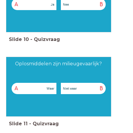
A
B
Ja
Nee
Slide
10
-
Quizvraag
Oplosmiddelen zijn milieugevaarlijk?
A
B
Waar
Niet waar
Slide
11
-
Quizvraag