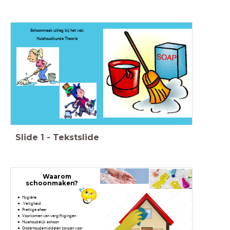
Schoonmaak uitleg bij het vak:
Huishoudkunde Theorie
Slide
1
-
Tekstslide
Waarom
schoonmaken?
Hygiëne
Veiligheid
Prettige sfeer
Voorkomen van vergiftigingen
Huishoudelijk schoon
Onderhoudsmiddelen zorgen voor