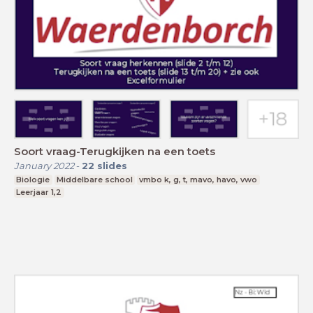
Soort vraag-Terugkijken na een toets
January 2022
-
22
slides
Biologie
Middelbare school
vmbo k, g, t, mavo, havo, vwo
Leerjaar 1,2