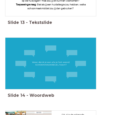
op de huid/ogen? Hoe zou jij dit kunnen voorkomen?
Toepassingsvraag
: Stel als jij een huidallergie zou hebben, welke
schoonmaakmiddel zou jij dan gebruiken?
Slide
13
-
Tekstslide
Waar denk je aan als je het woord
SCHOONMAAKREGEL hoort?
Slide
14
-
Woordweb
Dit zijn de volgende