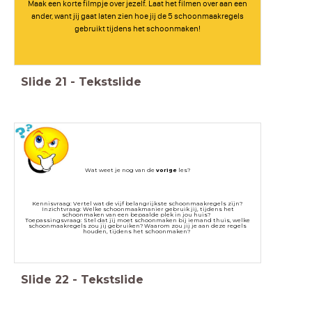
Maak een korte filmpje over jezelf. Laat het filmen over aan een
ander, want jij gaat laten zien hoe jij de 5 schoonmaakregels
gebruikt tijdens het schoonmaken!
Slide
21
-
Tekstslide
Wat weet je nog van de
vorige
les?
Kennisvraag: Vertel wat de vijf belangrijkste schoonmaakregels zijn?
Inzichtvraag: Welke schoonmaakmanier gebruik jij, tijdens het
schoonmaken van een bepaalde plek in jou huis?
Toepassingsvraag: Stel dat jij moet schoonmaken bij iemand thuis, welke
schoonmaakregels zou jij gebruiken? Waarom zou jij je aan deze regels
houden, tijdens het schoonmaken?
Slide
22
-
Tekstslide