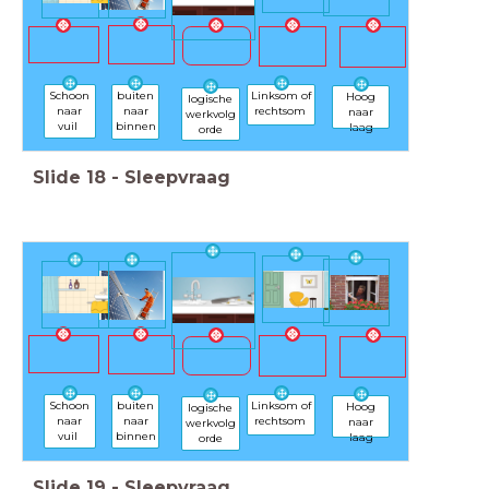
buiten
Schoon
Linksom of
Hoog
logische
naar
naar
rechtsom
naar
werkvolg
binnen
vuil
laag
orde
Slide
18
-
Sleepvraag
buiten
Schoon
Linksom of
Hoog
logische
naar
naar
rechtsom
naar
werkvolg
binnen
vuil
laag
orde
Slide
19
-
Sleepvraag