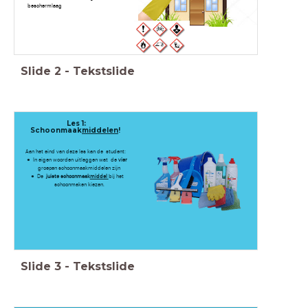
beschermlaag
Slide
2
-
Tekstslide
Les 1:
Schoonmaak
middelen
!
Aan het eind van deze les kan de student:
In eigen woorden uitleggen wat de
vier
groepen schoonmaakmiddelen zijn
De
juiste schoonmaak
middel
bij het
schoonmaken kiezen.
Slide
3
-
Tekstslide