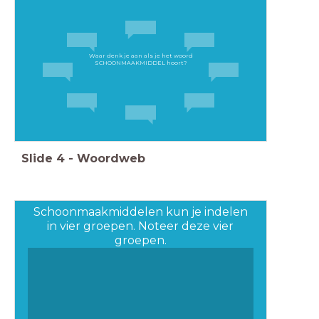
Waar denk je aan als je het woord
SCHOONMAAKMIDDEL hoort?
Slide
4
-
Woordweb
Schoonmaakmiddelen kun je indelen
in vier groepen. Noteer deze vier
groepen.