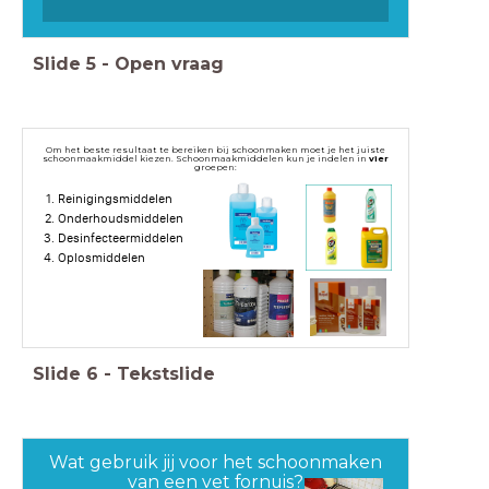
Slide
5
-
Open vraag
Om het beste resultaat te bereiken bij schoonmaken moet je het juiste
schoonmaakmiddel kiezen. Schoonmaakmiddelen kun je indelen in
vier
groepen:
Reinigingsmiddelen
Onderhoudsmiddelen
Desinfecteermiddelen
Oplosmiddelen
Slide
6
-
Tekstslide
Wat gebruik jij voor het schoonmaken
van een vet fornuis?