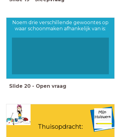
Noem drie verschillende gewoontes op
waar schoonmaken afhankelijk van is:
Slide
20
-
Open vraag
Thuisopdracht: