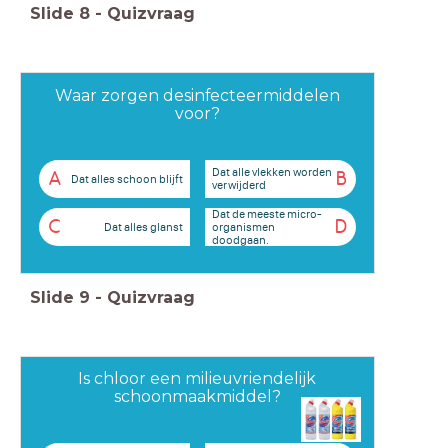
Slide
8
-
Quizvraag
Waar zorgen desinfecteermiddelen
voor?
Dat alle vlekken worden
A
B
Dat alles schoon blijft
verwijderd
Dat de meeste micro-
C
D
Dat alles glanst
organismen
doodgaan.
Slide
9
-
Quizvraag
Is chloor een milieuvriendelijk
schoonmaakmiddel?