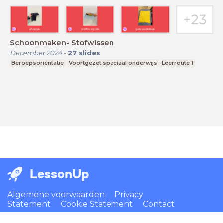
Schoonmaken- Stofwissen
December 2024
-
27
slides
Beroepsoriëntatie
Voortgezet speciaal onderwijs
Leerroute 1
LessonUp
Algemene voorwaarden
Privacy
Statement
Cookie Statement
Contact