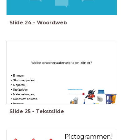
Slide
24
-
Woordweb
Welke schoonmaakmaterialen zijn er?
• Emmers;
• Stofwisapparaat;
• Mopsteel;
• Stofzuiger;
• Materiaalwagen;
• Kunststof borstels.
• bezems
• trekkers
Slide
25
-
Tekstslide
Pictogrammen!