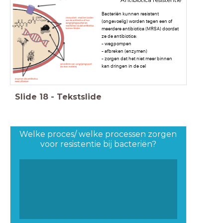
Antibiotica resistentie
Bacteriën kunnen resistent
(ongevoelig) worden tegen een of
meerdere antibiotica (MRSA) doordat
ze de antibiotica:
- wegpompen
- afbreken (enzymen)
- zorgen dat het niet meer binnen
kan dringen in de cel
Slide
18
-
Tekstslide
Welke proces/ welke processen zorgen
voor resistentie bij bacteriën?