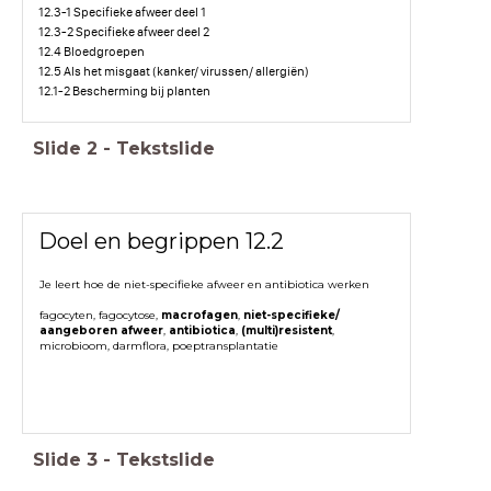
12.3-1 Specifieke afweer deel 1
12.3-2 Specifieke afweer deel 2
12.4 Bloedgroepen
12.5 Als het misgaat (kanker/ virussen/ allergiën)
12.1-2 Bescherming bij planten
Slide
2
-
Tekstslide
Doel en begrippen 12.2
Je leert hoe de niet-specifieke afweer en antibiotica werken
fagocyten, fagocytose,
macrofagen
,
niet-specifieke/
aangeboren afweer
,
antibiotica
,
(multi)resistent
,
microbioom, darmflora, poeptransplantatie
Slide
3
-
Tekstslide