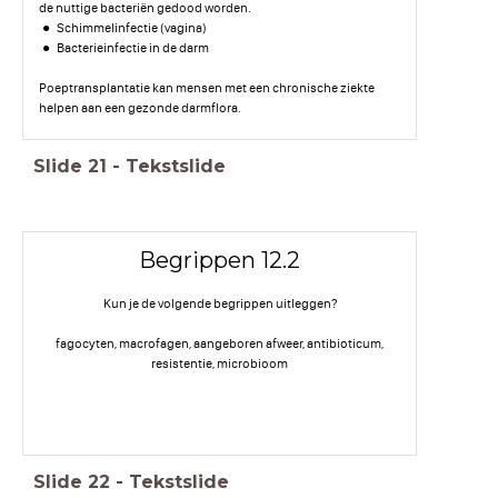
de nuttige bacteriën gedood worden.
Schimmelinfectie (vagina)
Bacterieinfectie in de darm
Poeptransplantatie kan mensen met een chronische ziekte
helpen aan een gezonde darmflora.
Slide
21
-
Tekstslide
Begrippen 12.2
Kun je de volgende begrippen uitleggen?
fagocyten, macrofagen, aangeboren afweer, antibioticum,
resistentie, microbioom
Slide
22
-
Tekstslide