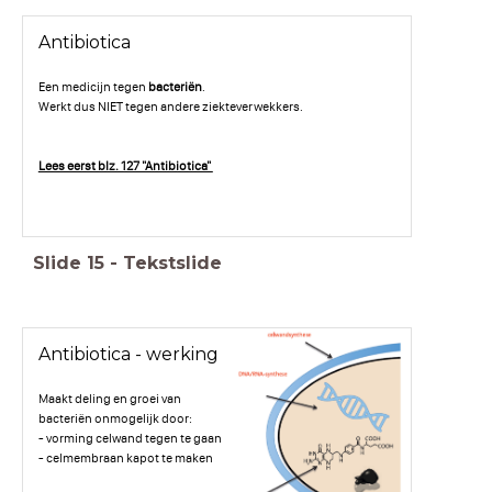
Antibiotica
Een medicijn tegen
bacteriën
.
Werkt dus NIET tegen andere ziekteverwekkers.
Lees eerst blz. 127 "Antibiotica"
Slide
15
-
Tekstslide
Antibiotica - werking
Maakt deling en groei van
bacteriën onmogelijk door:
- vorming celwand tegen te gaan
- celmembraan kapot te maken