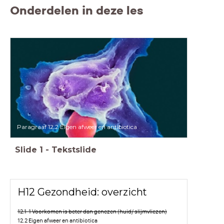
Onderdelen in deze les
Paragraaf 12.2 Eigen afweer en antibiotica
Slide
1
-
Tekstslide
H12 Gezondheid: overzicht
12.1-1 Voorkomen is beter dan genezen (huid/ slijmvliezen)
12.2 Eigen afweer en antibiotica