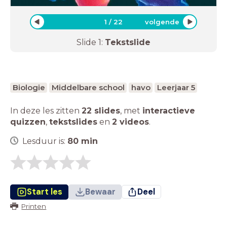
1
/
22
volgende
Slide
1
:
Tekstslide
Biologie
Middelbare school
havo
Leerjaar 5
In deze les zitten
22 slides
,
met
interactieve
quizzen
,
tekstslides
en
2 videos
.
Lesduur is:
80
min
Start les
Bewaar
Deel
Printen