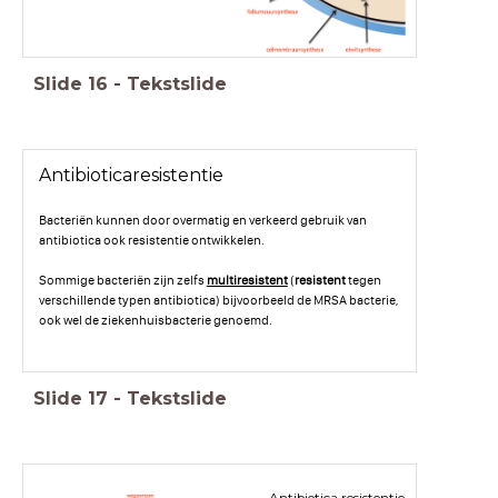
Slide
16
-
Tekstslide
Antibioticaresistentie
Bacteriën kunnen door overmatig en verkeerd gebruik van
antibiotica ook resistentie ontwikkelen.
Sommige bacteriën zijn zelfs
multiresistent
(
resistent
tegen
verschillende typen antibiotica) bijvoorbeeld de MRSA bacterie,
ook wel de ziekenhuisbacterie genoemd.
Slide
17
-
Tekstslide