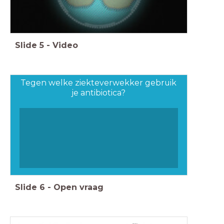
Slide
5
-
Video
Tegen welke ziekteverwekker gebruik
je antibiotica?
Slide
6
-
Open vraag