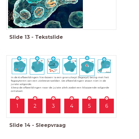
Slide
13
-
Tekstslide
In de 6 afbeeldingen hierboven is een granulocyt (fagocyt) bezig met het
fagocyteren van een ziekteverwekker. De afbeeldingen staan niet in de
juiste volgorde.
Sleep de afbeeldingen naar de juiste plek zodat een kloppende volgorde
ontstaat.
1
2
3
4
5
6
Slide
14
-
Sleepvraag