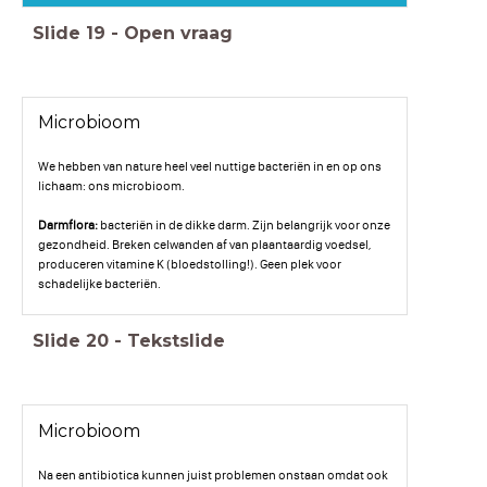
Slide
19
-
Open vraag
Microbioom
We hebben van nature heel veel nuttige bacteriën in en op ons
lichaam: ons microbioom.
Darmflora:
bacteriën in de dikke darm. Zijn belangrijk voor onze
gezondheid. Breken celwanden af van plaantaardig voedsel,
produceren vitamine K (bloedstolling!). Geen plek voor
schadelijke bacteriën.
Slide
20
-
Tekstslide
Microbioom
Na een antibiotica kunnen juist problemen onstaan omdat ook