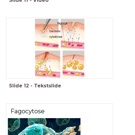
Slide
11
-
Video
Slide
12
-
Tekstslide
Fagocytose