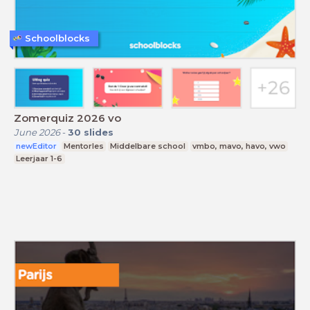
Schoolblocks
Zomerquiz 2026 vo
June 2026
-
30
slides
newEditor
Mentorles
Middelbare school
vmbo, mavo, havo, vwo
Leerjaar 1-6