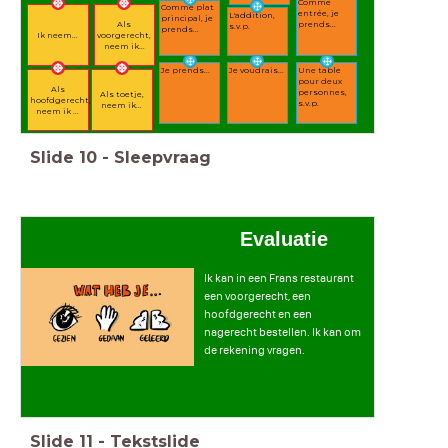
Comme
Comme plat
entrée, je
L'addition,
principal, je
Als
prends...
s.v.p.
prends...
Ik neem...
voorgerecht,
neem ik...
Je prends...
Je voudrais...
Une table
pour deux
Als
personnes,
Als toetje,
hoofdgerecht,
s.v.p.
neem ik...
neem ik ...
Slide
10
-
Sleepvraag
Evaluatie
Ik kan in een Frans restaurant
een voorgerecht, een
hoofdgerecht en een
nagerecht bestellen. Ik kan om
de rekening vragen.
Slide
11
-
Tekstslide