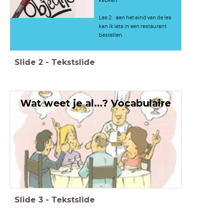
keuken​
Les 2 : aan het eind van de les
kan ik iets in een restaurant
bestellen.​
Slide
2
-
Tekstslide
Wat weet je al...? Vocabulaire
Slide
3
-
Tekstslide