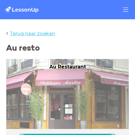
‹
Terug naar zoeken
Au resto
Au Restaurant