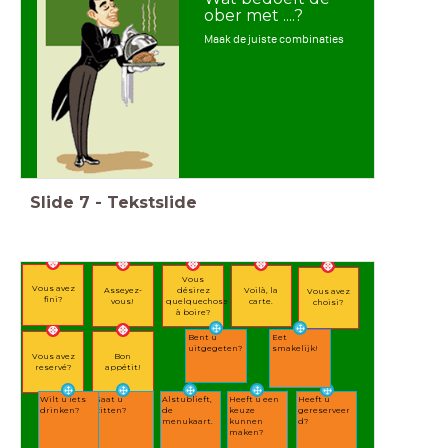
ober met ....?
Maak de juiste combinaties
Slide
7
-
Tekstslide
Vous
Vous avez
Asseyez-
désirez
Voilà, la
Vous avez
fini?
vous!
quelquechose
carte.
choisi?
à boire?
Bent u
Eet
uitgegeten?
smakelijk!
Vous avez
Bon
reservé?
appétit!
Wilt u iets
Gaat u
Alstublieft,
Heeft u een
Heeft u
drinken?
zitten?
de
keuze
gereserveer
menukaart.
kunnen
d?
maken?