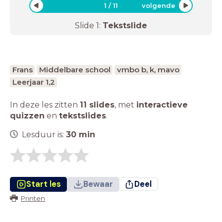
1
/
11
volgende
Slide
1
:
Tekstslide
Frans
Middelbare school
vmbo b, k, mavo
Leerjaar 1,2
In deze les zitten
11 slides
,
met
interactieve
quizzen
en
tekstslides
.
Lesduur is:
30
min
Start les
Bewaar
Deel
Printen