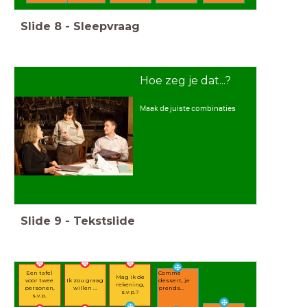
Slide
8
-
Sleepvraag
Hoe zeg je dat...?
Maak de juiste combinaties
Slide
9
-
Tekstslide
Comme
Een tafel
Mag ik de
dessert, je
voor twee
Ik zou graag
rekening,
prends...
personen,
willen ...
s.v.p.?
s.v.p.