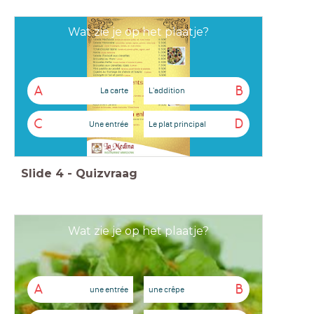
Wat zie je op het plaatje?
A
B
La carte
L'addition
C
D
Une entrée
Le plat principal
Slide
4
-
Quizvraag
Wat zie je op het plaatje?
A
B
une entrée
une crêpe