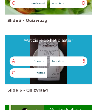
C
D
un dessert
une pizza
Slide
5
-
Quizvraag
Wat zie je op het plaatje?
A
B
l'assiette
l'addition
C
l'entrée
Slide
6
-
Quizvraag
Wat bedoelt de