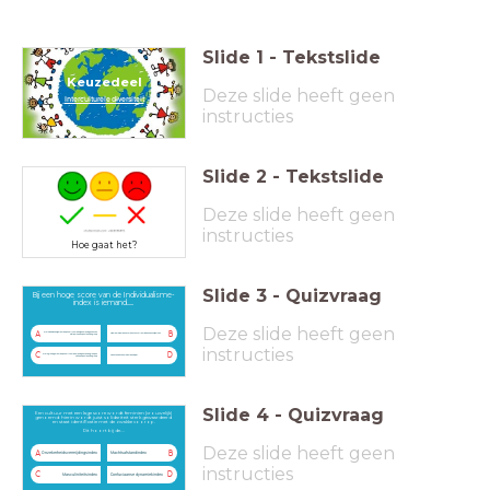
Slide
1
-
Tekstslide
Keuzedeel
Deze slide heeft geen
Interculturele diversiteit
instructies
Slide
2
-
Tekstslide
Deze slide heeft geen
instructies
Hoe gaat het?
Slide
3
-
Quizvraag
Bij een hoge score van de Individualisme-
index is iemand......
Deze slide heeft geen
A
B
Die meer waarde hecht aan concurrentie dan aan solidariteit.
Sterk individueel gericht is, opkomt voor de eigen meningen en zich niet per se aanpast aan de groep
instructies
C
D
Geen van deze antwoorden is juist.
Sterk groep gericht is, opkomt voor de meningen van de groep en zich aanpast aan de groep
Slide
4
-
Quizvraag
Een cultuur met een lage score wordt feminien (vrouwelijk)
genoemd: hierin wordt juist solidariteit sterk gewaardeerd
en staat identificatie met de zwakke voorop.
Dit hoort bij de....
Deze slide heeft geen
A
B
Onzekerheidsvermijdingsindex
Machtsafstandindex
instructies
C
D
Masculiniteitsindex
Confuciaanse dynamiekindex