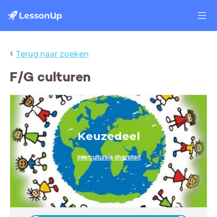
‹
Terug naar zoeken
F/G culturen
Keuzedeel
Interculturele diversiteit