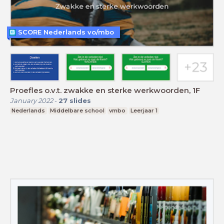
SCORE Nederlands vo/mbo
Proefles o.v.t. zwakke en sterke werkwoorden, 1F
January 2022
-
27
slides
Nederlands
Middelbare school
vmbo
Leerjaar 1