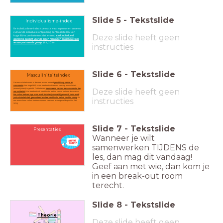
Slide
5
-
Tekstslide
Individualisme-index
De individualisme-index is de mate waarin personen van een
cultuur de individuele ontplooiing centraal stellen. Een
Deze slide heeft geen
hoge IDV-score betekent dat iemand
sterk individueel
gericht is, opkomt voor de eigen meningen en zich niet per
se aanpast aan de groep
. (Grit, 2010)
instructies
Slide
6
-
Tekstslide
Masculiniteitsindex
De masculiniteitsindex is de mate waarin iemand
gericht is op sterkte en
concurrentie
. Een hoge MAS-score betekent dat iemand sterk op masculiniteit
Deze slide heeft geen
(mannelijkheid) is gericht. Dat betekent
meer waarde hechten aan concurrentie dan
aan solidariteit
. Het betekent ook identificatie met de sterke, niet met de zwakke.
Een cultuur met een lage score wordt feminien (vrouwelijk) genoemd: hierin wordt
juist solidariteit sterk gewaardeerd en staat identificatie met de zwakke voorop
. In
instructies
een masculiene cultuur hebben vrouwen vaak een achtergestelde positie. (Grit,
2010)
Slide
7
-
Tekstslide
Presentaties
Wanneer je wilt
samenwerken TIJDENS de
les, dan mag dit vandaag!
Geef aan met wie, dan kom je
in een break-out room
terecht.
Slide
8
-
Tekstslide
Theorie
Deze slide heeft geen