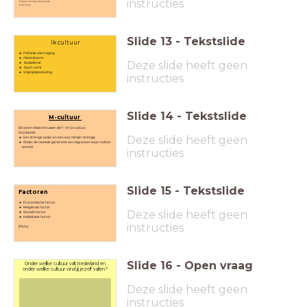
instructies
Eigen mening is belangrijk
Ik-cultuur
Slide
13
-
Tekstslide
Ik cultuur
Politieke overtuiging
rRelatievorm
Deze slide heeft geen
Godsdienst
Soort werk
Vrijetijdsbesteding
instructies
Slide
14
-
Tekstslide
M-cultuur
Dit is een mixvorm tussen de F- en G-cultuur.
Voorbeeld:
Deze slide heeft geen
Een strenge vader en een wat minder strenge.
Onder de tweede generatie van migranten waar ook ter
wereld.
instructies
Slide
15
-
Tekstslide
Factoren
Economische factor
Religieuze factor
Deze slide heeft geen
Sociale factor
Individuele factor
instructies
(Pinto)
Slide
16
-
Open vraag
Onder welke cultuur valt Nederland en
onder welke cultuur vind jij jezelf vallen?
Deze slide heeft geen
instructies