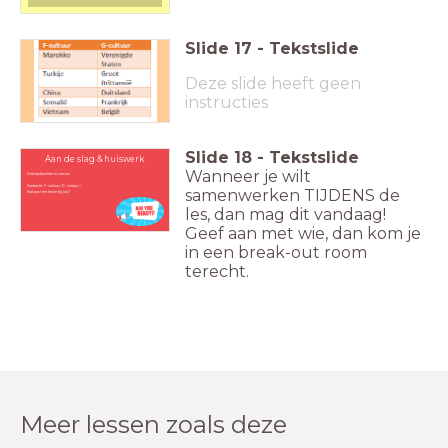
Slide
17
-
Tekstslide
Deze slide heeft geen
instructies
Slide
18
-
Tekstslide
Aan de slag & huiswerk
Wanneer je wilt
Deelopdrachten in canvas
Opdracht: F-cultuur / G- cultuur +
samenwerken TIJDENS de
Wat past het beste bij jou?
les, dan mag dit vandaag!
Geef aan met wie, dan kom je
in een break-out room
terecht.
Meer lessen zoals deze