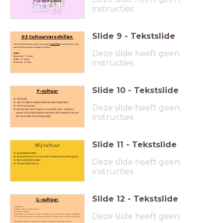
F-, G- en M-cultuur
instructies
Slide
9
-
Tekstslide
03 Cultuurverschillen
Veel verschillen tussen mensen zijn volgens
David Pinto
te verklaren als je kijkt
naar de manier waarop ze omgaan met regels.
Deze slide heeft geen
Schaal:
Beginschaal: F-cultuur
Midden: M- cultuur
instructies
Eindschaal: G-cultuur
Slide
10
-
Tekstslide
F-cultuur
fijnmazig
veel, strakke en gedetailleerde (gedrag)regels
Deze slide heeft geen
centraal: groep
kenmerken: veel respect en aanzien voor ouderen,
samen eten is belangrijk, afspraken zijn flexibel en de eer
instructies
van de familie is heel belangrijk.
Slide
11
-
Tekstslide
Wij cultuur
groepsgebonden
jouw prestatie of actie heeft invloed op de hele groep
Deze slide heeft geen
Niet westerse landen
Dorpen/platteland
instructies
Slide
12
-
Tekstslide
G-cultuur
grofmazig
weinig, losse en globale regels
centraal: individu
Deze slide heeft geen
kenmerken: leven vanuit de eigen innerlijke normen en waarden, afspraak is afspraak
en onverwachte gasten zijn vaak minder welkom en krijgen geen maaltijd aangeboden
Er gelden algeneme regel maar iedereen interpreteert op eigen manier.