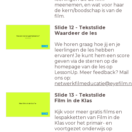
meenemen, en wat voor haar
de kern/boodschap is van de
film.
Slide
12
-
Tekstslide
Waardeer de les
Hoeveel sterren geef jij deze les?
☆☆☆☆☆
We horen graag hoe jij en je
leerlingen de les hebben
ervaren! Je kunt hem een score
geven via de sterren op de
homepage van de les op
LessonUp. Meer feedback? Mail
ons op:
netwerkfilmeducatie@eyefilm.n
Slide
13
-
Tekstslide
Film in de Klas
Meer films in de klas? ►
Kijk voor meer gratis films en
lespakketten van Film in de
Klas voor het primair- en
voortgezet onderwijs op