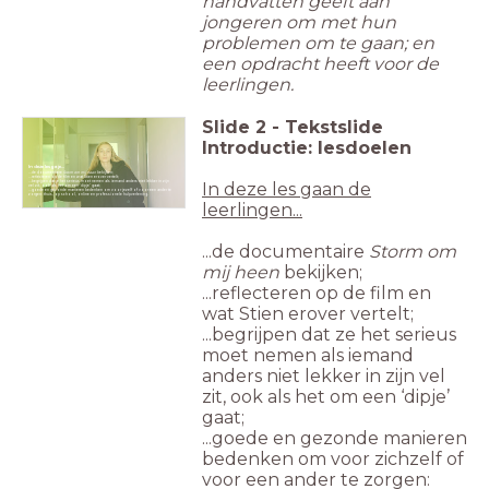
handvatten geeft aan
jongeren om met hun
problemen om te gaan; en
een opdracht heeft voor de
leerlingen.
Slide
2
-
Tekstslide
Introductie: lesdoelen
In deze les ga je...
...de documentaire
Storm om mij heen
bekijken;
...reflecteren op de film en wat Stien erover vertelt;
In deze les gaan de
...begrijpen dat je het serieus moet nemen als iemand anders niet lekker in zijn
vel zit, ook als het om een ‘dipje’ gaat;
...goede en gezonde manieren bedenken om voor jezelf of voor een ander te
zorgen: thuis, op school, online en professionele hulpverlening.
leerlingen...
...de documentaire
Storm om
mij heen
bekijken;
...reflecteren op de film en
wat Stien erover vertelt;
...begrijpen dat ze het serieus
moet nemen als iemand
anders niet lekker in zijn vel
zit, ook als het om een ‘dipje’
gaat;
...goede en gezonde manieren
bedenken om voor zichzelf of
voor een ander te zorgen: