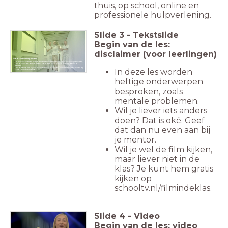
thuis, op school, online en
professionele hulpverlening.
Slide
3
-
Tekstslide
Begin van de les:
disclaimer (voor leerlingen)
Voordat we beginnen:
In deze les worden heftige onderwerpen besproken, zoals mentale problemen.
Wil je liever iets anders doen? Dat is oké. Geef dat dan nu even aan bij je
mentor.
Wil je wel de film kijken, maar liever niet in de klas? Je kunt hem gratis kijken op
In deze les worden
schooltv.nl/filmindeklas.
heftige onderwerpen
besproken, zoals
mentale problemen.
Wil je liever iets anders
doen? Dat is oké. Geef
dat dan nu even aan bij
je mentor.
Wil je wel de film kijken,
maar liever niet in de
klas? Je kunt hem gratis
kijken op
schooltv.nl/filmindeklas.
Slide
4
-
Video
Begin van de les: video