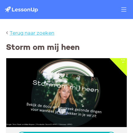
‹
Terug naar zoeken
Storm om mij heen
Klas
4 +
Regie: Timo Pisart en Kilian Kayser / Productie: 3voor12 VPRO / Omroep: VPRO.