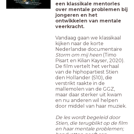
een klassikale mentorles
over mentale problemen bij
Regie: Timo Pisart en Kilian Kayser / Productie: 3voor12 VPRO / Omroep: VPRO.
jongeren en het
ontwikkelen van mentale
veerkracht.
Vandaag gaan we klassikaal
kijken naar de korte
Nederlandse documentaire
Storm om mij heen
(Timo
Pisart en Kilian Kayser, 2020).
De film vertelt het verhaal
van de hiphopartiest Stien
den Hollander (S10), die
verstrikt raakte in de
mallemolen van de GGZ,
maar daar sterker uit kwam
en nu anderen wil helpen
door middel van haar muziek.
De les wordt begeleid door
Stien, die terugblikt op de film
en haar mentale problemen;