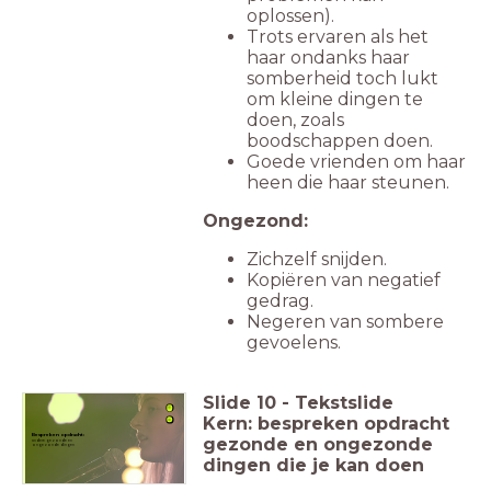
oplossen).
Trots ervaren als het
haar ondanks haar
somberheid toch lukt
om kleine dingen te
doen, zoals
boodschappen doen.
Goede vrienden om haar
heen die haar steunen.
Ongezond:
Zichzelf snijden.
Kopiëren van negatief
gedrag.
Negeren van sombere
gevoelens.
Slide
10
-
Tekstslide
Kern: bespreken opdracht
Bespreken opdracht:
gezonde en ongezonde
andere gezonde en
ongezonde dingen
dingen die je kan doen