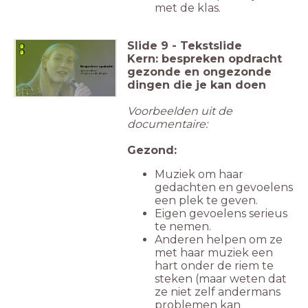
met de klas.
Slide
9
-
Tekstslide
Kern: bespreken opdracht
Bespreken opdracht:
gezonde en ongezonde
gezonde en
ongezonde dingen
dingen die je kan doen
Voorbeelden uit de
documentaire:
Gezond:
Muziek om haar
gedachten en gevoelens
een plek te geven.
Eigen gevoelens serieus
te nemen.
Anderen helpen om ze
met haar muziek een
hart onder de riem te
steken (maar weten dat
ze niet zelf andermans
problemen kan