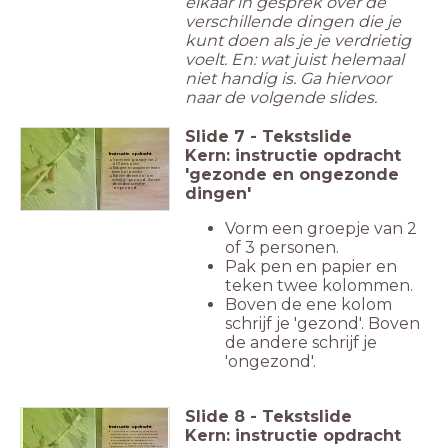
elkaar in gesprek over de
verschillende dingen die je
kunt doen als je je verdrietig
voelt. En: wat juist helemaal
niet handig is. Ga hiervoor
naar de volgende slides.
Slide
7
-
Tekstslide
Kern: instructie opdracht
Instructie opdracht
Vorm een groepje van 2
of 3 personen.
'gezonde en ongezonde
Pak pen en papier en teken
twee kolommen.
Boven de ene kolom
schrijf je 'gezond'. Boven
de andere schrijf je
dingen'
'ongezond'.
Vorm een groepje van 2
of 3 personen.
Pak pen en papier en
teken twee kolommen.
Boven de ene kolom
schrijf je 'gezond'. Boven
de andere schrijf je
'ongezond'.
Slide
8
-
Tekstslide
Instructie opdracht
Kern: instructie opdracht
Als je niet zo lekker in je vel zit of
somber bent, kun je dingen doen
die gezond zijn, maar ook dingen
die ongezond en schadelijk zijn.
Welke dingen heb je gezien en
gehoord in
Storm om mij heen
die