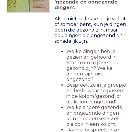
'gezonde en ongezonde
gezond zijn? Welke dingen zijn juist
ongezond?
Bespreek ze in je groepje en beslis waar
ze passen: in de kolom 'gezond' of
de kolom 'ongezond'.
Welke andere gezonde en ongezonde
dingen'.
dingen kun je bedenken? Zet die
ook in een kolom.
Daarna bespreek je ze met de klas.
Als je niet zo lekker in je vel zit
of somber bent, kun je dingen
doen die gezond zijn, maar
ook dingen die ongezond en
schadelijk zijn.
Welke dingen heb je
gezien en gehoord in
Storm om mij heen die
gezond zijn? Welke
dingen zijn juist
ongezond?
Bespreek ze in je groepje
en beslis waar ze passen:
in de kolom 'gezond' of
de kolom 'ongezond'.
Welke andere gezonde
en ongezonde dingen
kun je bedenken? Zet
die ook in een kolom.
Daarna bespreek je ze