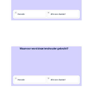
A
B
Peroxide
All in one vloeistof
Waarvoor word deze lenshouder gebruikt?
A
B
Peroxide
All in one vloeistof