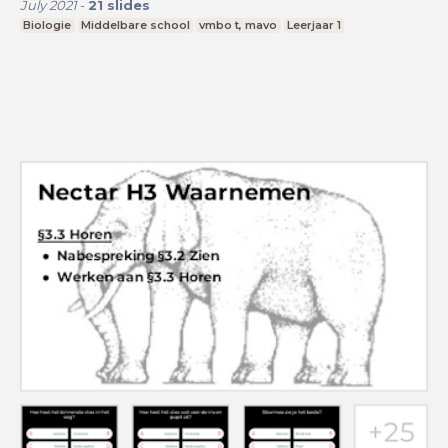
July 2021
-
21
slides
Biologie
Middelbare school
vmbo t, mavo
Leerjaar 1