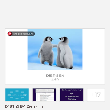
D1BTh5 B4 Zien - lln