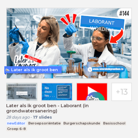
Later als ik groot ben
Later als ik groot ben - Laborant (in
grondwatersanering)
28 days ago
-
17
slides
newEditor
Beroepsoriëntatie
Burgerschapskunde
Basisschool
Groep 6-8