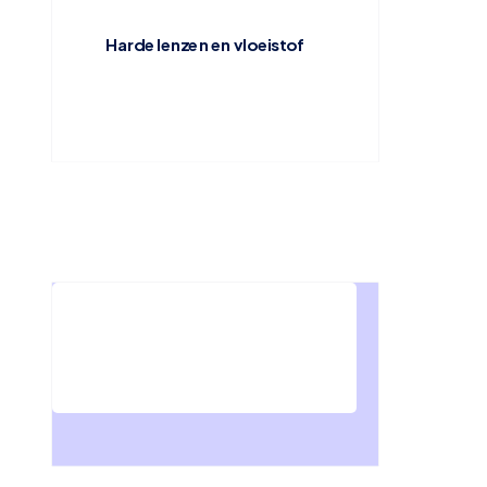
Harde lenzen en vloeistof
Waar kan je de sterkte vinden van een lens?