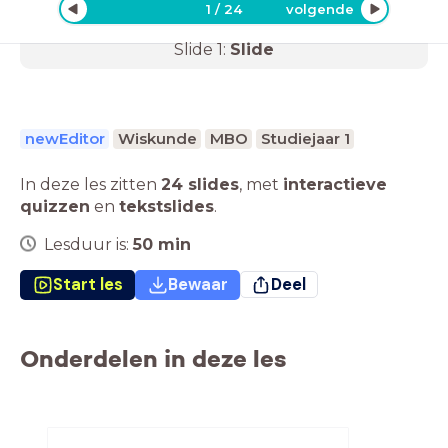
1
/
24
volgende
Slide
1
:
Slide
newEditor
Wiskunde
MBO
Studiejaar 1
In deze les zitten
24 slides
,
met
interactieve
quizzen
en
tekstslides
.
Lesduur is:
50
min
Start les
Bewaar
Deel
Onderdelen in deze les