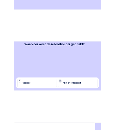
Waarvoor word deze lenshouder gebruikt?
A
B
Peroxide
All in one vloeistof
Hoe lang moet je harde lenzen minimaal uit hebben om 
een globale meting te kunnen doen? 