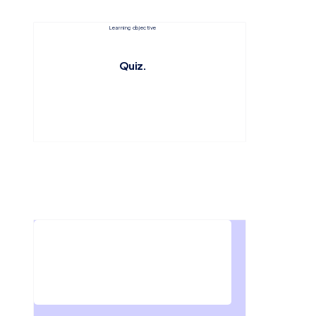
Learning objective
Quiz.
Welke 3 dingen moeten er aanwezig zijn bij de 
contactlensinstructie?