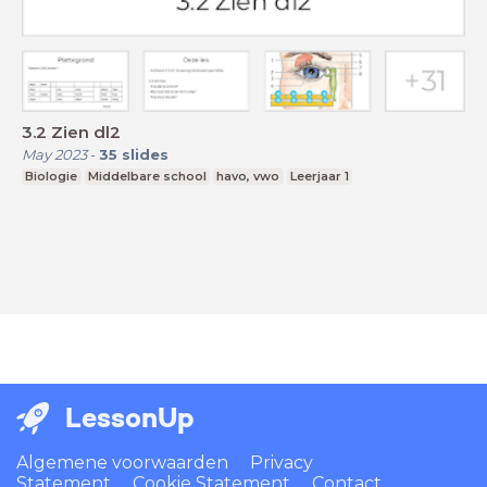
3.2 Zien dl2
May 2023
-
35
slides
Biologie
Middelbare school
havo, vwo
Leerjaar 1
LessonUp
Algemene voorwaarden
Privacy
Statement
Cookie Statement
Contact