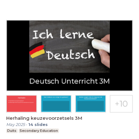
Herhaling keuzevoorzetsels 3M
May 2025
-
14
slides
Duits
Secondary Education