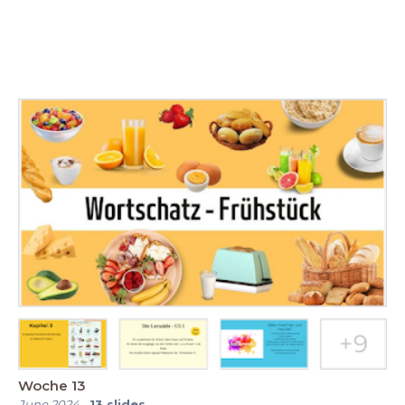
Woche 13
June 2024
-
13
slides