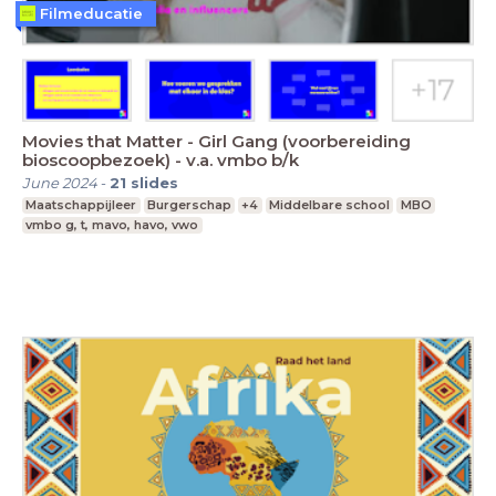
Filmeducatie
Movies that Matter - Girl Gang (voorbereiding
bioscoopbezoek) - v.a. vmbo b/k
June 2024
-
21
slides
Maatschappijleer
Burgerschap
+4
Middelbare school
MBO
vmbo g, t, mavo, havo, vwo