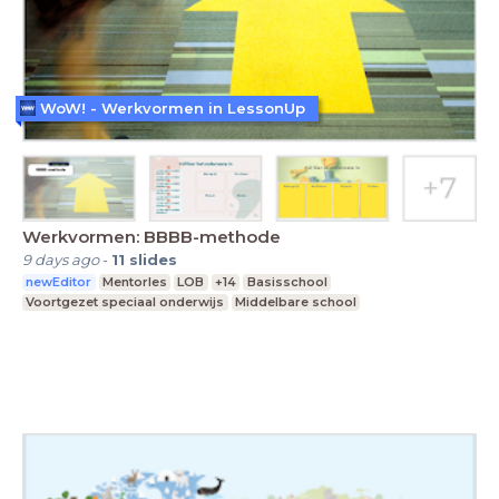
WoW! - Werkvormen in LessonUp
Werkvormen: BBBB-methode
9 days ago
-
11
slides
newEditor
Mentorles
LOB
+14
Basisschool
Voortgezet speciaal onderwijs
Middelbare school