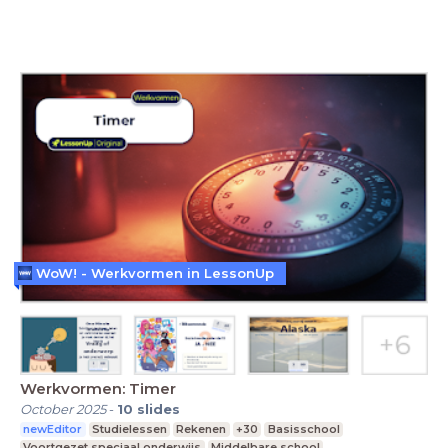
WoW! - Werkvormen in LessonUp
Werkvormen: Timer
October 2025
-
10
slides
newEditor
Studielessen
Rekenen
+30
Basisschool
Voortgezet speciaal onderwijs
Middelbare school