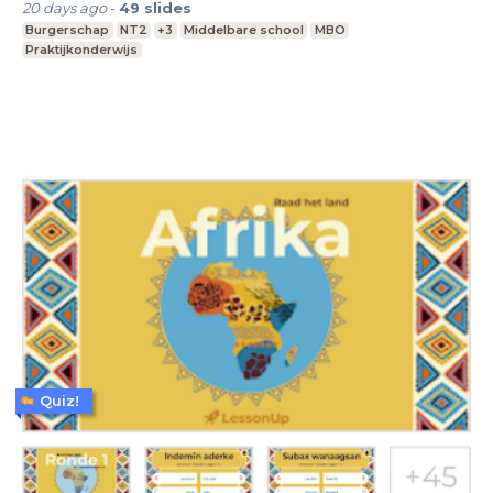
20 days ago
-
49
slides
Burgerschap
NT2
+3
Middelbare school
MBO
Praktijkonderwijs
Quiz!