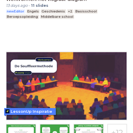
13 days ago
-
11
slides
newEditor
Engels
Geschiedenis
+2
Basisschool
Beroepsopleiding
Middelbare school
LessonUp Inspiratie