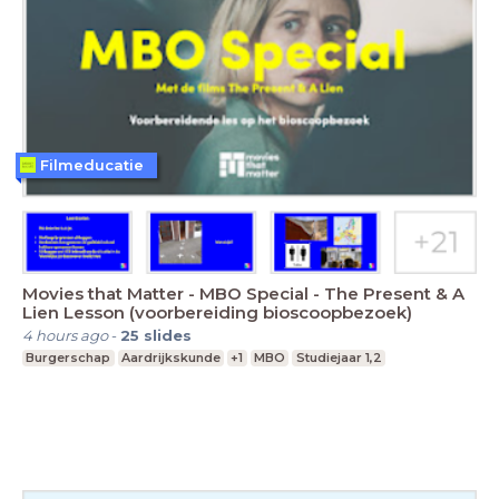
Filmeducatie
Movies that Matter - MBO Special - The Present & A
Lien Lesson (voorbereiding bioscoopbezoek)
4 hours ago
-
25
slides
Burgerschap
Aardrijkskunde
+1
MBO
Studiejaar 1,2