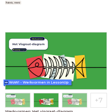
havo, vwo
WoW! - Werkvormen in LessonUp
Werkvormen: Het visgraat-diagram