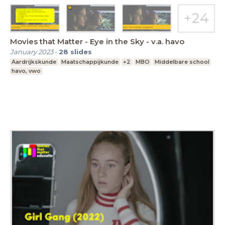
Movies that Matter - Eye in the Sky - v.a. havo
January 2023
-
28
slides
Aardrijkskunde
Maatschappijkunde
+2
MBO
Middelbare school
havo, vwo