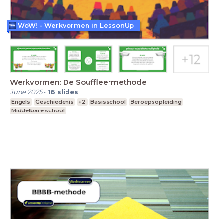
WoW! - Werkvormen in LessonUp
Werkvormen: De Souffleermethode
June 2025
-
16
slides
Engels
Geschiedenis
+2
Basisschool
Beroepsopleiding
Middelbare school