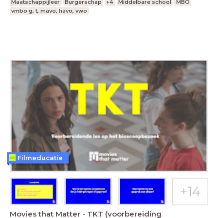
Maatschappijleer
Burgerschap
+4
Middelbare school
MBO
vmbo g, t, mavo, havo, vwo
Filmeducatie
Movies that Matter - TKT (voorbereiding