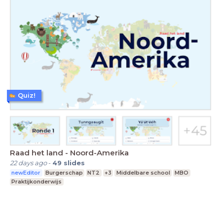
Quiz!
Raad het land - Noord-Amerika
22 days ago
-
49
slides
newEditor
Burgerschap
NT2
+3
Middelbare school
MBO
Praktijkonderwijs