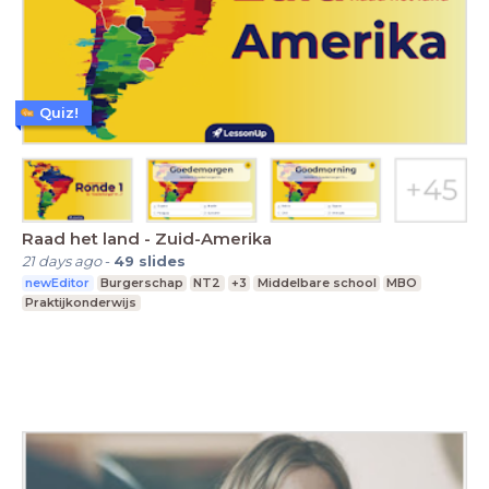
Quiz!
Raad het land - Zuid-Amerika
21 days ago
-
49
slides
newEditor
Burgerschap
NT2
+3
Middelbare school
MBO
Praktijkonderwijs