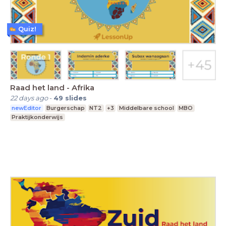
Quiz!
Raad het land - Afrika
22 days ago
-
49
slides
newEditor
Burgerschap
NT2
+3
Middelbare school
MBO
Praktijkonderwijs