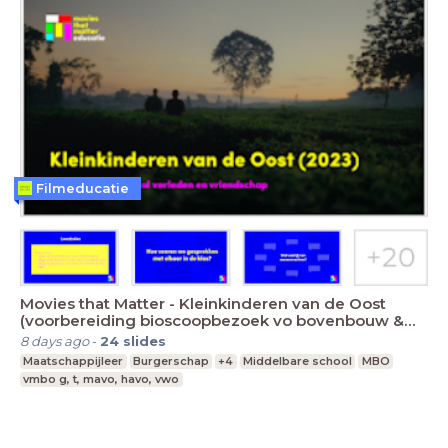
Filmeducatie
Movies that Matter - Kleinkinderen van de Oost
(voorbereiding bioscoopbezoek vo bovenbouw &
mbo)
8 days ago
-
24
slides
Maatschappijleer
Burgerschap
+4
Middelbare school
MBO
vmbo g, t, mavo, havo, vwo