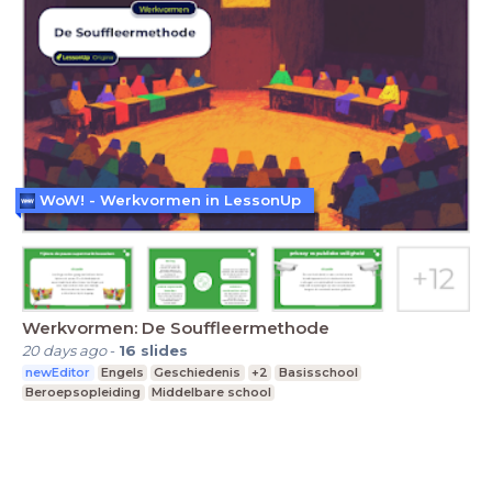
WoW! - Werkvormen in LessonUp
Werkvormen: De Souffleermethode
20 days ago
-
16
slides
newEditor
Engels
Geschiedenis
+2
Basisschool
Beroepsopleiding
Middelbare school