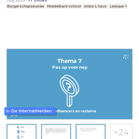
Burgerschapskunde
Middelbare school
vmbo t, havo
Leerjaar 1
De InternetHelden