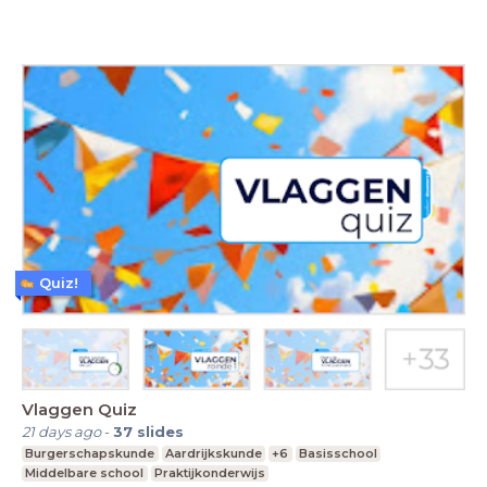
Quiz!
Vlaggen Quiz
21 days ago
-
37
slides
Burgerschapskunde
Aardrijkskunde
+6
Basisschool
Middelbare school
Praktijkonderwijs