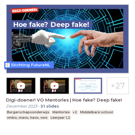
Stichting FutureNL
Digi-doener! VO Mentorles | Hoe fake? Deep fake!
December 2023
-
31
slides
Burgerschapsonderwijs
Mentorles
+2
Middelbare school
vmbo, mavo, havo, vwo
Leerjaar 1,2