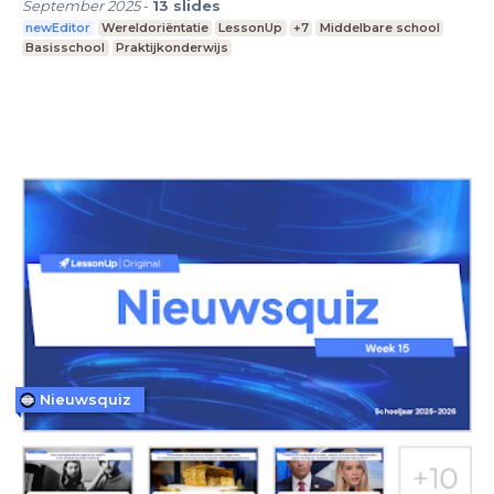
September 2025
-
13
slides
newEditor
Wereldoriëntatie
LessonUp
+7
Middelbare school
Basisschool
Praktijkonderwijs
Nieuwsquiz