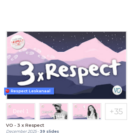
Respect Leskanaal
VO - 3 x Respect
December 2025
-
39
slides