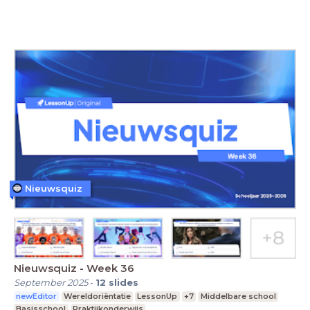
Nieuwsquiz
Nieuwsquiz - Week 36
September 2025
-
12
slides
newEditor
Wereldoriëntatie
LessonUp
+7
Middelbare school
Basisschool
Praktijkonderwijs