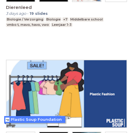
Dierenleed
3 days ago
-
19
slides
Biologie / Verzorging
Biologie
+7
Middelbare school
vmbo t, mavo, havo, vwo
Leerjaar 1-3
Plastic Soup Foundation