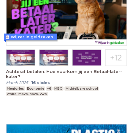
Wijzer in geldzaken
Achteraf betalen: Hoe voorkom jij een Betaal-later-
kater?
March 2025
-
16
slides
Mentorles
Economie
+6
MBO
Middelbare school
vmbo, mavo, havo, vwo