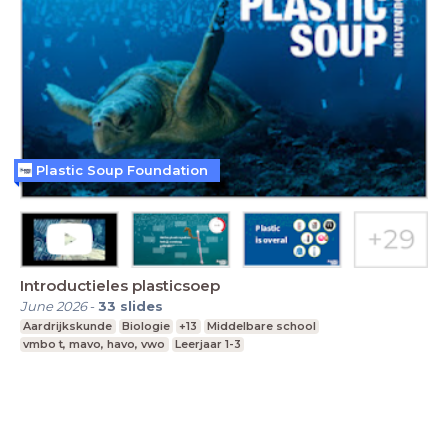
Plastic Soup Foundation
Introductieles plasticsoep
June 2026
-
33
slides
Aardrijkskunde
Biologie
+13
Middelbare school
vmbo t, mavo, havo, vwo
Leerjaar 1-3