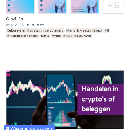
Glad IJs
May 2025
-
19
slides
Culturele en kunstzinnige vorming
Mens & Maatschappij
+6
Middelbare school
MBO
vmbo, mavo, havo, vwo
Wijzer in geldzaken