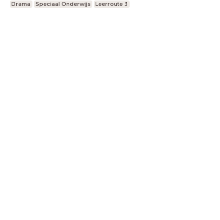
Drama
Speciaal Onderwijs
Leerroute 3
LessonUp
Algemene voorwaarden
Privacy
Statement
Cookie Statement
Contact
Nederlands