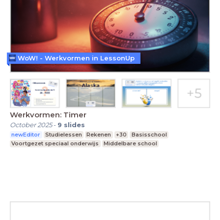
WoW! - Werkvormen in LessonUp
Werkvormen: Timer
October 2025
-
9
slides
newEditor
Studielessen
Rekenen
+30
Basisschool
Voortgezet speciaal onderwijs
Middelbare school