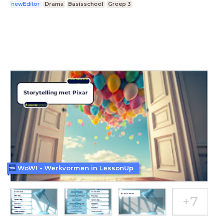
newEditor
Drama
Basisschool
Groep 3
WoW! - Werkvormen in LessonUp