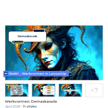
WoW! - Werkvormen in LessonUp
Werkvormen: Demaskarade
April 2026
-
11
slides