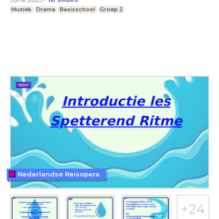
Muziek
Drama
Basisschool
Groep 2
Nederlandse Reisopera