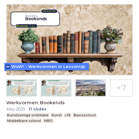
WoW! - Werkvormen in LessonUp
Werkvormen: Bookends
May 2025
-
11
slides
Kunstzinnige oriëntatie
Kunst
+19
Basisschool
Middelbare school
MBO