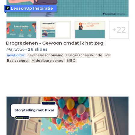
LessonUp Inspiratie
Drogredenen - Gewoon omdat ik het zeg!
May 2026
-
26
slides
newEditor
Levensbeschouwing
Burgerschapskunde
+9
Basisschool
Middelbare school
MBO