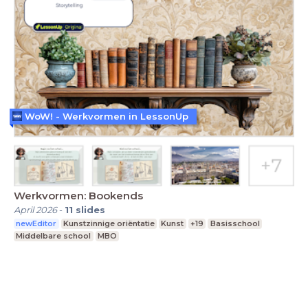
WoW! - Werkvormen in LessonUp
Werkvormen: Bookends
April 2026
-
11
slides
newEditor
Kunstzinnige oriëntatie
Kunst
+19
Basisschool
Middelbare school
MBO