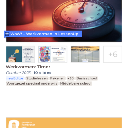
WoW! - Werkvormen in LessonUp
Werkvormen: Timer
October 2025
-
10
slides
newEditor
Studielessen
Rekenen
+30
Basisschool
Voortgezet speciaal onderwijs
Middelbare school