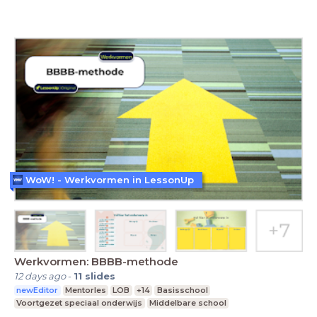
WoW! - Werkvormen in LessonUp
Werkvormen: BBBB-methode
12 days ago
-
11
slides
newEditor
Mentorles
LOB
+14
Basisschool
Voortgezet speciaal onderwijs
Middelbare school