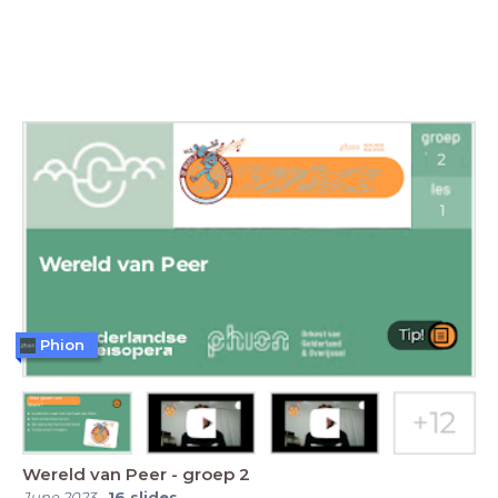
Phion
Wereld van Peer - groep 2
June 2023
-
16
slides