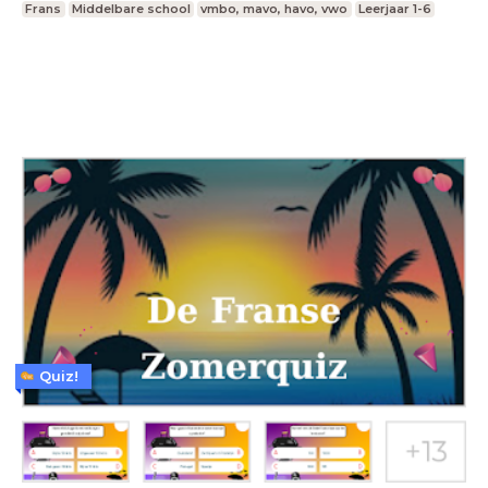
Frans
Middelbare school
vmbo, mavo, havo, vwo
Leerjaar 1-6
Quiz!