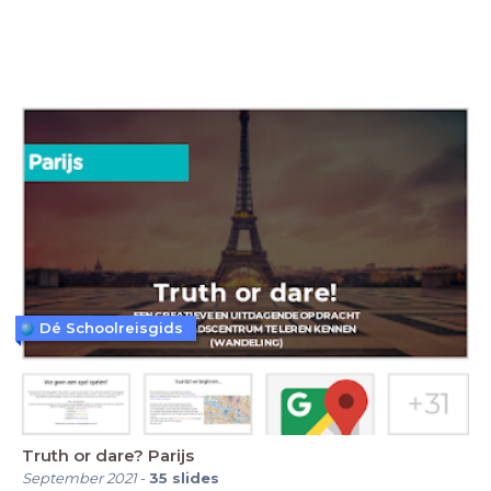
Dé Schoolreisgids
Truth or dare? Parijs
September 2021
-
35
slides