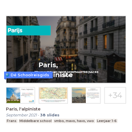
Dé Schoolreisgids
Paris, l'alpiniste
September 2021
-
38
slides
Frans
Middelbare school
vmbo, mavo, havo, vwo
Leerjaar 1-6