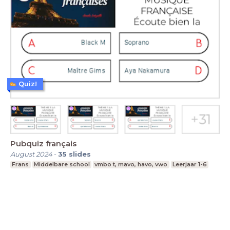
Quiz!
Pubquiz français
August 2024
-
35
slides
Frans
Middelbare school
vmbo t, mavo, havo, vwo
Leerjaar 1-6