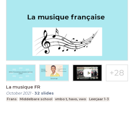
La musique FR
October 2021
-
32
slides
Frans
Middelbare school
vmbo t, havo, vwo
Leerjaar 1-3