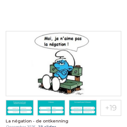
La négation - de ontkenning
December 2025
-
23
slides