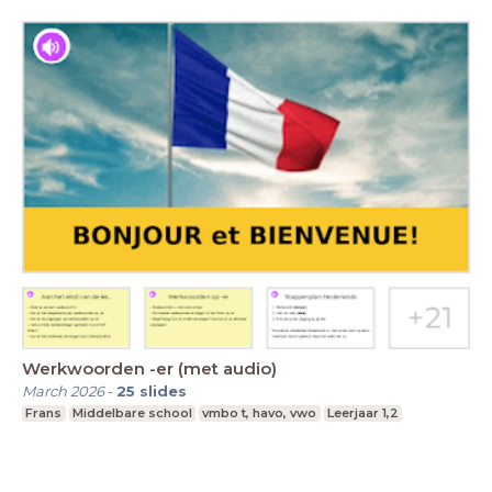
Werkwoorden -er (met audio)
March 2026
-
25
slides
Frans
Middelbare school
vmbo t, havo, vwo
Leerjaar 1,2