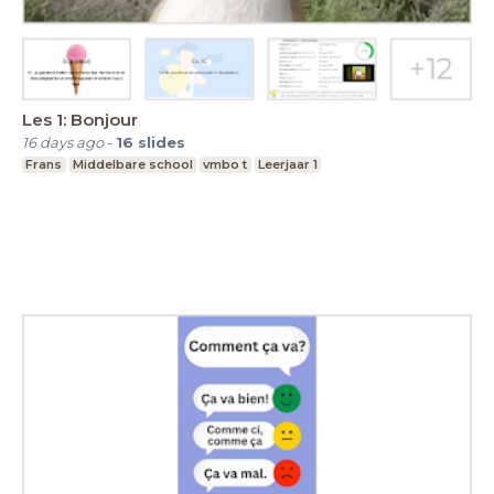
Les 1: Bonjour
16 days ago
-
16
slides
Frans
Middelbare school
vmbo t
Leerjaar 1