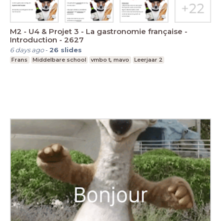
M2 - U4 & Projet 3 - La gastronomie française -
Introduction - 2627
6 days ago
-
26
slides
Frans
Middelbare school
vmbo t, mavo
Leerjaar 2