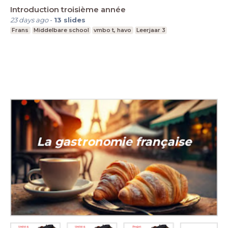
Introduction troisième année
23 days ago
-
13
slides
Frans
Middelbare school
vmbo t, havo
Leerjaar 3