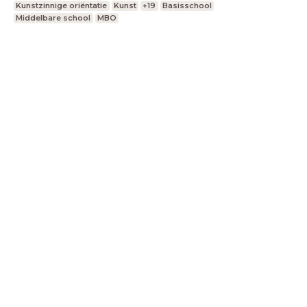
Kunstzinnige oriëntatie
Kunst
+19
Basisschool
Middelbare school
MBO
LessonUp
Algemene voorwaarden
Privacy
Statement
Cookie Statement
Contact
Nederlands