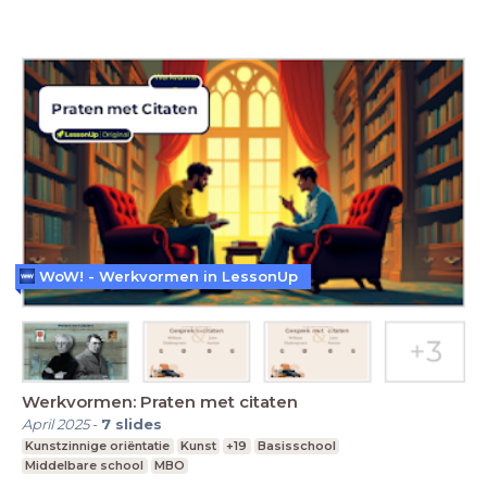
WoW! - Werkvormen in LessonUp
Werkvormen: Praten met citaten
April 2025
-
7
slides
Kunstzinnige oriëntatie
Kunst
+19
Basisschool
Middelbare school
MBO