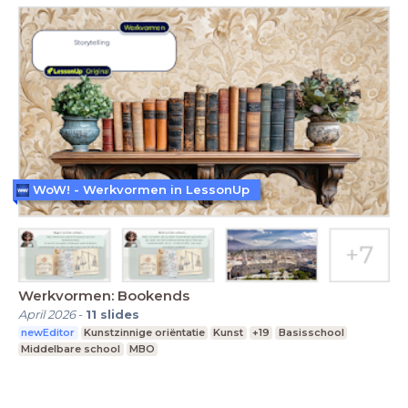
WoW! - Werkvormen in LessonUp
Werkvormen: Bookends
April 2026
-
11
slides
newEditor
Kunstzinnige oriëntatie
Kunst
+19
Basisschool
Middelbare school
MBO