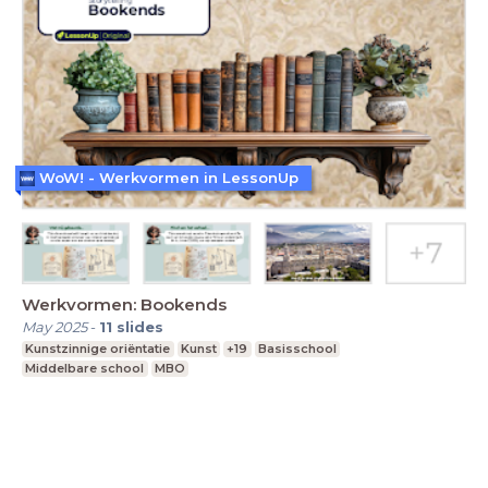
WoW! - Werkvormen in LessonUp
Werkvormen: Bookends
May 2025
-
11
slides
Kunstzinnige oriëntatie
Kunst
+19
Basisschool
Middelbare school
MBO