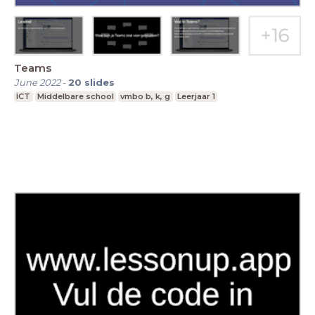
Teams
June 2022
-
20
slides
ICT
Middelbare school
vmbo b, k, g
Leerjaar 1