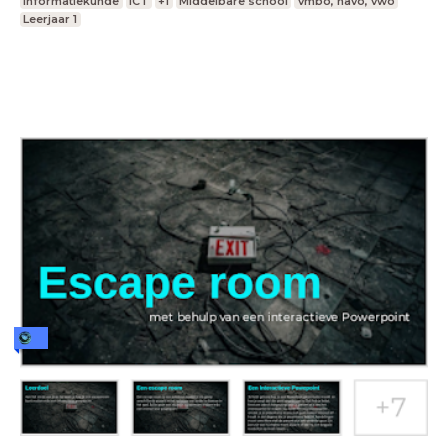
Informatiekunde
ICT
+1
Middelbare school
vmbo, havo, vwo
Leerjaar 1