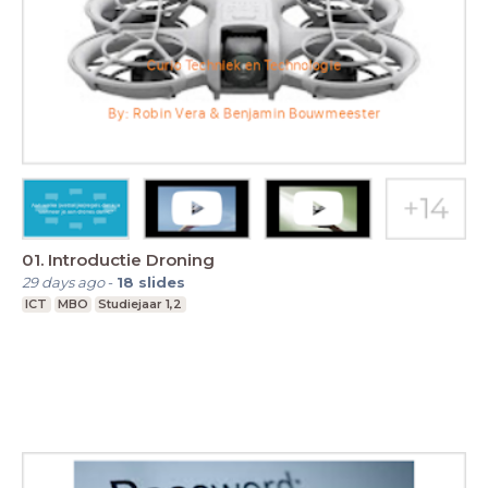
01. Introductie Droning
29 days ago
-
18
slides
ICT
MBO
Studiejaar 1,2