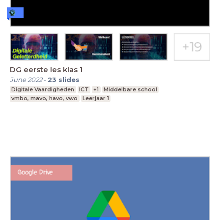
DG eerste les klas 1
June 2022
-
23
slides
Digitale Vaardigheden
ICT
+1
Middelbare school
vmbo, mavo, havo, vwo
Leerjaar 1