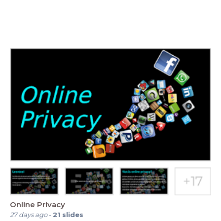
Online Privacy
27 days ago
-
21
slides