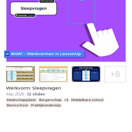
WoW! - Werkvormen in LessonUp
Werkvorm: Sleepvragen
May 2025
-
12
slides
Maatschappijleer
Burgerschap
+3
Middelbare school
Basisschool
Praktijkonderwijs