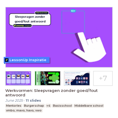
LessonUp Inspiratie
Werkvormen: Sleepvragen zonder goed/fout
antwoord
June 2025
-
11
slides
Mentorles
Burgerschap
+4
Basisschool
Middelbare school
vmbo, mavo, havo, vwo