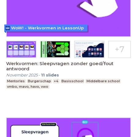
WoW! - Werkvormen in LessonUp
Werkvormen: Sleepvragen zonder goed/fout
antwoord
November 2025
-
11
slides
Mentorles
Burgerschap
+4
Basisschool
Middelbare school
vmbo, mavo, havo, vwo