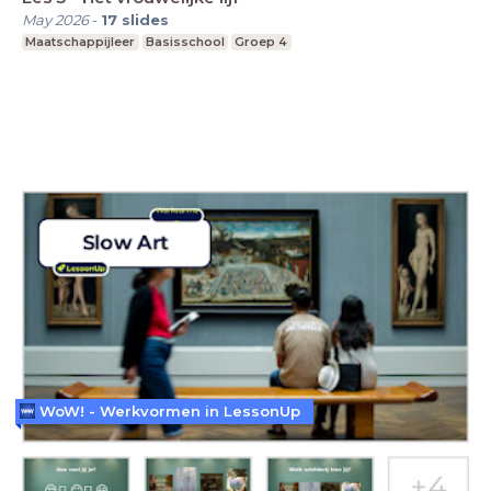
May 2026
-
17
slides
Maatschappijleer
Basisschool
Groep 4
WoW! - Werkvormen in LessonUp