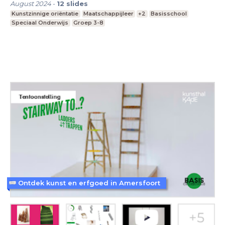
August 2024
-
12
slides
Kunstzinnige oriëntatie
Maatschappijleer
+2
Basisschool
Speciaal Onderwijs
Groep 3-8
Ontdek kunst en erfgoed in Amersfoort