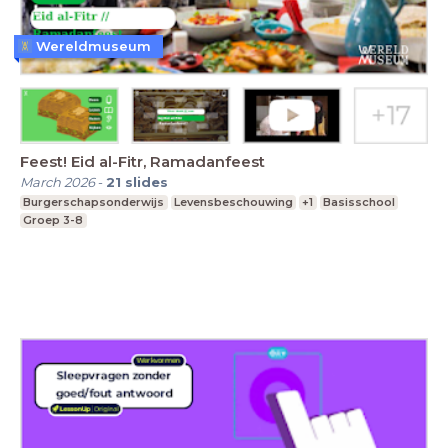
Wereldmuseum
Feest! Eid al-Fitr, Ramadanfeest
March 2026
-
21
slides
Burgerschapsonderwijs
Levensbeschouwing
+1
Basisschool
Groep 3-8