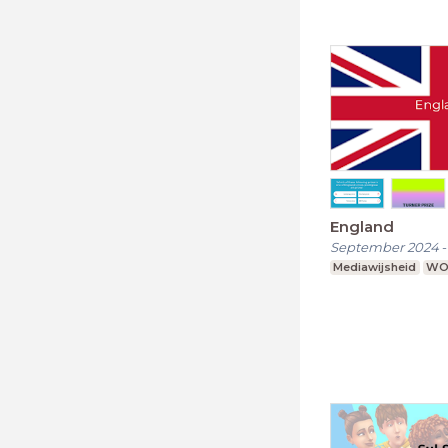
England
September 2024
Mediawijsheid
W