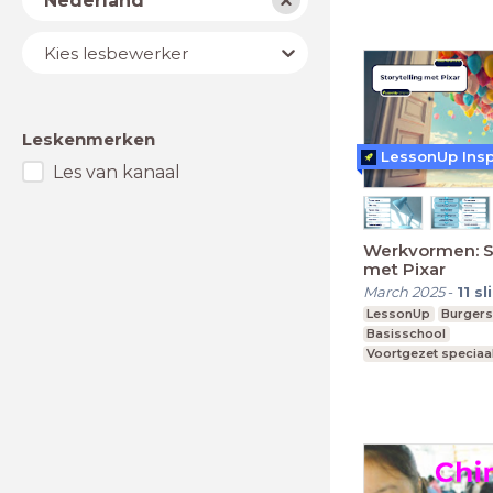
Nederland
Lesbewerker
Kies lesbewerker
Leskenmerken
LessonUp Insp
Les van kanaal
Werkvormen: St
met Pixar
March 2025
-
11
sl
LessonUp
Burger
Basisschool
Voortgezet speciaa
Middelbare school