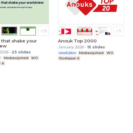
 that shake your
Anouk Top 2000
iew
January 2026
-
15
slides
2026
-
23
slides
newEditor
Mediawijsheid
WO
r
Mediawijsheid
WO
Studiejaar 6
r 6