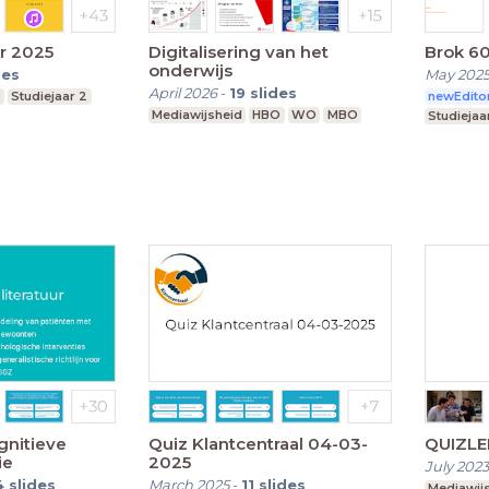
r 2025
Digitalisering van het
Brok 6
onderwijs
des
May 202
April 2026
-
19
slides
O
Studiejaar 2
newEdito
Mediawijsheid
HBO
WO
MBO
Studiejaa
gnitieve
Quiz Klantcentraal 04-03-
QUIZLE
ie
2025
July 2023
4
slides
March 2025
-
11
slides
Mediawij