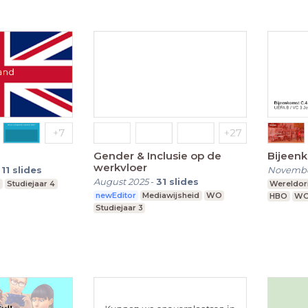
Gender & Inclusie op de
Bijeenk
werkvloer
-
11
slides
Novembe
August 2025
-
31
slides
O
Studiejaar 4
Wereldori
newEditor
Mediawijsheid
WO
HBO
W
Studiejaar 3