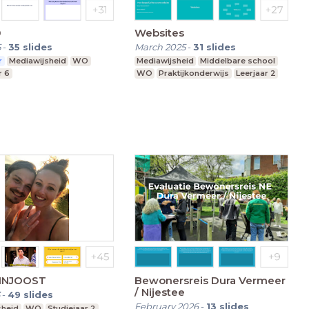
0
Websites
5
-
35
slides
March 2025
-
31
slides
r
Mediawijsheid
WO
Mediawijsheid
Middelbare school
r 6
WO
Praktijkonderwijs
Leerjaar 2
INJOOST
Bewonersreis Dura Vermeer
/ Nijestee
-
49
slides
February 2026
-
13
slides
sheid
WO
Studiejaar 2