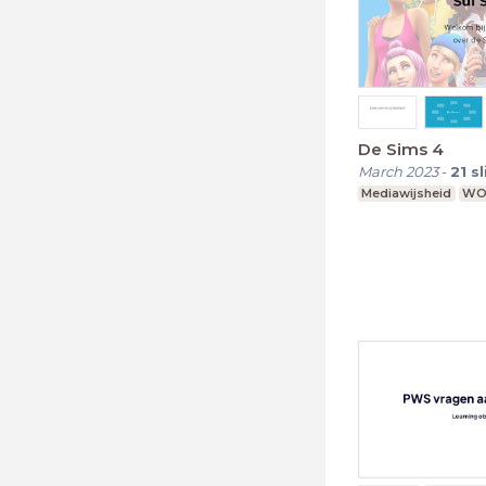
De Sims 4
March 2023
-
21
s
Mediawijsheid
W