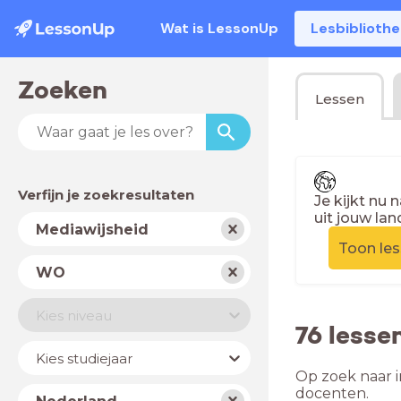
Wat is LessonUp
Lesbiblioth
Zoeken
Lessen
Verfijn je zoekresultaten
Je kijkt nu 
uit jouw lan
Vak
Mediawijsheid
Toon le
Schooltype
WO
Niveau
Kies niveau
76 lesse
Jaar
Kies studiejaar
Op zoek naar i
Land
docenten.