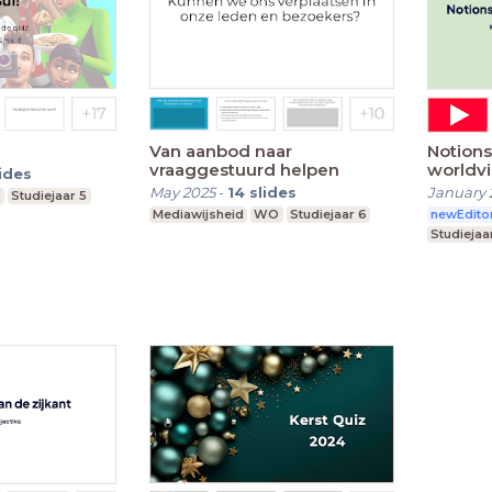
Van aanbod naar
Notions
vraaggestuurd helpen
worldv
lides
May 2025
-
14
slides
January 
O
Studiejaar 5
Mediawijsheid
WO
Studiejaar 6
newEdito
Studiejaa