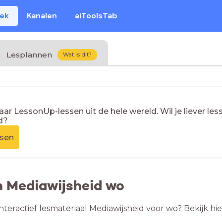
eek
Kanalen
aiToolsTab
Lesplannen
Wat is dit?
naar LessonUp-lessen uit de hele wereld. Wil je liever l
d?
ssen
n Mediawijsheid wo
nteractief lesmateriaal Mediawijsheid voor wo? Bekijk hi