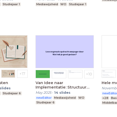
O
Studiejaar 1
Mediawijsheid
WO
Studiejaar 1
sten
Van Idee naar
Hele m
Implementatie: Structuur
slides
Novembe
met een Logic Model
May 2025
-
14
slides
O
Studiejaar 6
newEdito
newEditor
Mediawijsheid
WO
+28
Bas
Studiejaar 6
Middelba
Praktijko