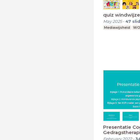
quiz windwijze
May 2025
-
47
sli
Mediawijsheid
W
Presentatie Co
Gedragstherap
February 2022
-
3