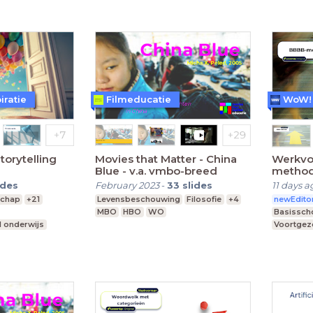
iratie
Filmeducatie
orytelling
Movies that Matter - China
Werkvo
Blue - v.a. vmbo-breed
metho
ides
February 2023
-
33
slides
11 days a
schap
+21
Levensbeschouwing
Filosofie
+4
newEdito
MBO
HBO
WO
Basissch
l onderwijs
Voortgeze
Middelba