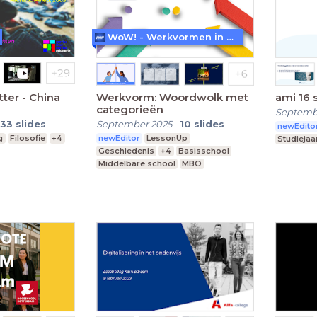
WoW! - Werkvormen in LessonUp
ter - China
Werkvorm: Woordwolk met
ami 16 
categorieën
Septemb
33
slides
September 2025
-
10
slides
newEdito
g
Filosofie
+4
newEditor
LessonUp
Studiejaa
Geschiedenis
+4
Basisschool
Middelbare school
MBO