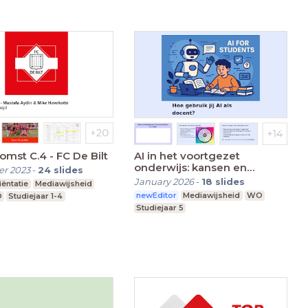
omst C.4 - FC De Bilt
AI in het voortgezet
onderwijs: kansen en
r 2023
-
24
slides
uitdagingen voor de docent
January 2026
-
18
slides
ëntatie
Mediawijsheid
newEditor
Mediawijsheid
WO
O
Studiejaar 1-4
Studiejaar 5