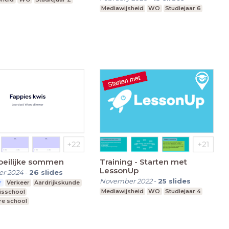
Mediawijsheid
WO
Studiejaar 6
oeilijke sommen
Training - Starten met
LessonUp
r 2024
-
26
slides
November 2022
-
25
slides
r
Verkeer
Aardrijkskunde
Mediawijsheid
WO
Studiejaar 4
isschool
re school
nderwijs