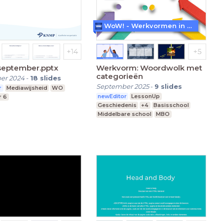
WoW! - Werkvormen in LessonUp
september.pptx
Werkvorm: Woordwolk met
categorieën
er 2024
-
18
slides
September 2025
-
9
slides
r
Mediawijsheid
WO
newEditor
LessonUp
r 6
Geschiedenis
+4
Basisschool
Middelbare school
MBO