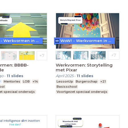
WoW! - Werkvormen in LessonUp
WoW! - Werkvormen in LessonUp
rmen: BBBB-
Werkvormen: Storytelling
de
met Pixar
go
-
11
slides
April 2025
-
11
slides
r
Mentorles
LOB
+14
LessonUp
Burgerschap
+21
ool
Basisschool
t speciaal onderwijs
Voortgezet speciaal onderwijs
re school
Middelbare school