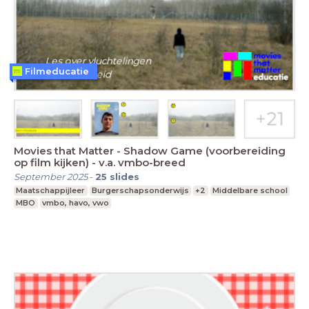
Filmeducatie
Movies that Matter - Shadow Game (voorbereiding
op film kijken) - v.a. vmbo-breed
September 2025
-
25
slides
Maatschappijleer
Burgerschapsonderwijs
+2
Middelbare school
MBO
vmbo, havo, vwo