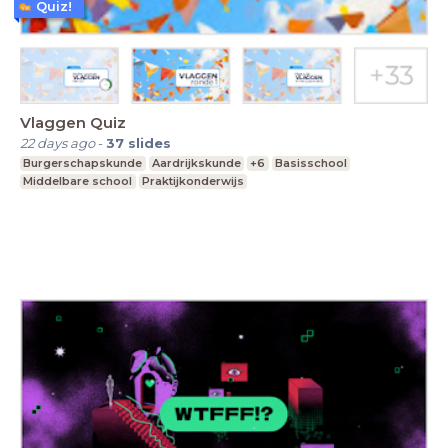
Quiz!
Vlaggen Quiz
22 days ago
-
37
slides
Burgerschapskunde
Aardrijkskunde
+6
Basisschool
Middelbare school
Praktijkonderwijs