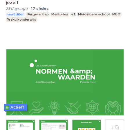
jezelf
23 days ago
-
17
slides
newEditor
Burgerschap
Mentorles
+3
Middelbare school
MBO
Praktijkonderwijs
Actief!