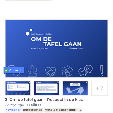
Actief!
3. Om de tafel gaan - Respect in de klas
22 days ago
-
11
slides
newEditor
Burgerschap
Mens & Maatschappij
+3