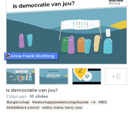
Anne Frank Stichting
Is democratie van jou?
2 days ago
-
10
slides
Burgerschap
Maatschappijwetenschap/kunde
+4
MBO
Middelbare school
vmbo, mavo, havo, vwo