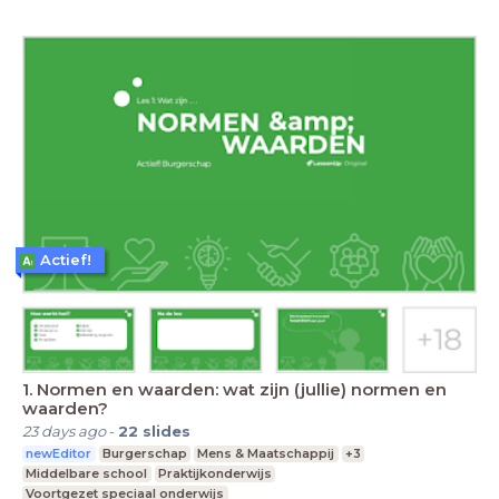
Actief!
1. Normen en waarden: wat zijn (jullie) normen en
waarden?
23 days ago
-
22
slides
newEditor
Burgerschap
Mens & Maatschappij
+3
Middelbare school
Praktijkonderwijs
Voortgezet speciaal onderwijs