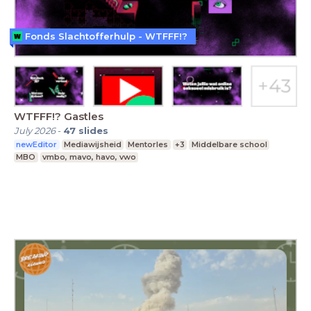
Fonds Slachtofferhulp - WTFFF!?
WTFFF!? Gastles
July 2026
-
47
slides
newEditor
Mediawijsheid
Mentorles
+3
Middelbare school
MBO
vmbo, mavo, havo, vwo