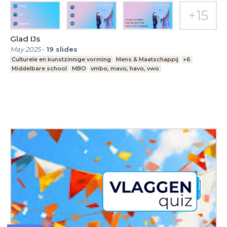
Glad IJs
May 2025
-
19
slides
Culturele en kunstzinnige vorming
Mens & Maatschappij
+6
Middelbare school
MBO
vmbo, mavo, havo, vwo