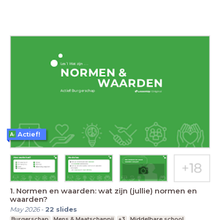
Actief!
1. Normen en waarden: wat zijn (jullie) normen en
waarden?
May 2026
-
22
slides
Burgerschap
Mens & Maatschappij
+3
Middelbare school