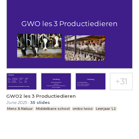
GWO2 les 3 Productiedieren
June 2025
-
35
slides
Mens & Natuur
Middelbare school
vmbo lwoo
Leerjaar 1,2