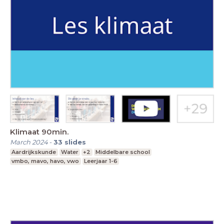
Klimaat 90min.
March 2024
-
33
slides
Aardrijkskunde
Water
+2
Middelbare school
vmbo, mavo, havo, vwo
Leerjaar 1-6