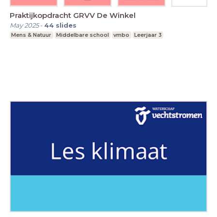
Praktijkopdracht GRVV De Winkel
May 2025
-
44
slides
Mens & Natuur
Middelbare school
vmbo
Leerjaar 3