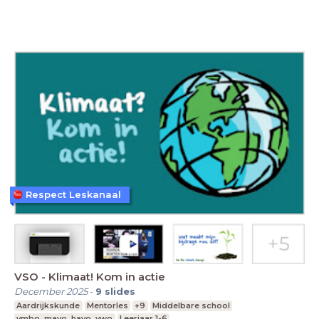
Respect Leskanaal
VSO - Klimaat! Kom in actie
December 2025
-
9
slides
Aardrijkskunde
Mentorles
+9
Middelbare school
vmbo, mavo, havo, vwo
Leerjaar 1-6